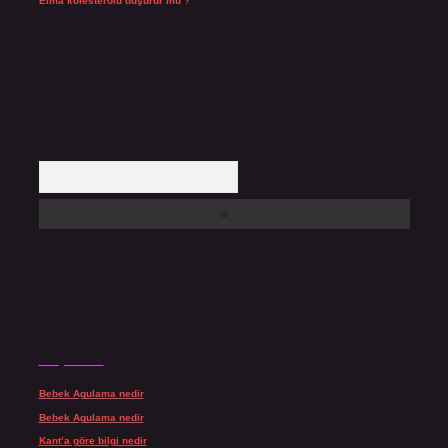
Elma kolesterolü düşürür mü ?
Temmuz 25, 2026
Arama
Son yorumlar
Bebek Agulama nedir
için
admin
Bebek Agulama nedir
için
Öykü
Kant’a göre bilgi nedir
için
admin