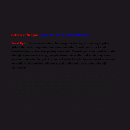
Reklam ve İletişim:
Skype: live:.cid.575569c608265c69
Yasal Uyarı:
Bu internet sitesi, herhangi bir marka, kurum veya şahıs
şirketi ile hiçbir bağlantısı bulunmamaktadır. Sitede yalnızca kendi
hazırladığımız makaleler paylaşılmaktadır. Burada yer alan içerikler haber
niteliği taşımamakta olup, gerçek kurum ve kişiler hakkında paylaşım
yapılmamaktadır. Gerçek kurum ve kişiler ile isim benzerlikleri tamamen
tesadüfidir. Sitemizdeki bilgiler taslak halindedir ve tavsiye niteliği
taşımazlar.
Sitemiz, 5651 Sayılı Kanun gereğince Bilgi Teknolojileri ve İletişim Kurumu
(BTK) tarafından onaylanmış bir Yer Sağlayıcı olarak hizmet vermektedir. Bu
nedenle, sitedeki içerikleri proaktif olarak denetleme veya araştırma
yükümlülüğümüz bulunmamaktadır. Ancak, üyelerimiz yazdıkları içeriklerin
sorumluluğunu taşımakta olup, siteye üye olarak bu sorumluluğu kabul
etmiş sayılırlar.
Hukuka ve yasal düzenlemelere aykırı olduğunu düşündüğünüz içerikleri,
backlinkpanelicomtr@gmail.com
adresine bildirmeniz halinde, ilgili
içerikler yasal süre içerisinde sitemizden kaldırılacaktır.