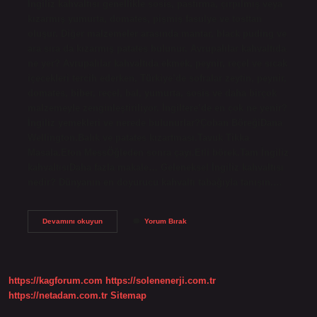
İngiliz kahvaltısı genellikle sosis, pastırma, çırpılmış veya
kızarmış yumurta, domates, pişmiş fasulye ve tosttan
oluşur. Diğer malzemeler arasında mantar, black puding ve
ara sıra da kızarmış patates bulunur. Avrupalılar kahvaltıda
ne yer? Avrupalılar kahvaltıda ekmek, peynir, reçel ve sıcak
içecekleri tercih ederken, Türkiye’de sofralar zeytin, peynir,
domates, biber, reçel, bal, yumurta, sosis ve daha birçok
malzemeyle zenginleştiriliyor. İngiltere’de en çok ne yenir?
İngiliz yemekleri ve nerede bulunurlar?Çoban BöreğiDana
Wellington.Balık ve patates kızartması.Tavuk Tikka
Masala.Eton MessÖğleden sonra çayı.Etli börek.Tam İngiliz
kahvaltısıDaha fazla makale… Geleneksel İngiliz kahvaltısı
nedir? Dünyanın en doyurucu kahvaltı tabağıyla tanışın.…
Ingilterede
Devamını okuyun
Yorum Bırak
Sabah
Ne
Yenir
https://kagforum.com
https://solenenerji.com.tr
https://netadam.com.tr
Sitemap