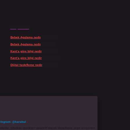
Son yorumlar
Bebek Agulama nedir
için
admin
Bebek Agulama nedir
için
Öykü
Kant’a göre bilgi nedir
için
admin
Kant’a göre bilgi nedir
için
Şengül
Dijital hedefleme nedir
için
admin
elegram: @karabul
denle, sitedeki içerikleri proaktif olarak denetleme veya araştırma