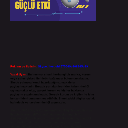
Reklam ve İletişim:
Skype: live:.cid.575569c608265c69
Yasal Uyarı:
Bu internet sitesi, herhangi bir marka, kurum
veya şahıs şirketi ile hiçbir bağlantısı bulunmamaktadır.
Sitede yalnızca kendi hazırladığımız makaleler
paylaşılmaktadır. Burada yer alan içerikler haber niteliği
taşımamakta olup, gerçek kurum ve kişiler hakkında
paylaşım yapılmamaktadır. Gerçek kurum ve kişiler ile isim
benzerlikleri tamamen tesadüfidir. Sitemizdeki bilgiler taslak
halindedir ve tavsiye niteliği taşımazlar.
Sitemiz, 5651 Sayılı Kanun gereğince Bilgi Teknolojileri ve
İletişim Kurumu (BTK) tarafından onaylanmış bir Yer
Sağlayıcı olarak hizmet vermektedir. Bu nedenle, sitedeki
içerikleri proaktif olarak denetleme veya araştırma
yükümlülüğümüz bulunmamaktadır. Ancak, üyelerimiz