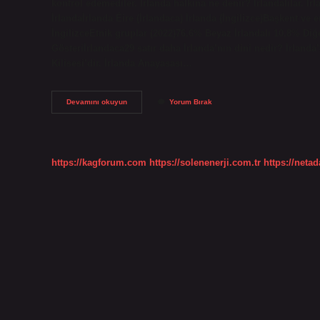
kontrol edemediler. İrlanda halkına ne denir? İrlandalılar. İrla
İrlandaİrlanda Éire (İrlandaca) İrlanda (İngilizce)Başkent ve
İngilizceEtnik gruplar (2022)76,6% Beyaz İrlandalı 10,8% D
Gösteriİrlandaca29 satır daha İrlanda’nın dini nedir? İrlanda
Kilisesi’dir. İrlanda Anayasası…
İRlanda
Devamını okuyun
Yorum Bırak
Hangi
Irk
https://kagforum.com
https://solenenerji.com.tr
https://neta