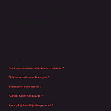
yazdıkları içeriklerin sorumluluğunu taşımakta olup, siteye
üye olarak bu sorumluluğu kabul etmiş sayılırlar.
Hukuka ve yasal düzenlemelere aykırı olduğunu
düşündüğünüz içerikleri,
backlinkpanelicomtr@gmail.com
adresine bildirmeniz halinde, ilgili içerikler yasal süre
içerisinde sitemizden kaldırılacaktır.
Son Yazılar
Kuzu göbeği mantar tohumu nerede bulunur ?
Ağustos 8, 2026
Muhtıra vermek ne anlama gelir ?
Ağustos 7, 2026
Epifenomen nedir felsefe ?
Ağustos 6, 2026
Kur’an-ı Kerim hangi ayda ?
Ağustos 6, 2026
Ayak çıkığı kendiliğinden geçer mi ?
Ağustos 5, 2026