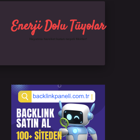
Enerji Dolu Tüyolar
Hayatına hareket katan neşeli fikirler!
Sidebar
https://ilbet.online/
famecasino giriş
grandoperab