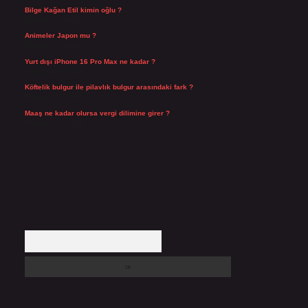
Bilge Kağan Etil kimin oğlu ?
Ağustos 4, 2026
Animeler Japon mu ?
Ağustos 4, 2026
Yurt dışı iPhone 16 Pro Max ne kadar ?
Temmuz 29, 2026
Köftelik bulgur ile pilavlık bulgur arasındaki fark ?
Temmuz 27, 2026
Maaş ne kadar olursa vergi dilimine girer ?
Temmuz 25, 2026
Arama