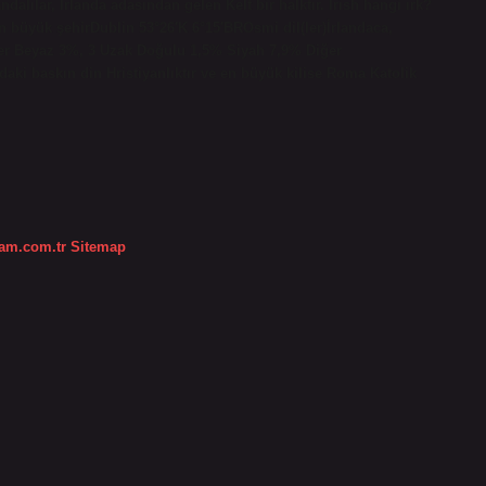
ndalılar, İrlanda adasından gelen Kelt bir halktır. Irish hangi ırk?
 en büyük şehirDublin 53°26′K 6°15′BROsmi dil(ler)İrlandaca,
iğer Beyaz 3%, 3 Uzak Doğulu 1,5% Siyah 7,9% Diğer
’daki baskın din Hristiyanlıktır ve en büyük kilise Roma Katolik
dam.com.tr
Sitemap