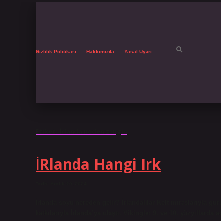
Gizlilik Politikası
Hakkımızda
Yasal Uyarı
Etiket:
İrlanda neden zengin
İRlanda Hangi Irk
Tarih: Aralık 19, 2024
İrlanda soyu nereden gelir? İrlandalılar Kelt miraslarıyla gur
katkılarıyla İrlanda’ya ulaştı. Vikingler 9. ve 10. yüzyıllarda 