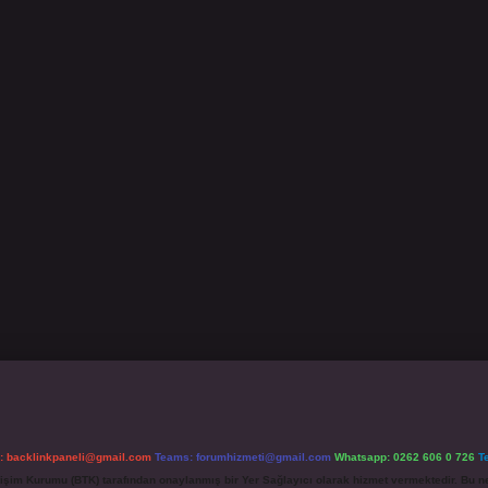
l:
backlinkpaneli@gmail.com
Teams:
forumhizmeti@gmail.com
Whatsapp: 0262 606 0 726
T
etişim Kurumu (BTK) tarafından onaylanmış bir Yer Sağlayıcı olarak hizmet vermektedir. Bu ne