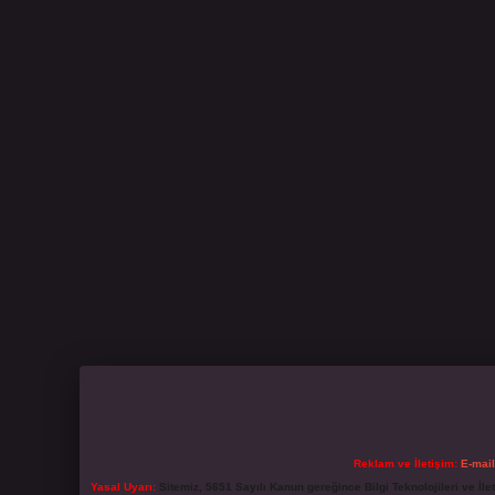
Reklam ve İletişim:
E-mai
Yasal Uyarı:
Sitemiz, 5651 Sayılı Kanun gereğince Bilgi Teknolojileri ve İl