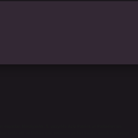
ur duyarlar. Hristiyanlık, 5. yüzyılda Aziz Patrick ve Palladius’un
adayı istila etti ve Dublin gibi yerleşim yerleri kurdu; ancak tüm adayı