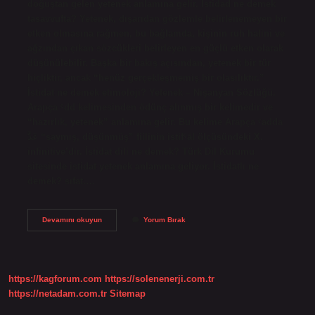
doğuştan gelen yetenek anlamına gelir. İstidad ne demek
tasavvufta? Yetenek, dışarıdan gözlemle belirlenemeyen bir
etken olmasına rağmen, bu bağlamda, kişinin ruh halini ve
ağzından çıkan sözcükleri belirleyen en güçlü etken olarak
düşünülebilir. Başka bir bakış açısından, yetenek bir tür
hiçliktir, ancak “henüz gerçekleşmemiş bir olasılıktır.”
İstidat ne demek etimoloji? Yetenek – Nişanyan Sözlüğü.
Arapça ˁdd kelimesinden ödünç alınmış bir kelimedir ve
“hazırlık, yetenek” anlamına gelir. Bu kelime Arapça ˁadda
عَدَّ “saymış, düşünmüş” fiilinin istifˁāl ölçüsündeki X.
infinitive’dir. İstidat dili ne demek? Türk Dil Kurumu
sitesinde istidat yetenek anlamına geliyor. İstidatlı ne
demek? sıfat.…
Istidat
Devamını okuyun
Yorum Bırak
Kelime
Anlamı
Nedir
https://kagforum.com
https://solenenerji.com.tr
https://netadam.com.tr
Sitemap