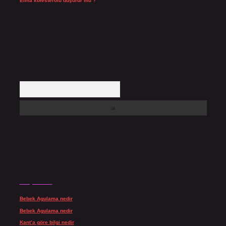
Elma kolesterolü düşürür mü ?
Temmuz 25, 2026
Arama
Son yorumlar
Bebek Agulama nedir
için
admin
Bebek Agulama nedir
için
Öykü
Kant’a göre bilgi nedir
için
admin