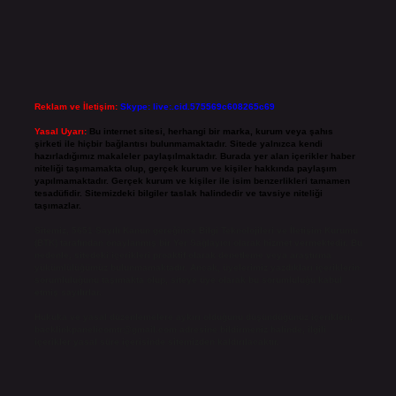
Reklam ve İletişim:
Skype: live:.cid.575569c608265c69
Yasal Uyarı:
Bu internet sitesi, herhangi bir marka, kurum veya şahıs
şirketi ile hiçbir bağlantısı bulunmamaktadır. Sitede yalnızca kendi
hazırladığımız makaleler paylaşılmaktadır. Burada yer alan içerikler haber
niteliği taşımamakta olup, gerçek kurum ve kişiler hakkında paylaşım
yapılmamaktadır. Gerçek kurum ve kişiler ile isim benzerlikleri tamamen
tesadüfidir. Sitemizdeki bilgiler taslak halindedir ve tavsiye niteliği
taşımazlar.
Sitemiz, 5651 Sayılı Kanun gereğince Bilgi Teknolojileri ve İletişim Kurumu
(BTK) tarafından onaylanmış bir Yer Sağlayıcı olarak hizmet vermektedir. Bu
nedenle, sitedeki içerikleri proaktif olarak denetleme veya araştırma
yükümlülüğümüz bulunmamaktadır. Ancak, üyelerimiz yazdıkları içeriklerin
sorumluluğunu taşımakta olup, siteye üye olarak bu sorumluluğu kabul
etmiş sayılırlar.
Hukuka ve yasal düzenlemelere aykırı olduğunu düşündüğünüz içerikleri,
backlinkpanelicomtr@gmail.com
adresine bildirmeniz halinde, ilgili
içerikler yasal süre içerisinde sitemizden kaldırılacaktır.