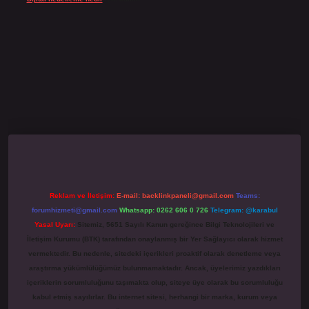
no giriş
grandoperabet
www.betexper.xyz/
Reklam ve İletişim:
E-mail:
backlinkpaneli@gmail.com
Teams:
forumhizmeti@gmail.com
Whatsapp: 0262 606 0 726
Telegram: @karabul
Yasal Uyarı:
Sitemiz, 5651 Sayılı Kanun gereğince Bilgi Teknolojileri ve
İletişim Kurumu (BTK) tarafından onaylanmış bir Yer Sağlayıcı olarak hizmet
vermektedir. Bu nedenle, sitedeki içerikleri proaktif olarak denetleme veya
araştırma yükümlülüğümüz bulunmamaktadır. Ancak, üyelerimiz yazdıkları
içeriklerin sorumluluğunu taşımakta olup, siteye üye olarak bu sorumluluğu
kabul etmiş sayılırlar. Bu internet sitesi, herhangi bir marka, kurum veya