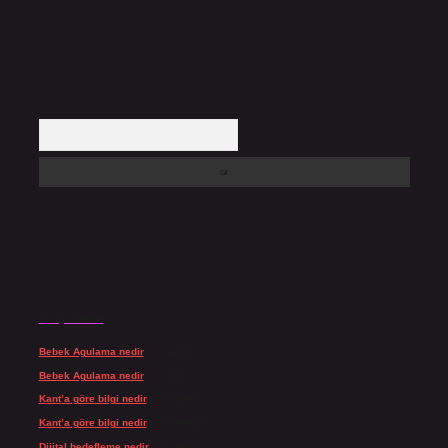
Arama
Son yorumlar
Bebek Agulama nedir
için
admin
Bebek Agulama nedir
için
Öykü
Kant’a göre bilgi nedir
için
admin
Kant’a göre bilgi nedir
için
Şengül
Dijital hedefleme nedir
için
admin