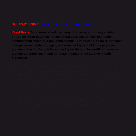
Reklam ve İletişim:
Skype: live:.cid.575569c608265c69
Yasal Uyarı:
Bu internet sitesi, herhangi bir marka, kurum veya şahıs
şirketi ile hiçbir bağlantısı bulunmamaktadır. Sitede yalnızca kendi
hazırladığımız makaleler paylaşılmaktadır. Burada yer alan içerikler haber
niteliği taşımamakta olup, gerçek kurum ve kişiler hakkında paylaşım
yapılmamaktadır. Gerçek kurum ve kişiler ile isim benzerlikleri tamamen
tesadüfidir. Sitemizdeki bilgiler taslak halindedir ve tavsiye niteliği
taşımazlar.
Sitemiz, 5651 Sayılı Kanun gereğince Bilgi Teknolojileri ve İletişim Kurumu
(BTK) tarafından onaylanmış bir Yer Sağlayıcı olarak hizmet vermektedir. Bu
nedenle, sitedeki içerikleri proaktif olarak denetleme veya araştırma
yükümlülüğümüz bulunmamaktadır. Ancak, üyelerimiz yazdıkları içeriklerin
sorumluluğunu taşımakta olup, siteye üye olarak bu sorumluluğu kabul
etmiş sayılırlar.
Hukuka ve yasal düzenlemelere aykırı olduğunu düşündüğünüz içerikleri,
backlinkpanelicomtr@gmail.com
adresine bildirmeniz halinde, ilgili
içerikler yasal süre içerisinde sitemizden kaldırılacaktır.