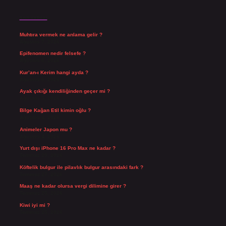
Son Yazılar
Muhtıra vermek ne anlama gelir ?
Ağustos 7, 2026
Epifenomen nedir felsefe ?
Ağustos 6, 2026
Kur’an-ı Kerim hangi ayda ?
Ağustos 6, 2026
Ayak çıkığı kendiliğinden geçer mi ?
Ağustos 5, 2026
Bilge Kağan Etil kimin oğlu ?
Ağustos 4, 2026
Animeler Japon mu ?
Ağustos 4, 2026
Yurt dışı iPhone 16 Pro Max ne kadar ?
Temmuz 29, 2026
Köftelik bulgur ile pilavlık bulgur arasındaki fark ?
Temmuz 27, 2026
Maaş ne kadar olursa vergi dilimine girer ?
Temmuz 25, 2026
Kiwi iyi mi ?
Temmuz 25, 2026