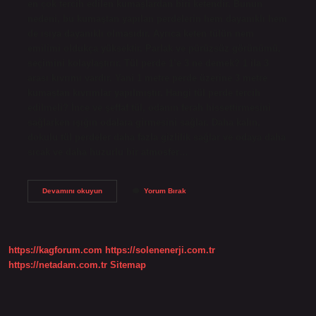
en çok tercih edilen kumaşlardan biri ketendir. Bunun
nedeni, bu kumaştan yapılan perdelerin hem dayanıklı hem
de ısıya dayanıklı olmasıdır. Ayrıca keten tülün nem
emilimi oldukça yüksektir. Parlak ve pürüzsüz görünümü,
seçimini kolaylaştırır. Tül perde 1’e 3 ne demek? 1 ila 3
arası kıvrımı vardır. Yani 1 metre perde üzerine 3 metre
kumaştan kıvrımlar yapılmıştır. Hangi tül perde tercih
edilmeli? İnce ve şeffaf tül, odanın ferah hissettirmesini
sağlarken ışığın odalara girmesini sağlar. Daha kalın,
dokulu tül perdeler daha fazla gizlilik sağlar ve odaya daha
sıcak ve daha huzurlu bir atmosfer…
En
Devamını okuyun
Yorum Bırak
Iyi
Tül
Perde
Nasıl
Anlaşılır
https://kagforum.com
https://solenenerji.com.tr
https://netadam.com.tr
Sitemap