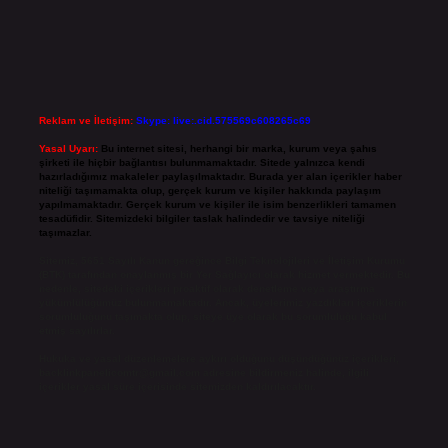
Reklam ve İletişim:
Skype: live:.cid.575569c608265c69
Yasal Uyarı:
Bu internet sitesi, herhangi bir marka, kurum veya şahıs
şirketi ile hiçbir bağlantısı bulunmamaktadır. Sitede yalnızca kendi
hazırladığımız makaleler paylaşılmaktadır. Burada yer alan içerikler haber
niteliği taşımamakta olup, gerçek kurum ve kişiler hakkında paylaşım
yapılmamaktadır. Gerçek kurum ve kişiler ile isim benzerlikleri tamamen
tesadüfidir. Sitemizdeki bilgiler taslak halindedir ve tavsiye niteliği
taşımazlar.
Sitemiz, 5651 Sayılı Kanun gereğince Bilgi Teknolojileri ve İletişim Kurumu
(BTK) tarafından onaylanmış bir Yer Sağlayıcı olarak hizmet vermektedir. Bu
nedenle, sitedeki içerikleri proaktif olarak denetleme veya araştırma
yükümlülüğümüz bulunmamaktadır. Ancak, üyelerimiz yazdıkları içeriklerin
sorumluluğunu taşımakta olup, siteye üye olarak bu sorumluluğu kabul
etmiş sayılırlar.
Hukuka ve yasal düzenlemelere aykırı olduğunu düşündüğünüz içerikleri,
backlinkpanelicomtr@gmail.com
adresine bildirmeniz halinde, ilgili
içerikler yasal süre içerisinde sitemizden kaldırılacaktır.