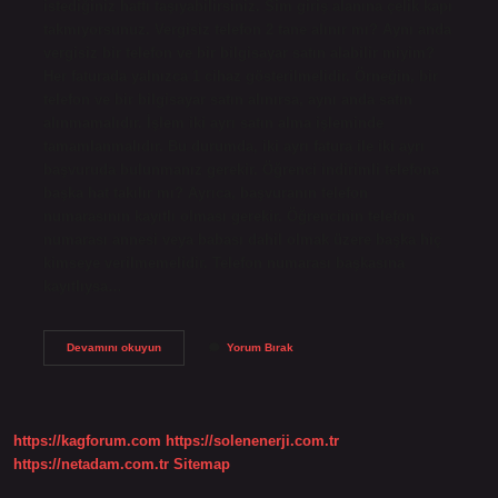
istediğiniz hattı taşıyabilirsiniz. Sim giriş alanına çelik kapı
takmıyorsunuz. Vergisiz telefon 2 tane alınır mı? Aynı anda
vergisiz bir telefon ve bir bilgisayar satın alabilir miyim?
Her faturada yalnızca 1 cihaz gösterilmelidir. Örneğin, bir
telefon ve bir bilgisayar satın alınırsa, aynı anda satın
alınmamalıdır. İşlem iki ayrı satın alma işleminde
tamamlanmalıdır. Bu durumda, iki ayrı fatura ile iki ayrı
başvuruda bulunmanız gerekir. Öğrenci indirimli telefona
başka hat takılır mı? Ayrıca, başvuranın telefon
numarasının kayıtlı olması gerekir. Öğrencinin telefon
numarası annesi veya babası dahil olmak üzere başka hiç
kimseye verilmemelidir. Telefon numarası başkasına
kayıtlıysa…
Vergisiz
Devamını okuyun
Yorum Bırak
Telefonlarda
Çift
Hat
Kullanılır
Mı
https://kagforum.com
https://solenenerji.com.tr
https://netadam.com.tr
Sitemap