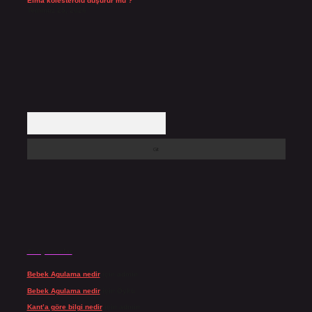
Elma kolesterolü düşürür mü ?
Temmuz 25, 2026
Arama
Son yorumlar
Bebek Agulama nedir
için
admin
Bebek Agulama nedir
için
Öykü
Kant’a göre bilgi nedir
için
admin