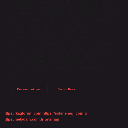
haftası Bu haftada embriyo görülmez, sadece siyah bir
gebelik kesesi belirir. Gebelik kesesi günde 1 mm büyür ve
gebelik kesesi 20-25 mm büyüklüğe ulaştığında embriyo ilk
kez ultrasonda görülebilir. 4 haftalık gebelik ultrasonda
görülür mü? Son adet dönemine denk gelen 4. ve 5.
haftalar arasındaki intrauterin gebeliği inceleyen
transvajinal ultrason muayenesinde gebelik kesesinin
yaklaşık 1-3 mm büyüklüğünde olduğu belirlenir. Ancak 4.
haftada embriyo henüz ultrasonda görülebilecek boyuta
ulaşmamıştır. Hamilelik kaç günde ultrasonda gözükür?
Muayene genellikle 5. veya 6. haftada yapılır. 4.5 veya 5
haftalık hamile olan kadınlarda, gebelik kesesi genellikle
vajinal…
1
Devamını okuyun
Yorum Bırak
Aylık
Hamilelik
Ultrasonda
Çıkar
Mı
https://kagforum.com
https://solenenerji.com.tr
https://netadam.com.tr
Sitemap