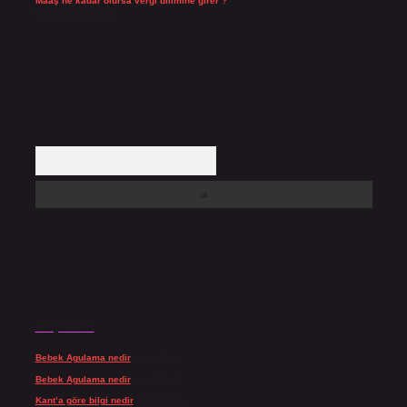
Maaş ne kadar olursa vergi dilimine girer ?
Temmuz 25, 2026
Arama
Son yorumlar
Bebek Agulama nedir
için
admin
Bebek Agulama nedir
için
Öykü
Kant’a göre bilgi nedir
için
admin