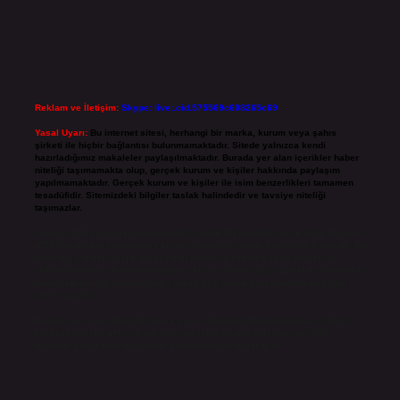
Reklam ve İletişim:
Skype: live:.cid.575569c608265c69
Yasal Uyarı:
Bu internet sitesi, herhangi bir marka, kurum veya şahıs
şirketi ile hiçbir bağlantısı bulunmamaktadır. Sitede yalnızca kendi
hazırladığımız makaleler paylaşılmaktadır. Burada yer alan içerikler haber
niteliği taşımamakta olup, gerçek kurum ve kişiler hakkında paylaşım
yapılmamaktadır. Gerçek kurum ve kişiler ile isim benzerlikleri tamamen
tesadüfidir. Sitemizdeki bilgiler taslak halindedir ve tavsiye niteliği
taşımazlar.
Sitemiz, 5651 Sayılı Kanun gereğince Bilgi Teknolojileri ve İletişim Kurumu
(BTK) tarafından onaylanmış bir Yer Sağlayıcı olarak hizmet vermektedir. Bu
nedenle, sitedeki içerikleri proaktif olarak denetleme veya araştırma
yükümlülüğümüz bulunmamaktadır. Ancak, üyelerimiz yazdıkları içeriklerin
sorumluluğunu taşımakta olup, siteye üye olarak bu sorumluluğu kabul
etmiş sayılırlar.
Hukuka ve yasal düzenlemelere aykırı olduğunu düşündüğünüz içerikleri,
backlinkpanelicomtr@gmail.com
adresine bildirmeniz halinde, ilgili
içerikler yasal süre içerisinde sitemizden kaldırılacaktır.