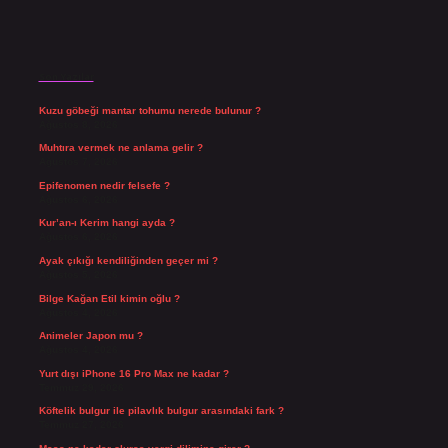
Son Yazılar
Kuzu göbeği mantar tohumu nerede bulunur ?
Ağustos 8, 2026
Muhtıra vermek ne anlama gelir ?
Ağustos 7, 2026
Epifenomen nedir felsefe ?
Ağustos 6, 2026
Kur’an-ı Kerim hangi ayda ?
Ağustos 6, 2026
Ayak çıkığı kendiliğinden geçer mi ?
Ağustos 5, 2026
Bilge Kağan Etil kimin oğlu ?
Ağustos 4, 2026
Animeler Japon mu ?
Ağustos 4, 2026
Yurt dışı iPhone 16 Pro Max ne kadar ?
Temmuz 29, 2026
Köftelik bulgur ile pilavlık bulgur arasındaki fark ?
Temmuz 27, 2026