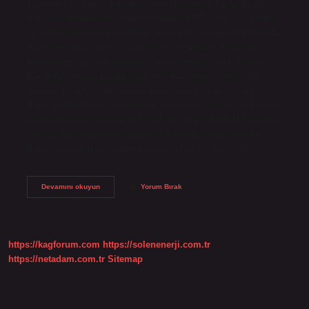
karaciğer ve kalpte bulunur; böbreklerde ve kaslarda az
miktarda bulunan bir enzim türüdür. AST seviyeleri normal
ve sağlıklı kişilerde düşüktür. Ancak bir sorun oluştuğunda,
bu seviye artar. AST seviyeleri en sık hepatit, karaciğer
hasarı ve siroz gibi sorunları teşhis etmek için kullanılır.
Karaciğer sirozu kanda çıkar mı? Karaciğer sirozunun
güvenilir tanısı, tıbbi muayenenin yanı sıra ultrason ve
diğer görüntüleme yöntemleri, çeşitli kan testleri ve biyopsi
ile konulabilir. Sirozda ALT AST kaç olur? AST/ALT oranı 1
veya 1. Karaciğerde sorun varsa kan tahlilinde çıkar mı?
Karaciğerin düzgün çalışıp çalışmadığı bir dizi özel…
Siroz
Devamını okuyun
Yorum Bırak
Kan
Tahlilinde
Belli
Olur
Mu
https://kagforum.com
https://solenenerji.com.tr
https://netadam.com.tr
Sitemap