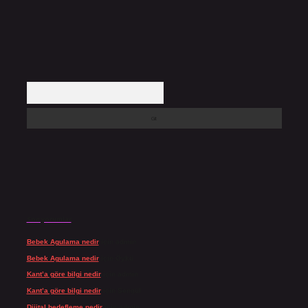
Arama
Son yorumlar
Bebek Agulama nedir
için
admin
Bebek Agulama nedir
için
Öykü
Kant’a göre bilgi nedir
için
admin
Kant’a göre bilgi nedir
için
Şengül
Dijital hedefleme nedir
için
admin