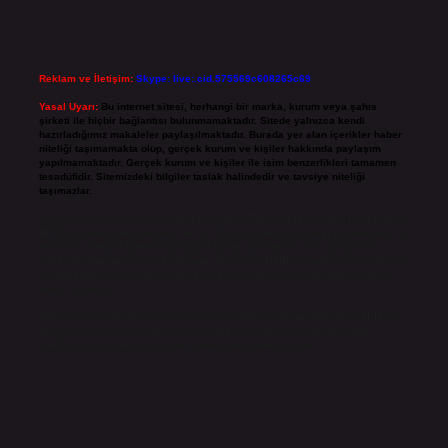
Reklam ve İletişim:
Skype: live:.cid.575569c608265c69
Yasal Uyarı:
Bu internet sitesi, herhangi bir marka, kurum veya şahıs
şirketi ile hiçbir bağlantısı bulunmamaktadır. Sitede yalnızca kendi
hazırladığımız makaleler paylaşılmaktadır. Burada yer alan içerikler haber
niteliği taşımamakta olup, gerçek kurum ve kişiler hakkında paylaşım
yapılmamaktadır. Gerçek kurum ve kişiler ile isim benzerlikleri tamamen
tesadüfidir. Sitemizdeki bilgiler taslak halindedir ve tavsiye niteliği
taşımazlar.
Sitemiz, 5651 Sayılı Kanun gereğince Bilgi Teknolojileri ve İletişim Kurumu
(BTK) tarafından onaylanmış bir Yer Sağlayıcı olarak hizmet vermektedir. Bu
nedenle, sitedeki içerikleri proaktif olarak denetleme veya araştırma
yükümlülüğümüz bulunmamaktadır. Ancak, üyelerimiz yazdıkları içeriklerin
sorumluluğunu taşımakta olup, siteye üye olarak bu sorumluluğu kabul
etmiş sayılırlar.
Hukuka ve yasal düzenlemelere aykırı olduğunu düşündüğünüz içerikleri,
backlinkpanelicomtr@gmail.com
adresine bildirmeniz halinde, ilgili
içerikler yasal süre içerisinde sitemizden kaldırılacaktır.