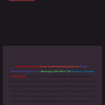
no giriş
grandoperabet
www.betexper.xyz/
Reklam ve İletişim:
E-mail:
backlinkpaneli@gmail.com
Teams:
forumhizmeti@gmail.com
Whatsapp: 0262 606 0 726
Telegram: @karabul
Yasal Uyarı:
Sitemiz, 5651 Sayılı Kanun gereğince Bilgi Teknolojileri ve
İletişim Kurumu (BTK) tarafından onaylanmış bir Yer Sağlayıcı olarak hizmet
vermektedir. Bu nedenle, sitedeki içerikleri proaktif olarak denetleme veya
araştırma yükümlülüğümüz bulunmamaktadır. Ancak, üyelerimiz yazdıkları
içeriklerin sorumluluğunu taşımakta olup, siteye üye olarak bu sorumluluğu
kabul etmiş sayılırlar. Bu internet sitesi, herhangi bir marka, kurum veya