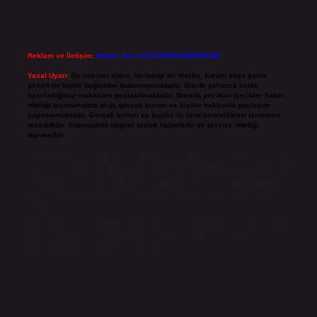
Reklam ve İletişim:
Skype: live:.cid.575569c608265c69
Yasal Uyarı:
Bu internet sitesi, herhangi bir marka, kurum veya şahıs
şirketi ile hiçbir bağlantısı bulunmamaktadır. Sitede yalnızca kendi
hazırladığımız makaleler paylaşılmaktadır. Burada yer alan içerikler haber
niteliği taşımamakta olup, gerçek kurum ve kişiler hakkında paylaşım
yapılmamaktadır. Gerçek kurum ve kişiler ile isim benzerlikleri tamamen
tesadüfidir. Sitemizdeki bilgiler taslak halindedir ve tavsiye niteliği
taşımazlar.
Sitemiz, 5651 Sayılı Kanun gereğince Bilgi Teknolojileri ve İletişim Kurumu
(BTK) tarafından onaylanmış bir Yer Sağlayıcı olarak hizmet vermektedir. Bu
nedenle, sitedeki içerikleri proaktif olarak denetleme veya araştırma
yükümlülüğümüz bulunmamaktadır. Ancak, üyelerimiz yazdıkları içeriklerin
sorumluluğunu taşımakta olup, siteye üye olarak bu sorumluluğu kabul
etmiş sayılırlar.
Hukuka ve yasal düzenlemelere aykırı olduğunu düşündüğünüz içerikleri,
backlinkpanelicomtr@gmail.com
adresine bildirmeniz halinde, ilgili
içerikler yasal süre içerisinde sitemizden kaldırılacaktır.