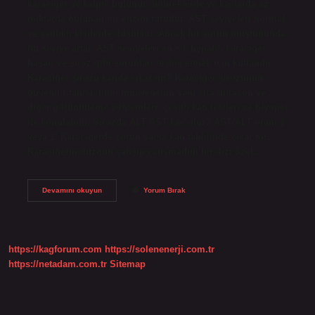
karaciğer ve kalpte bulunur; böbreklerde ve kaslarda az
miktarda bulunan bir enzim türüdür. AST seviyeleri normal
ve sağlıklı kişilerde düşüktür. Ancak bir sorun oluştuğunda,
bu seviye artar. AST seviyeleri en sık hepatit, karaciğer
hasarı ve siroz gibi sorunları teşhis etmek için kullanılır.
Karaciğer sirozu kanda çıkar mı? Karaciğer sirozunun
güvenilir tanısı, tıbbi muayenenin yanı sıra ultrason ve
diğer görüntüleme yöntemleri, çeşitli kan testleri ve biyopsi
ile konulabilir. Sirozda ALT AST kaç olur? AST/ALT oranı 1
veya 1. Karaciğerde sorun varsa kan tahlilinde çıkar mı?
Karaciğerin düzgün çalışıp çalışmadığı bir dizi özel…
Siroz
Devamını okuyun
Yorum Bırak
Kan
Tahlilinde
Belli
Olur
Mu
https://kagforum.com
https://solenenerji.com.tr
https://netadam.com.tr
Sitemap