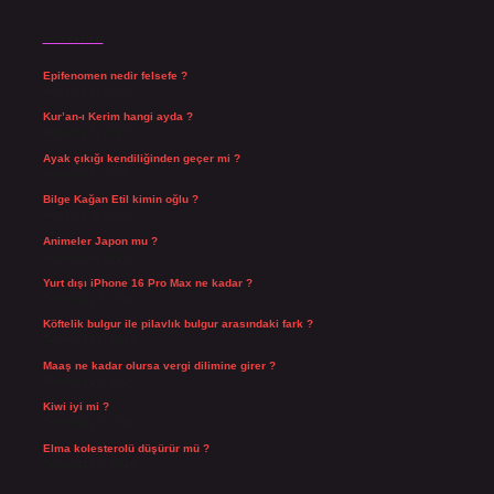
Son Yazılar
Epifenomen nedir felsefe ?
Ağustos 6, 2026
Kur’an-ı Kerim hangi ayda ?
Ağustos 6, 2026
Ayak çıkığı kendiliğinden geçer mi ?
Ağustos 5, 2026
Bilge Kağan Etil kimin oğlu ?
Ağustos 4, 2026
Animeler Japon mu ?
Ağustos 4, 2026
Yurt dışı iPhone 16 Pro Max ne kadar ?
Temmuz 29, 2026
Köftelik bulgur ile pilavlık bulgur arasındaki fark ?
Temmuz 27, 2026
Maaş ne kadar olursa vergi dilimine girer ?
Temmuz 25, 2026
Kiwi iyi mi ?
Temmuz 25, 2026
Elma kolesterolü düşürür mü ?
Temmuz 25, 2026