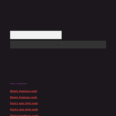
Arama
Son yorumlar
Bebek Agulama nedir
için
admin
Bebek Agulama nedir
için
Öykü
Kant’a göre bilgi nedir
için
admin
Kant’a göre bilgi nedir
için
Şengül
Dijital hedefleme nedir
için
admin