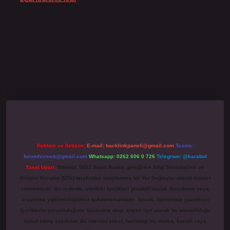
no giriş
grandoperabet
www.betexper.xyz/
Reklam ve İletişim:
E-mail:
backlinkpaneli@gmail.com
Teams:
forumhizmeti@gmail.com
Whatsapp: 0262 606 0 726
Telegram: @karabul
Yasal Uyarı:
Sitemiz, 5651 Sayılı Kanun gereğince Bilgi Teknolojileri ve
İletişim Kurumu (BTK) tarafından onaylanmış bir Yer Sağlayıcı olarak hizmet
vermektedir. Bu nedenle, sitedeki içerikleri proaktif olarak denetleme veya
araştırma yükümlülüğümüz bulunmamaktadır. Ancak, üyelerimiz yazdıkları
içeriklerin sorumluluğunu taşımakta olup, siteye üye olarak bu sorumluluğu
kabul etmiş sayılırlar. Bu internet sitesi, herhangi bir marka, kurum veya