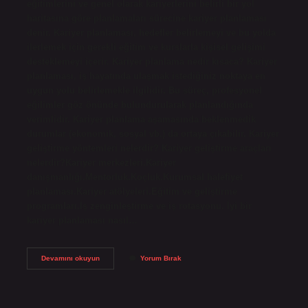
eğitimlerini ve genel olarak kariyerlerini belirli bir yol
haritasına göre planlamaları sürecine kariyer planlaması
denir. Kariyer planlaması, hedefler belirlemeyi ve bu yolda
ilerlemek için gerekli eğitim ve kurslarla kişisel gelişimi
desteklemeyi içerir. Kariyer planlama nedir kısaca? Kariyer
planlaması, iş hayatında ulaşmak istediğiniz noktaya en
uygun yolu belirlemekle ilgilidir. Bu süreç, profesyonel
eğilimler göz önünde bulundurularak planlandığında
verimlidir. Kariyer planlama aşamasında beklenmedik
durumlar (ekonomik, sosyal vb.) da ortaya çıkabilir. Kariyer
geliştirme yöntemleri nelerdir? Kariyer geliştirme araçları
nelerdir?Kariyer merkezleri.Kariyer
danışmanlığı.Mentorluk.Koçluk.Kurumsal halefiyet
planlaması.Kariyer atölyeleri.Eğitim ve geliştirme
programları.İş zenginleştirme ve iş rotasyonu. İyi bir
kariyer planlaması nasıl…
Kariyer
Devamını okuyun
Yorum Bırak
Stratejisi
Nedir