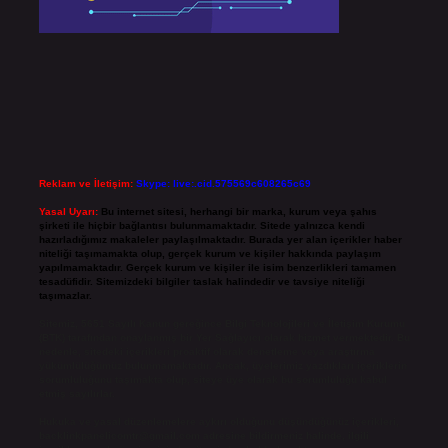
Reklam ve İletişim:
Skype: live:.cid.575569c608265c69
Yasal Uyarı:
Bu internet sitesi, herhangi bir marka, kurum veya şahıs
şirketi ile hiçbir bağlantısı bulunmamaktadır. Sitede yalnızca kendi
hazırladığımız makaleler paylaşılmaktadır. Burada yer alan içerikler haber
niteliği taşımamakta olup, gerçek kurum ve kişiler hakkında paylaşım
yapılmamaktadır. Gerçek kurum ve kişiler ile isim benzerlikleri tamamen
tesadüfidir. Sitemizdeki bilgiler taslak halindedir ve tavsiye niteliği
taşımazlar.
Sitemiz, 5651 Sayılı Kanun gereğince Bilgi Teknolojileri ve İletişim Kurumu
(BTK) tarafından onaylanmış bir Yer Sağlayıcı olarak hizmet vermektedir. Bu
nedenle, sitedeki içerikleri proaktif olarak denetleme veya araştırma
yükümlülüğümüz bulunmamaktadır. Ancak, üyelerimiz yazdıkları içeriklerin
sorumluluğunu taşımakta olup, siteye üye olarak bu sorumluluğu kabul
etmiş sayılırlar.
Hukuka ve yasal düzenlemelere aykırı olduğunu düşündüğünüz içerikleri,
backlinkpanelicomtr@gmail.com
adresine bildirmeniz halinde, ilgili