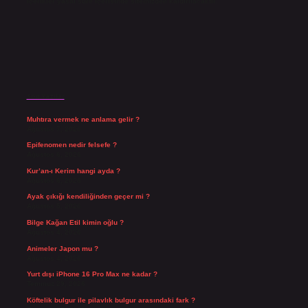
içerikler yasal süre içerisinde sitemizden kaldırılacaktır.
Son Yazılar
Muhtıra vermek ne anlama gelir ?
Ağustos 7, 2026
Epifenomen nedir felsefe ?
Ağustos 6, 2026
Kur’an-ı Kerim hangi ayda ?
Ağustos 6, 2026
Ayak çıkığı kendiliğinden geçer mi ?
Ağustos 5, 2026
Bilge Kağan Etil kimin oğlu ?
Ağustos 4, 2026
Animeler Japon mu ?
Ağustos 4, 2026
Yurt dışı iPhone 16 Pro Max ne kadar ?
Temmuz 29, 2026
Köftelik bulgur ile pilavlık bulgur arasındaki fark ?