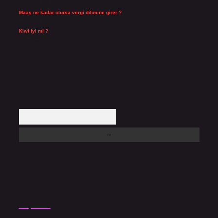
Temmuz 27, 2026
Maaş ne kadar olursa vergi dilimine girer ?
Temmuz 25, 2026
Kiwi iyi mi ?
Temmuz 25, 2026
Arama
Son yorumlar