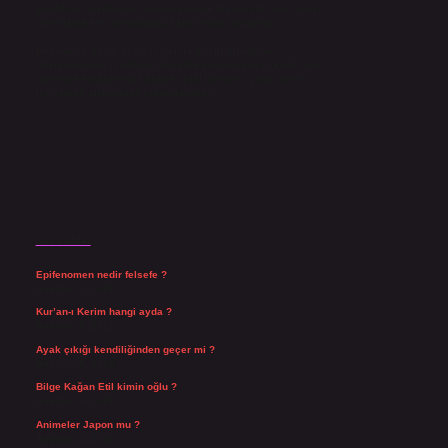
yazdıkları içeriklerin sorumluluğunu taşımakta olup, siteye
üye olarak bu sorumluluğu kabul etmiş sayılırlar.
Hukuka ve yasal düzenlemelere aykırı olduğunu
düşündüğünüz içerikleri,
backlinkpanelicomtr@gmail.com
adresine bildirmeniz halinde, ilgili içerikler yasal süre
içerisinde sitemizden kaldırılacaktır.
Son Yazılar
Epifenomen nedir felsefe ?
Ağustos 6, 2026
Kur’an-ı Kerim hangi ayda ?
Ağustos 6, 2026
Ayak çıkığı kendiliğinden geçer mi ?
Ağustos 5, 2026
Bilge Kağan Etil kimin oğlu ?
Ağustos 4, 2026
Animeler Japon mu ?
Ağustos 4, 2026