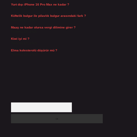
Yurt dışı iPhone 16 Pro Max ne kadar ?
Temmuz 29, 2026
Köftelik bulgur ile pilavlık bulgur arasındaki fark ?
Temmuz 27, 2026
Maaş ne kadar olursa vergi dilimine girer ?
Temmuz 25, 2026
Kiwi iyi mi ?
Temmuz 25, 2026
Elma kolesterolü düşürür mü ?
Temmuz 25, 2026
Arama