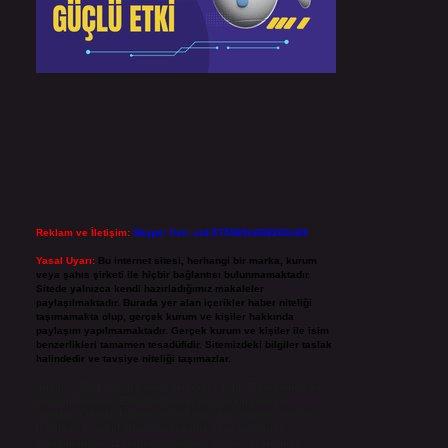
Reklam ve İletişim:
Skype: live:.cid.575569c608265c69
Yasal Uyarı:
Bu internet sitesi, herhangi bir marka, kurum
veya şahıs şirketi ile hiçbir bağlantısı bulunmamaktadır.
Sitede yalnızca kendi hazırladığımız makaleler
paylaşılmaktadır. Burada yer alan içerikler haber niteliği
taşımamakta olup, gerçek kurum ve kişiler hakkında
paylaşım yapılmamaktadır. Gerçek kurum ve kişiler ile isim
benzerlikleri tamamen tesadüfidir. Sitemizdeki bilgiler taslak
halindedir ve tavsiye niteliği taşımazlar.
Sitemiz, 5651 Sayılı Kanun gereğince Bilgi Teknolojileri ve
İletişim Kurumu (BTK) tarafından onaylanmış bir Yer
Sağlayıcı olarak hizmet vermektedir. Bu nedenle, sitedeki
içerikleri proaktif olarak denetleme veya araştırma
yükümlülüğümüz bulunmamaktadır. Ancak, üyelerimiz