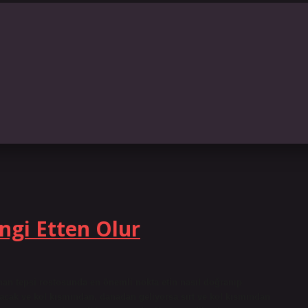
ngi Etten Olur
an tepsi rostosunda en önemli nokta etin nasıl doğranıp
 bacak ve kol kısmından, danadan geliyorsa sırt ve kol kısmından