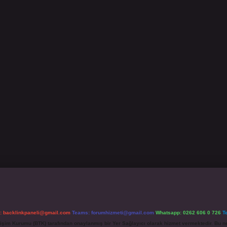
l:
backlinkpaneli@gmail.com
Teams:
forumhizmeti@gmail.com
Whatsapp: 0262 606 0 726
T
etişim Kurumu (BTK) tarafından onaylanmış bir Yer Sağlayıcı olarak hizmet vermektedir. Bu ne