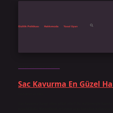
Gizlilik Politikası
Hakkımızda
Yasal Uyarı
Etiket:
Kavurma eti nedir
Sac Kavurma En Güzel Ha
Tarih: Ekim 21, 2024
Sac kavurma hangi etten güzel olur? Az malzemeyle hazırlan
pişirildiğidir. Kızartılacak et koyun veya kuzudan geliyorsa