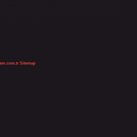
maya uygun en lezzetli kısmı sırtıdır. Kurban edilen hayvanın en
irzola bulunur. Unutulmaz bir rosto yemeği hazırlamak için koyun ve
l omuz kısımlarından et almalısınız. Kavurma dana mı kuzu mu?
ana etine tercih edilse…
dam.com.tr
Sitemap