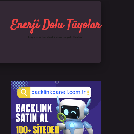
Enerji Dolu Tüyolar
Hayatına hareket katan neşeli fikirler!
Sidebar
https://ilbet.online/
famecasino giriş
grandopera