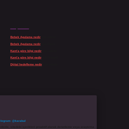
Son yorumlar
Bebek Agulama nedir
için
admin
Bebek Agulama nedir
için
Öykü
Kant’a göre bilgi nedir
için
admin
Kant’a göre bilgi nedir
için
Şengül
Dijital hedefleme nedir
için
admin
elegram: @karabul
denle, sitedeki içerikleri proaktif olarak denetleme veya araştırma