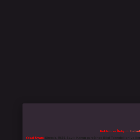
Reklam ve İletişim:
E-mai
Yasal Uyarı:
Sitemiz, 5651 Sayılı Kanun gereğince Bilgi Teknolojileri ve İl