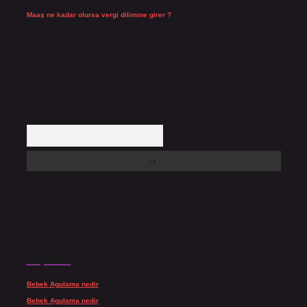
Maaş ne kadar olursa vergi dilimine girer ?
Temmuz 25, 2026
Arama
Son yorumlar
Bebek Agulama nedir
için
admin
Bebek Agulama nedir
için
Öykü