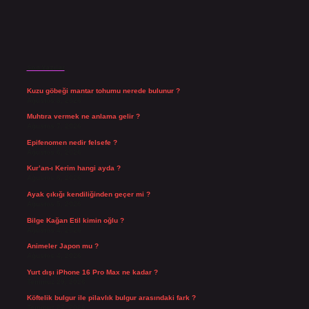
Son Yazılar
Kuzu göbeği mantar tohumu nerede bulunur ?
Ağustos 8, 2026
Muhtıra vermek ne anlama gelir ?
Ağustos 7, 2026
Epifenomen nedir felsefe ?
Ağustos 6, 2026
Kur’an-ı Kerim hangi ayda ?
Ağustos 6, 2026
Ayak çıkığı kendiliğinden geçer mi ?
Ağustos 5, 2026
Bilge Kağan Etil kimin oğlu ?
Ağustos 4, 2026
Animeler Japon mu ?
Ağustos 4, 2026
Yurt dışı iPhone 16 Pro Max ne kadar ?
Temmuz 29, 2026
Köftelik bulgur ile pilavlık bulgur arasındaki fark ?
Temmuz 27, 2026