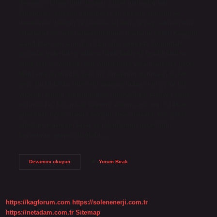
devamı, işletmesinin devamı, şirket malvarlığının
korunması, şirketin gelişmesi için şirketin yönetim ve
denetimini üstlenir ve böylece şirketin ve pay sahiplerinin
çıkarlarını ve şirket alacaklılarının çıkarlarını korur. Kayyum
atandıktan sonra ne olur? Bu süre sonunda kurumdaki
sorunlar giderilirse, mütevellinin faaliyeti kendiliğinden
sona erer ve yönetim asıl yöneticilere veya maliklere geçer.
Mahkeme tarafından yeni bir yönetimin atanması: Şirket
veya kurumlarda mütevelli atanmasından sonra yeni bir
yönetim kurulu oluşturulursa, mütevellinin faaliyeti sona
erdirilebilir. Bir şirkete kayyum atanınca ne olur? Şirketi
yönetmek üzere atanan kayyum onay makamı ise, şirket
yönetim organının karar ve işlemlerinin geçerliliği
kayyumun onayına bağlıdır.…
Kayyum
Devamını okuyun
Yorum Bırak
Yetkileri
Nelerdir
https://kagforum.com
https://solenenerji.com.tr
https://netadam.com.tr
Sitemap