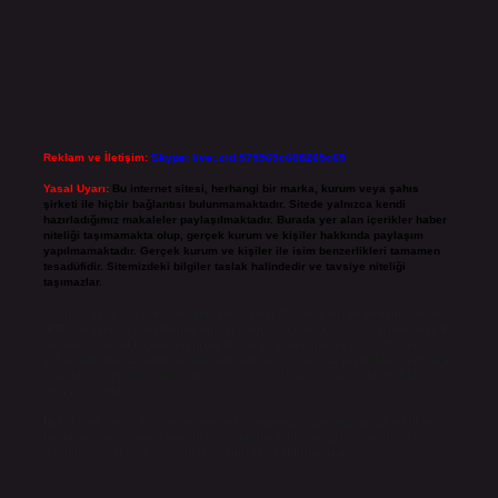
Reklam ve İletişim:
Skype: live:.cid.575569c608265c69
Yasal Uyarı:
Bu internet sitesi, herhangi bir marka, kurum veya şahıs
şirketi ile hiçbir bağlantısı bulunmamaktadır. Sitede yalnızca kendi
hazırladığımız makaleler paylaşılmaktadır. Burada yer alan içerikler haber
niteliği taşımamakta olup, gerçek kurum ve kişiler hakkında paylaşım
yapılmamaktadır. Gerçek kurum ve kişiler ile isim benzerlikleri tamamen
tesadüfidir. Sitemizdeki bilgiler taslak halindedir ve tavsiye niteliği
taşımazlar.
Sitemiz, 5651 Sayılı Kanun gereğince Bilgi Teknolojileri ve İletişim Kurumu
(BTK) tarafından onaylanmış bir Yer Sağlayıcı olarak hizmet vermektedir. Bu
nedenle, sitedeki içerikleri proaktif olarak denetleme veya araştırma
yükümlülüğümüz bulunmamaktadır. Ancak, üyelerimiz yazdıkları içeriklerin
sorumluluğunu taşımakta olup, siteye üye olarak bu sorumluluğu kabul
etmiş sayılırlar.
Hukuka ve yasal düzenlemelere aykırı olduğunu düşündüğünüz içerikleri,
backlinkpanelicomtr@gmail.com
adresine bildirmeniz halinde, ilgili
içerikler yasal süre içerisinde sitemizden kaldırılacaktır.