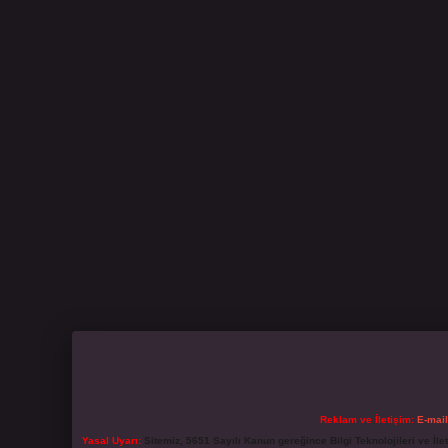
Reklam ve İletişim:
E-mai
Yasal Uyarı:
Sitemiz, 5651 Sayılı Kanun gereğince Bilgi Teknolojileri ve İl