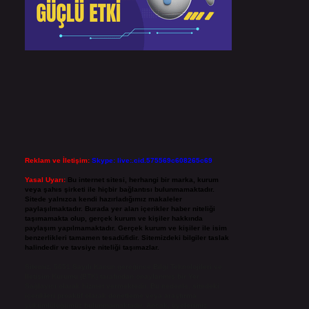
Reklam ve İletişim:
Skype: live:.cid.575569c608265c69
Yasal Uyarı:
Bu internet sitesi, herhangi bir marka, kurum
veya şahıs şirketi ile hiçbir bağlantısı bulunmamaktadır.
Sitede yalnızca kendi hazırladığımız makaleler
paylaşılmaktadır. Burada yer alan içerikler haber niteliği
taşımamakta olup, gerçek kurum ve kişiler hakkında
paylaşım yapılmamaktadır. Gerçek kurum ve kişiler ile isim
benzerlikleri tamamen tesadüfidir. Sitemizdeki bilgiler taslak
halindedir ve tavsiye niteliği taşımazlar.
Sitemiz, 5651 Sayılı Kanun gereğince Bilgi Teknolojileri ve
İletişim Kurumu (BTK) tarafından onaylanmış bir Yer
Sağlayıcı olarak hizmet vermektedir. Bu nedenle, sitedeki
içerikleri proaktif olarak denetleme veya araştırma
yükümlülüğümüz bulunmamaktadır. Ancak, üyelerimiz