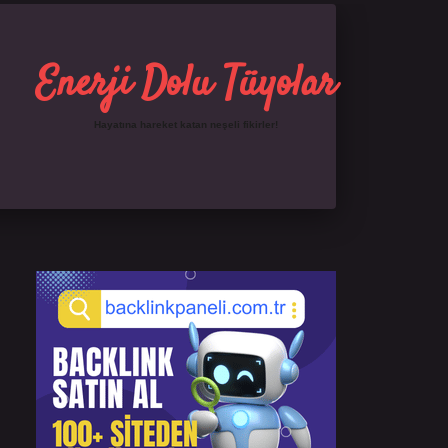
Enerji Dolu Tüyolar
Hayatına hareket katan neşeli fikirler!
Sidebar
https://ilbet.online/
famecasino giriş
grandoperab