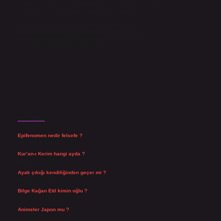
yazdıkları içeriklerin sorumluluğunu taşımakta olup, siteye
üye olarak bu sorumluluğu kabul etmiş sayılırlar.
Hukuka ve yasal düzenlemelere aykırı olduğunu
düşündüğünüz içerikleri,
backlinkpanelicomtr@gmail.com
adresine bildirmeniz halinde, ilgili içerikler yasal süre
içerisinde sitemizden kaldırılacaktır.
Son Yazılar
Epifenomen nedir felsefe ?
Ağustos 6, 2026
Kur’an-ı Kerim hangi ayda ?
Ağustos 6, 2026
Ayak çıkığı kendiliğinden geçer mi ?
Ağustos 5, 2026
Bilge Kağan Etil kimin oğlu ?
Ağustos 4, 2026
Animeler Japon mu ?
Ağustos 4, 2026