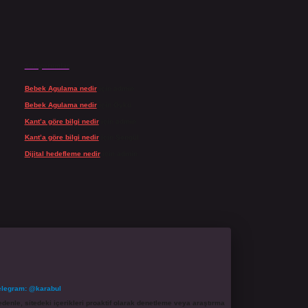
Son yorumlar
Bebek Agulama nedir
için
admin
Bebek Agulama nedir
için
Öykü
Kant’a göre bilgi nedir
için
admin
Kant’a göre bilgi nedir
için
Şengül
Dijital hedefleme nedir
için
admin
elegram: @karabul
denle, sitedeki içerikleri proaktif olarak denetleme veya araştırma