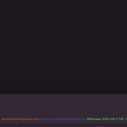
l:
backlinkpaneli@gmail.com
Teams:
forumhizmeti@gmail.com
Whatsapp: 0262 606 0 726
T
etişim Kurumu (BTK) tarafından onaylanmış bir Yer Sağlayıcı olarak hizmet vermektedir. Bu ne