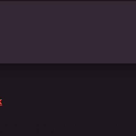
k
acaların çözümüne yardımcı olan ve bulmaca çözücülerin çözüm
rin ne olduğunu, bulmacalarda nasıl kullanıldıklarını ve asal