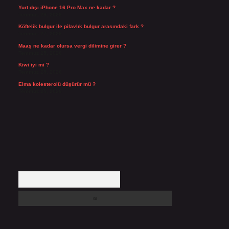
Yurt dışı iPhone 16 Pro Max ne kadar ?
Temmuz 29, 2026
Köftelik bulgur ile pilavlık bulgur arasındaki fark ?
Temmuz 27, 2026
Maaş ne kadar olursa vergi dilimine girer ?
Temmuz 25, 2026
Kiwi iyi mi ?
Temmuz 25, 2026
Elma kolesterolü düşürür mü ?
Temmuz 25, 2026
Arama