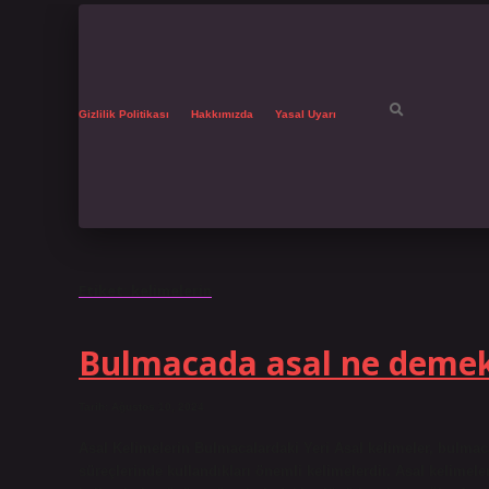
Gizlilik Politikası
Hakkımızda
Yasal Uyarı
Etiket:
kelimelerin
Bulmacada asal ne deme
Tarih: Ağustos 10, 2024
Asal Kelimelerin Bulmacalardaki Yeri Asal kelimeler, bulm
süreçlerinde kullandıkları önemli kelimelerdir. Asal kelimele