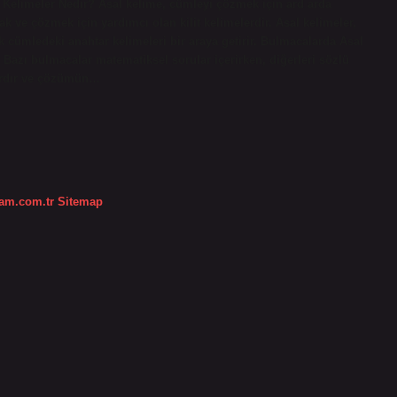
 Kelimeler Nedir? Asal kelime, cümleyi çözmek için ard arda
k ve çözmek için yardımcı olan kilit kelimelerdir. Asal kelimeler,
cümledeki anahtar kelimeleri bir araya getirir. Bulmacalarda Asal
. Bazı bulmacalar matematiksel sorular içerirken, diğerleri sözlü
vardır ve çözümün…
dam.com.tr
Sitemap