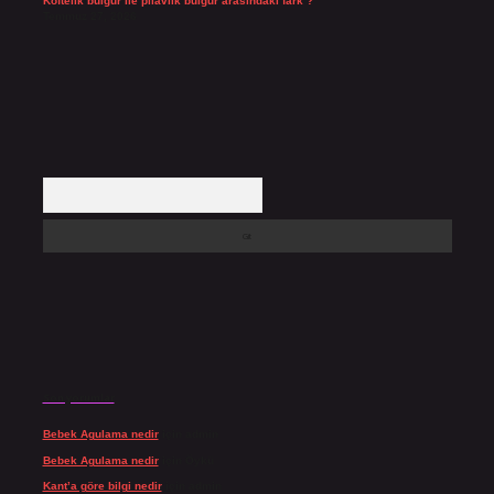
Köftelik bulgur ile pilavlık bulgur arasındaki fark ?
Temmuz 27, 2026
Arama
Son yorumlar
Bebek Agulama nedir
için
admin
Bebek Agulama nedir
için
Öykü
Kant’a göre bilgi nedir
için
admin