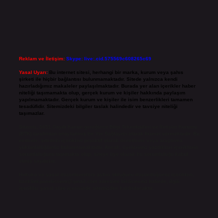
Reklam ve İletişim:
Skype: live:.cid.575569c608265c69
Yasal Uyarı:
Bu internet sitesi, herhangi bir marka, kurum veya şahıs
şirketi ile hiçbir bağlantısı bulunmamaktadır. Sitede yalnızca kendi
hazırladığımız makaleler paylaşılmaktadır. Burada yer alan içerikler haber
niteliği taşımamakta olup, gerçek kurum ve kişiler hakkında paylaşım
yapılmamaktadır. Gerçek kurum ve kişiler ile isim benzerlikleri tamamen
tesadüfidir. Sitemizdeki bilgiler taslak halindedir ve tavsiye niteliği
taşımazlar.
Sitemiz, 5651 Sayılı Kanun gereğince Bilgi Teknolojileri ve İletişim Kurumu
(BTK) tarafından onaylanmış bir Yer Sağlayıcı olarak hizmet vermektedir. Bu
nedenle, sitedeki içerikleri proaktif olarak denetleme veya araştırma
yükümlülüğümüz bulunmamaktadır. Ancak, üyelerimiz yazdıkları içeriklerin
sorumluluğunu taşımakta olup, siteye üye olarak bu sorumluluğu kabul
etmiş sayılırlar.
Hukuka ve yasal düzenlemelere aykırı olduğunu düşündüğünüz içerikleri,
backlinkpanelicomtr@gmail.com
adresine bildirmeniz halinde, ilgili
içerikler yasal süre içerisinde sitemizden kaldırılacaktır.