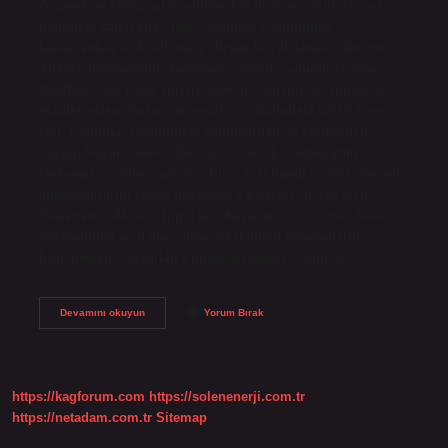
Organik ve kimyasal maddelerden oluşan yumuşak, toz
halindeki kalsit kireç taşı. Coquina: Çoğunlukla
kabuklardan ve fosillerden oluşan büyük taneler. Dolomit:
Yüksek magnezyum karbonat içeriğine sahiptir.16 Mayıs
2024Kireçtaşı Kaya Türleri Tebeşir: Organik ve kimyasal
maddelerden oluşan yumuşak, toz halindeki kalsit kireç
taşı. Coquina: Çoğunlukla kabuklardan ve fosillerden
oluşan büyük taneler. Dolomit: Yüksek magnezyum
karbonat içeriğine sahiptir. Kireç taşı hangi tortul? Önemli
kimyasal tortul kayaç örnekleri: • Kireçtaşı (kireç taşı), •
Traverten, • Alçıtaşı (jips) ve • Kaya tuzu • Dolomit. Suda
çözünebilen ve daha sonra çökelebilen minerallerin
birikmesiyle oluşurlar. Kimyasal işlemler sonucu…
Kireç
Devamını okuyun
Yorum Bırak
Taşı
Hangi
Kayaç
Türüdür
https://kagforum.com
https://solenenerji.com.tr
https://netadam.com.tr
Sitemap