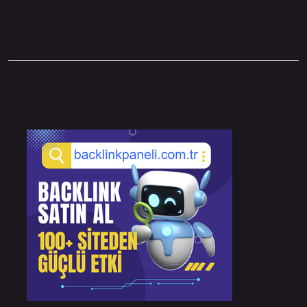
Sidebar