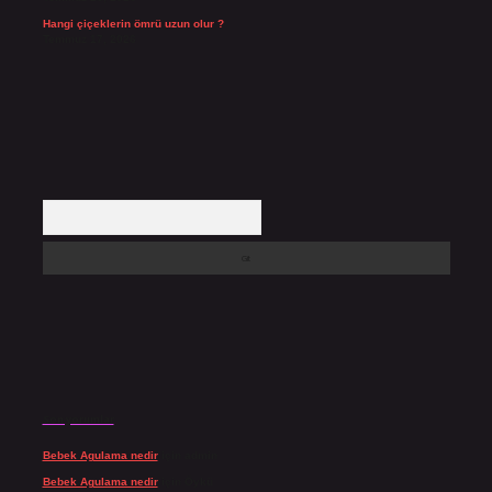
Hangi çiçeklerin ömrü uzun olur ?
Temmuz 17, 2026
Arama
Son yorumlar
Bebek Agulama nedir
için
admin
Bebek Agulama nedir
için
Öykü