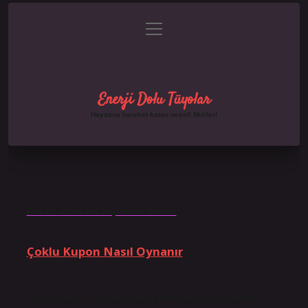
menüyü
Gizlilik Politikası
aç
Hakkımızda
Yasal Uyarı
Enerji Dolu Tüyolar
Hayatına hareket katan neşeli fikirler!
Etiket:
Kombine kupon ne demek
Çoklu Kupon Nasıl Oynanır
Tarih: Aralık 17, 2024
Çoklu bahis ne demek? Çoklu bahisler, parlay bahisleri