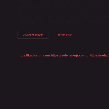
telefonun pilini büyük ölçüde etkiler. Şarjı en çok ne bitirir
uygulamalar: İnternet tarayıcıları, sosyal medya uygulamala
2023 Telefon şarjını en çok ne tüketir? Sosyal medya uygula
uygulamaları ve müzik akışı uygulamaları telefonunuzun pili
daha az sıklıkta kullanarak veya pil tasarrufu modunu…
Telefonun
Devamını okuyun
Yorum Bırak
Şarjını
En
Çok
Ne
Bitirir
https://kagforum.com
https://solenenerji.com.tr
https://neta