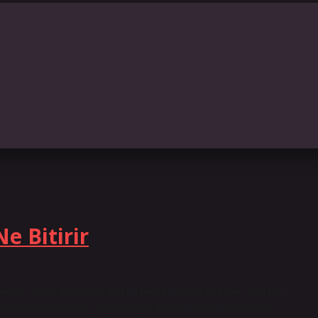
e Bitirir
amalar, ekran parlaklığı, Wi-Fi durumu, konum bildirimi, titreşim
lamaların kullanım sıklığı ve arka planda çalışıp çalışmadığı