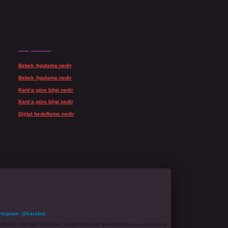
Son yorumlar
Bebek Agulama nedir
için
admin
Bebek Agulama nedir
için
Öykü
Kant’a göre bilgi nedir
için
admin
Kant’a göre bilgi nedir
için
Şengül
Dijital hedefleme nedir
için
admin
elegram: @karabul
denle, sitedeki içerikleri proaktif olarak denetleme veya araştırma