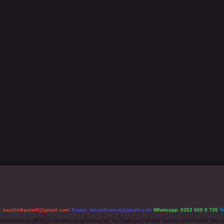
l:
backlinkpaneli@gmail.com
Teams:
forumhizmeti@gmail.com
Whatsapp: 0262 606 0 726
T
etişim Kurumu (BTK) tarafından onaylanmış bir Yer Sağlayıcı olarak hizmet vermektedir. Bu ne