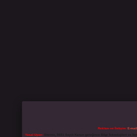
Reklam ve İletişim:
E-mai
Yasal Uyarı:
Sitemiz, 5651 Sayılı Kanun gereğince Bilgi Teknolojileri ve İl