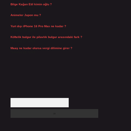
Bilge Kağan Etil kimin oğlu ?
Ağustos 4, 2026
Animeler Japon mu ?
Ağustos 4, 2026
Yurt dışı iPhone 16 Pro Max ne kadar ?
Temmuz 29, 2026
Köftelik bulgur ile pilavlık bulgur arasındaki fark ?
Temmuz 27, 2026
Maaş ne kadar olursa vergi dilimine girer ?
Temmuz 25, 2026
Arama