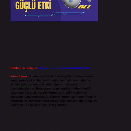
Reklam ve İletişim:
Skype: live:.cid.575569c608265c69
Yasal Uyarı:
Bu internet sitesi, herhangi bir marka, kurum
veya şahıs şirketi ile hiçbir bağlantısı bulunmamaktadır.
Sitede yalnızca kendi hazırladığımız makaleler
paylaşılmaktadır. Burada yer alan içerikler haber niteliği
taşımamakta olup, gerçek kurum ve kişiler hakkında
paylaşım yapılmamaktadır. Gerçek kurum ve kişiler ile isim
benzerlikleri tamamen tesadüfidir. Sitemizdeki bilgiler taslak
halindedir ve tavsiye niteliği taşımazlar.
Sitemiz, 5651 Sayılı Kanun gereğince Bilgi Teknolojileri ve
İletişim Kurumu (BTK) tarafından onaylanmış bir Yer
Sağlayıcı olarak hizmet vermektedir. Bu nedenle, sitedeki
içerikleri proaktif olarak denetleme veya araştırma
yükümlülüğümüz bulunmamaktadır. Ancak, üyelerimiz