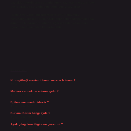
yazdıkları içeriklerin sorumluluğunu taşımakta olup, siteye
üye olarak bu sorumluluğu kabul etmiş sayılırlar.
Hukuka ve yasal düzenlemelere aykırı olduğunu
düşündüğünüz içerikleri,
backlinkpanelicomtr@gmail.com
adresine bildirmeniz halinde, ilgili içerikler yasal süre
içerisinde sitemizden kaldırılacaktır.
Son Yazılar
Kuzu göbeği mantar tohumu nerede bulunur ?
Ağustos 8, 2026
Muhtıra vermek ne anlama gelir ?
Ağustos 7, 2026
Epifenomen nedir felsefe ?
Ağustos 6, 2026
Kur’an-ı Kerim hangi ayda ?
Ağustos 6, 2026
Ayak çıkığı kendiliğinden geçer mi ?
Ağustos 5, 2026