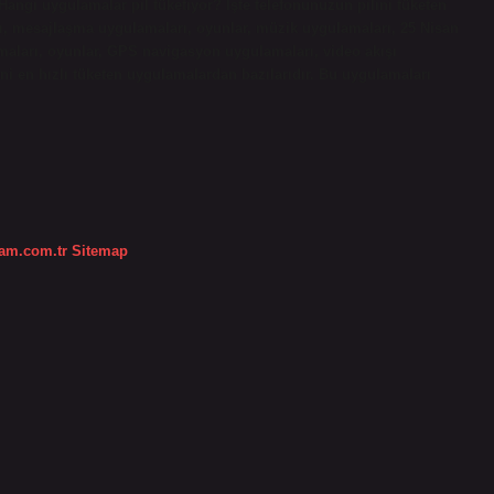
? Hangi uygulamalar pil tüketiyor? İşte telefonunuzun pilini tüketen
rı, mesajlaşma uygulamaları, oyunlar, müzik uygulamaları, 25 Nisan
maları, oyunlar, GPS navigasyon uygulamaları, video akışı
ni en hızlı tüketen uygulamalardan bazılarıdır. Bu uygulamaları
dam.com.tr
Sitemap