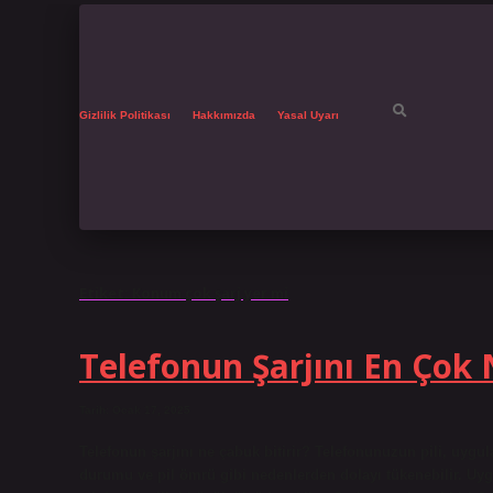
Gizlilik Politikası
Hakkımızda
Yasal Uyarı
Etiket:
Konum çok şarj yer mi
Telefonun Şarjını En Çok N
Tarih: Ocak 17, 2025
Telefonun şarjını ne çabuk bitirir? Telefonunuzun pili, uygul
durumu ve pil ömrü gibi nedenlerden dolayı tükenebilir. Uygu