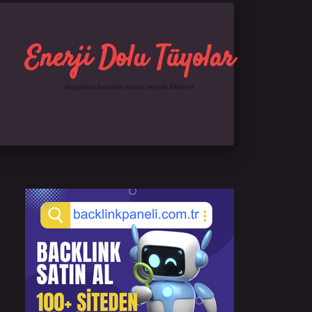
Enerji Dolu Tüyolar
Hayatına hareket katan neşeli fikirler!
Sidebar
https://ilbet.online/
famecasino giriş
grandoperab