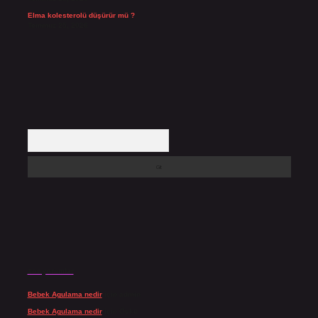
Elma kolesterolü düşürür mü ?
Temmuz 25, 2026
Arama
Son yorumlar
Bebek Agulama nedir
için
admin
Bebek Agulama nedir
için
Öykü