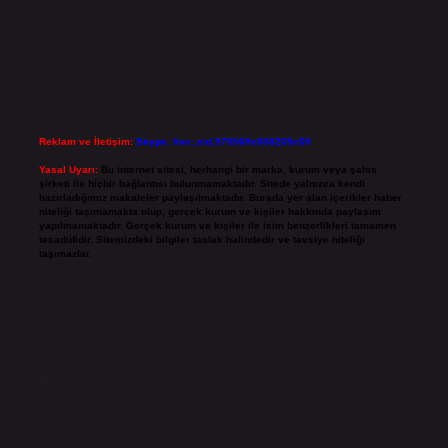
Reklam ve İletişim:
Skype: live:.cid.575569c608265c69
Yasal Uyarı:
Bu internet sitesi, herhangi bir marka, kurum veya şahıs
şirketi ile hiçbir bağlantısı bulunmamaktadır. Sitede yalnızca kendi
hazırladığımız makaleler paylaşılmaktadır. Burada yer alan içerikler haber
niteliği taşımamakta olup, gerçek kurum ve kişiler hakkında paylaşım
yapılmamaktadır. Gerçek kurum ve kişiler ile isim benzerlikleri tamamen
tesadüfidir. Sitemizdeki bilgiler taslak halindedir ve tavsiye niteliği
taşımazlar.
Sitemiz, 5651 Sayılı Kanun gereğince Bilgi Teknolojileri ve İletişim Kurumu
(BTK) tarafından onaylanmış bir Yer Sağlayıcı olarak hizmet vermektedir. Bu
nedenle, sitedeki içerikleri proaktif olarak denetleme veya araştırma
yükümlülüğümüz bulunmamaktadır. Ancak, üyelerimiz yazdıkları içeriklerin
sorumluluğunu taşımakta olup, siteye üye olarak bu sorumluluğu kabul
etmiş sayılırlar.
Hukuka ve yasal düzenlemelere aykırı olduğunu düşündüğünüz içerikleri,
backlinkpanelicomtr@gmail.com
adresine bildirmeniz halinde, ilgili
içerikler yasal süre içerisinde sitemizden kaldırılacaktır.