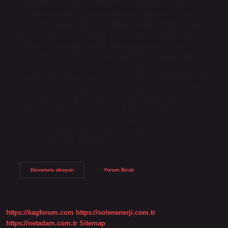
uygulamalar, ekran parlaklığı, Wi-Fi durumu, konum
bildirimi, titreşim durumu ve pil ömrü gibi nedenlerden
dolayı tükenebilir. Uygulamaların kullanım sıklığı ve arka
planda çalışıp çalışmadığı telefonun pilini büyük ölçüde
etkiler. Şarjı en çok ne bitirir? Hangi uygulamalar pil
tüketiyor? İşte telefonunuzun pilini tüketen uygulamalar:
İnternet tarayıcıları, sosyal medya uygulamaları,
mesajlaşma uygulamaları, oyunlar, müzik uygulamaları, 25
Nisan 2023 Telefon şarjını en çok ne tüketir? Sosyal medya
uygulamaları, oyunlar, GPS navigasyon uygulamaları,
video akışı uygulamaları ve müzik akışı uygulamaları
telefonunuzun pilini en hızlı tüketen uygulamalardan
bazılarıdır. Bu uygulamaları daha az sıklıkta kullanarak
veya pil tasarrufu modunu…
Telefonun
Devamını okuyun
Yorum Bırak
Şarjını
En
Çok
Ne
Bitirir
https://kagforum.com
https://solenenerji.com.tr
https://netadam.com.tr
Sitemap