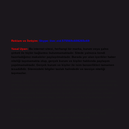
Reklam ve İletişim:
Skype: live:.cid.575569c608265c69
Yasal Uyarı:
Bu internet sitesi, herhangi bir marka, kurum veya şahıs
şirketi ile hiçbir bağlantısı bulunmamaktadır. Sitede yalnızca kendi
hazırladığımız makaleler paylaşılmaktadır. Burada yer alan içerikler haber
niteliği taşımamakta olup, gerçek kurum ve kişiler hakkında paylaşım
yapılmamaktadır. Gerçek kurum ve kişiler ile isim benzerlikleri tamamen
tesadüfidir. Sitemizdeki bilgiler taslak halindedir ve tavsiye niteliği
taşımazlar.
Sitemiz, 5651 Sayılı Kanun gereğince Bilgi Teknolojileri ve İletişim Kurumu
(BTK) tarafından onaylanmış bir Yer Sağlayıcı olarak hizmet vermektedir. Bu
nedenle, sitedeki içerikleri proaktif olarak denetleme veya araştırma
yükümlülüğümüz bulunmamaktadır. Ancak, üyelerimiz yazdıkları içeriklerin
sorumluluğunu taşımakta olup, siteye üye olarak bu sorumluluğu kabul
etmiş sayılırlar.
Hukuka ve yasal düzenlemelere aykırı olduğunu düşündüğünüz içerikleri,
backlinkpanelicomtr@gmail.com
adresine bildirmeniz halinde, ilgili
içerikler yasal süre içerisinde sitemizden kaldırılacaktır.