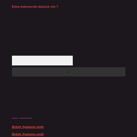
Elma kolesterolü düşürür mü ?
Temmuz 25, 2026
Arama
Son yorumlar
Bebek Agulama nedir
için
admin
Bebek Agulama nedir
için
Öykü