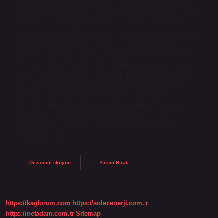
faktörler karmaşık ve çeşitlidir. Finans piyasalarında aşırı
spekülasyon, durgun ekonomik büyüme, artan borç, ticaret
dengesizlikleri, siyasi istikrarsızlık ve doğal afetler gibi
durumlar krizlerin ortaya çıkmasında önemli rol oynar. Kriz
türleri nelerdir? Bunların en önemlileri; döviz krizleri,
bankacılık krizleri, sistemik finansal krizler, ahlaki tehlike
krizleri, dış borç krizleri, dış ödemeler dengesi krizleri ve
döviz kuru krizleridir. Krize sebep olan çevresel faktörler
nelerdir? Şirketlerde krizlere neden olan dış çevresel
faktörler şunlardır: doğal afetler, genel ekonomik
belirsizlikler ve dalgalanmalar, teknolojik gelişmeler ve
yenilikler, sosyo-kültürel faktörler, yasal ve politik
düzenlemeler, yoğun rekabet, uluslararası ortam vb.
Psikolojik kriz…
Krizin
Devamını okuyun
Yorum Bırak
Sebepleri
Nelerdir
https://kagforum.com
https://solenenerji.com.tr
https://netadam.com.tr
Sitemap