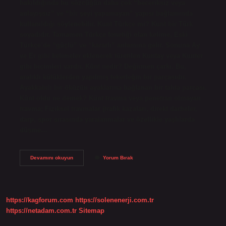
bakıldığında bu sözcüğün daha çok “beceriksiz veya
anlayışsız” ve “bir şeyi yapamayan” yapısı bağlamında
kullanıldığı söylenebilir. Kunt Türkçe mi? Kunt bir Türk
soyadıdır. Tamamen Türkçe fonetiği olan kelime, Eski
Türkçe’de “güçlü” ve “kararlı” anlamına gelir. Sonuna Ay
ve Er gibi kelimeler eklenerek türetilen Kuntay veya Kunter
gibi biçimleri vardır. Künt nedir? Değirmen çarkı. Bu,
aralıklı kütüklerden yapılmış tekerleğin bir parçasıdır.
Ayakkabılı bir öküzün ayaklarına bağlanan bir tahta parçası.
Künt oldu ne demek? Künt travma veya penetran olmayan
travma; Fiziksel travmalar (trafik kazaları, direkt darbeler,
darp, spor sırasında yaralanmalar ve özellikle yaşlılarda
düşme…
Kunt
Devamını okuyun
Yorum Bırak
Olmak
Ne
https://kagforum.com
https://solenenerji.com.tr
https://netadam.com.tr
Sitemap