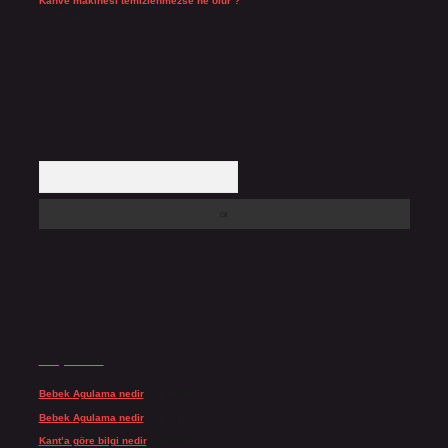
Kahve makinesi temizlenmezse ne olur ?
Temmuz 23, 2026
Arama
Son yorumlar
Bebek Agulama nedir
için
admin
Bebek Agulama nedir
için
Öykü
Kant’a göre bilgi nedir
için
admin