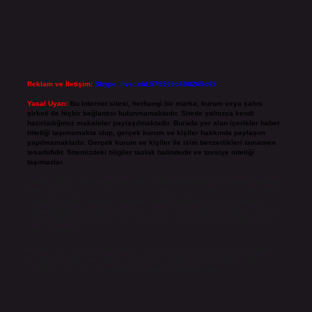
Reklam ve İletişim:
Skype: live:.cid.575569c608265c69
Yasal Uyarı:
Bu internet sitesi, herhangi bir marka, kurum veya şahıs
şirketi ile hiçbir bağlantısı bulunmamaktadır. Sitede yalnızca kendi
hazırladığımız makaleler paylaşılmaktadır. Burada yer alan içerikler haber
niteliği taşımamakta olup, gerçek kurum ve kişiler hakkında paylaşım
yapılmamaktadır. Gerçek kurum ve kişiler ile isim benzerlikleri tamamen
tesadüfidir. Sitemizdeki bilgiler taslak halindedir ve tavsiye niteliği
taşımazlar.
Sitemiz, 5651 Sayılı Kanun gereğince Bilgi Teknolojileri ve İletişim Kurumu
(BTK) tarafından onaylanmış bir Yer Sağlayıcı olarak hizmet vermektedir. Bu
nedenle, sitedeki içerikleri proaktif olarak denetleme veya araştırma
yükümlülüğümüz bulunmamaktadır. Ancak, üyelerimiz yazdıkları içeriklerin
sorumluluğunu taşımakta olup, siteye üye olarak bu sorumluluğu kabul
etmiş sayılırlar.
Hukuka ve yasal düzenlemelere aykırı olduğunu düşündüğünüz içerikleri,
backlinkpanelicomtr@gmail.com
adresine bildirmeniz halinde, ilgili
içerikler yasal süre içerisinde sitemizden kaldırılacaktır.