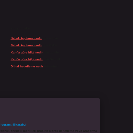
Son yorumlar
Bebek Agulama nedir
için
admin
Bebek Agulama nedir
için
Öykü
Kant’a göre bilgi nedir
için
admin
Kant’a göre bilgi nedir
için
Şengül
Dijital hedefleme nedir
için
admin
elegram: @karabul
denle, sitedeki içerikleri proaktif olarak denetleme veya araştırma