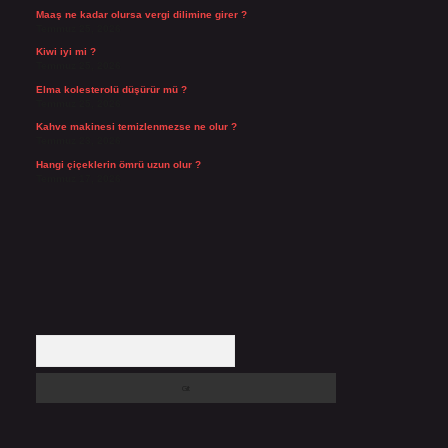
Maaş ne kadar olursa vergi dilimine girer ?
Temmuz 25, 2026
Kiwi iyi mi ?
Temmuz 25, 2026
Elma kolesterolü düşürür mü ?
Temmuz 25, 2026
Kahve makinesi temizlenmezse ne olur ?
Temmuz 23, 2026
Hangi çiçeklerin ömrü uzun olur ?
Temmuz 17, 2026
Arama