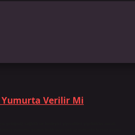
Yumurta Verilir Mi
yediğiniz sağlıklı ve besleyici yiyecekleri yiyebilirler ancak
aşlanmış yumurta, pişmiş balık veya çok az miktarda tuzsuz peynir