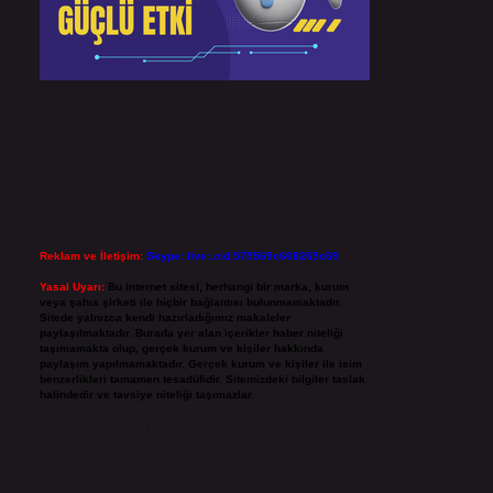
Reklam ve İletişim:
Skype: live:.cid.575569c608265c69
Yasal Uyarı:
Bu internet sitesi, herhangi bir marka, kurum
veya şahıs şirketi ile hiçbir bağlantısı bulunmamaktadır.
Sitede yalnızca kendi hazırladığımız makaleler
paylaşılmaktadır. Burada yer alan içerikler haber niteliği
taşımamakta olup, gerçek kurum ve kişiler hakkında
paylaşım yapılmamaktadır. Gerçek kurum ve kişiler ile isim
benzerlikleri tamamen tesadüfidir. Sitemizdeki bilgiler taslak
halindedir ve tavsiye niteliği taşımazlar.
Sitemiz, 5651 Sayılı Kanun gereğince Bilgi Teknolojileri ve
İletişim Kurumu (BTK) tarafından onaylanmış bir Yer
Sağlayıcı olarak hizmet vermektedir. Bu nedenle, sitedeki
içerikleri proaktif olarak denetleme veya araştırma
yükümlülüğümüz bulunmamaktadır. Ancak, üyelerimiz