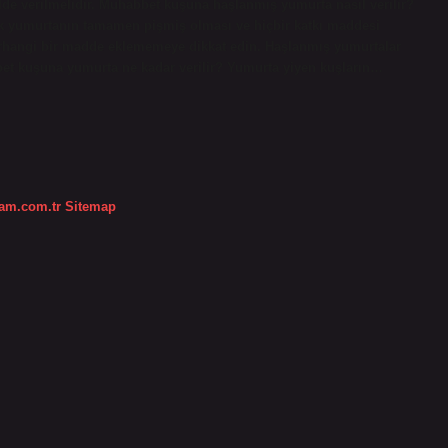
kilde verilmelidir. Muhabbet kuşuna haşlanmış yumurta nasıl verilir?
cak yumurtanın tamamen pişmiş olması ve hiçbir katkı maddesi
erhangi bir madde eklememeye dikkat edin. Haşlanmış yumurtalar
bbet kuşuna yumurta ne kadar verilir? Yumurta yiyen kuşların…
dam.com.tr
Sitemap