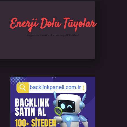
Enerji Dolu Tüyolar
Hayatına hareket katan neşeli fikirler!
Sidebar
https://ilbet.online/
famecasino giriş
grandoperab