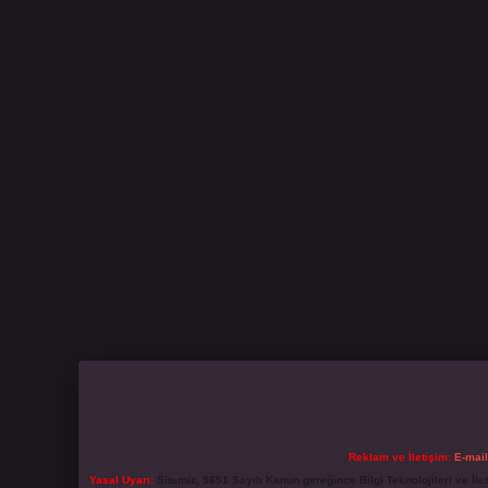
Reklam ve İletişim:
E-mai
Yasal Uyarı:
Sitemiz, 5651 Sayılı Kanun gereğince Bilgi Teknolojileri ve İl