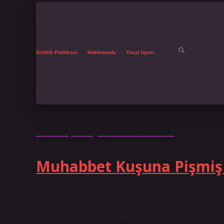
Gizlilik Politikası
Hakkımızda
Yasal Uyarı
Etiket:
Kuşlar hangi kokudan rahatsız olur
Muhabbet Kuşuna Pişmiş 
Tarih: Ocak 12, 2025
Muhabbet kuşu pişmiş yumurta yer mi? Muhabbet kuşları sizin 
miktar çok az olmalıdır. Kuşlar ara sıra yağsız pişmiş et, h