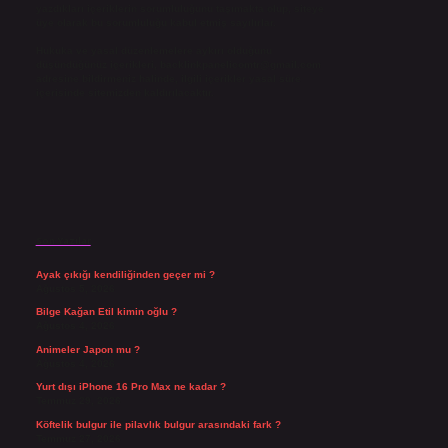
yazdıkları içeriklerin sorumluluğunu taşımakta olup, siteye
üye olarak bu sorumluluğu kabul etmiş sayılırlar.
Hukuka ve yasal düzenlemelere aykırı olduğunu
düşündüğünüz içerikleri,
backlinkpanelicomtr@gmail.com
adresine bildirmeniz halinde, ilgili içerikler yasal süre
içerisinde sitemizden kaldırılacaktır.
Son Yazılar
Ayak çıkığı kendiliğinden geçer mi ?
Ağustos 5, 2026
Bilge Kağan Etil kimin oğlu ?
Ağustos 4, 2026
Animeler Japon mu ?
Ağustos 4, 2026
Yurt dışı iPhone 16 Pro Max ne kadar ?
Temmuz 29, 2026
Köftelik bulgur ile pilavlık bulgur arasındaki fark ?
Temmuz 27, 2026