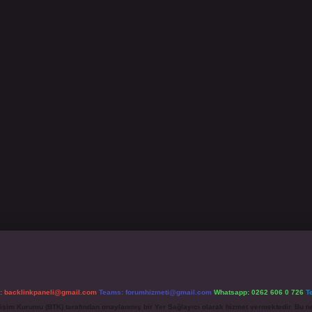
l:
backlinkpaneli@gmail.com
Teams:
forumhizmeti@gmail.com
Whatsapp: 0262 606 0 726
T
etişim Kurumu (BTK) tarafından onaylanmış bir Yer Sağlayıcı olarak hizmet vermektedir. Bu ne