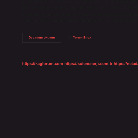
yiyebilirler. Bu besinler çok az miktarda ve kontrollü bir şe
Evet, haşlanmış yumurta yiyebileceğiniz bir yiyecektir. An
eklenmemiş olması önemlidir. Tuz, baharat veya yağ gibi h
küçük parçalar halinde servis edildiğinde en iyisidir. Muha
Muhabbet
Devamını okuyun
Yorum Bırak
Kuşuna
Pişmiş
Yumurta
Verilir
Mi
https://kagforum.com
https://solenenerji.com.tr
https://neta