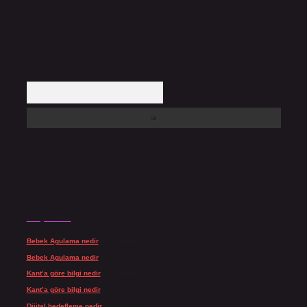
Arama
Son yorumlar
Bebek Agulama nedir
için
admin
Bebek Agulama nedir
için
Öykü
Kant’a göre bilgi nedir
için
admin
Kant’a göre bilgi nedir
için
Şengül
Dijital hedefleme nedir
için
admin