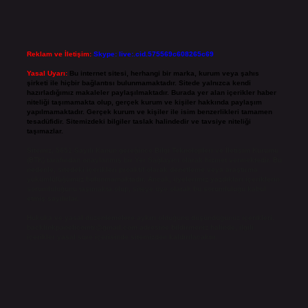
Reklam ve İletişim:
Skype: live:.cid.575569c608265c69
Yasal Uyarı:
Bu internet sitesi, herhangi bir marka, kurum veya şahıs
şirketi ile hiçbir bağlantısı bulunmamaktadır. Sitede yalnızca kendi
hazırladığımız makaleler paylaşılmaktadır. Burada yer alan içerikler haber
niteliği taşımamakta olup, gerçek kurum ve kişiler hakkında paylaşım
yapılmamaktadır. Gerçek kurum ve kişiler ile isim benzerlikleri tamamen
tesadüfidir. Sitemizdeki bilgiler taslak halindedir ve tavsiye niteliği
taşımazlar.
Sitemiz, 5651 Sayılı Kanun gereğince Bilgi Teknolojileri ve İletişim Kurumu
(BTK) tarafından onaylanmış bir Yer Sağlayıcı olarak hizmet vermektedir. Bu
nedenle, sitedeki içerikleri proaktif olarak denetleme veya araştırma
yükümlülüğümüz bulunmamaktadır. Ancak, üyelerimiz yazdıkları içeriklerin
sorumluluğunu taşımakta olup, siteye üye olarak bu sorumluluğu kabul
etmiş sayılırlar.
Hukuka ve yasal düzenlemelere aykırı olduğunu düşündüğünüz içerikleri,
backlinkpanelicomtr@gmail.com
adresine bildirmeniz halinde, ilgili
içerikler yasal süre içerisinde sitemizden kaldırılacaktır.