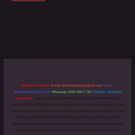
no giriş
grandoperabet
www.betexper.xyz/
Reklam ve İletişim:
E-mail:
backlinkpaneli@gmail.com
Teams:
forumhizmeti@gmail.com
Whatsapp: 0262 606 0 726
Telegram: @karabul
Yasal Uyarı:
Sitemiz, 5651 Sayılı Kanun gereğince Bilgi Teknolojileri ve
İletişim Kurumu (BTK) tarafından onaylanmış bir Yer Sağlayıcı olarak hizmet
vermektedir. Bu nedenle, sitedeki içerikleri proaktif olarak denetleme veya
araştırma yükümlülüğümüz bulunmamaktadır. Ancak, üyelerimiz yazdıkları
içeriklerin sorumluluğunu taşımakta olup, siteye üye olarak bu sorumluluğu
kabul etmiş sayılırlar. Bu internet sitesi, herhangi bir marka, kurum veya