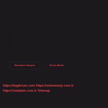
yerine kullanılan ben, sen, o, biz, siz, onlar vb.
kelimelerdir: Bunu yalnızca ben yapabilirim. Almanca
zamirler nelerdir? Kişisel zamirlerin çekimi bir örnek
kullanılarak incelenebilir: Nominatif (özne durumu): ich
(benim) du (sen) er (o, eril) sie (o, dişil) … Akuzatif (nesne
durumu): mich (benim) dich (sen) ihn (onun, eril) sie (onun,
dişil) … Datif (dolaylı cümle): mir (bana) dir (sana) ihm
(onun, eril) ihr (onun, dişil). )31 Temmuz 2024 Almancada
kaç zamir var? Almanca zamirler; kişisel, sahiplik, soru,
izafi, işaret ve belirsiz olmak üzere 6 gruba ayrılır. Er sie es
neye göre? Cümlede he,…
Almanca
Devamını okuyun
Yorum Bırak
Kişi
Zamirleri
Nelerdir
https://kagforum.com
https://solenenerji.com.tr
https://netadam.com.tr
Sitemap