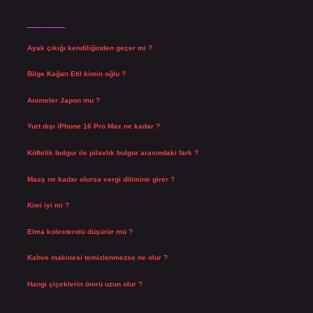
Son Yazılar
Ayak çıkığı kendiliğinden geçer mi ?
Ağustos 5, 2026
Bilge Kağan Etil kimin oğlu ?
Ağustos 4, 2026
Animeler Japon mu ?
Ağustos 4, 2026
Yurt dışı iPhone 16 Pro Max ne kadar ?
Temmuz 29, 2026
Köftelik bulgur ile pilavlık bulgur arasındaki fark ?
Temmuz 27, 2026
Maaş ne kadar olursa vergi dilimine girer ?
Temmuz 25, 2026
Kiwi iyi mi ?
Temmuz 25, 2026
Elma kolesterolü düşürür mü ?
Temmuz 25, 2026
Kahve makinesi temizlenmezse ne olur ?
Temmuz 23, 2026
Hangi çiçeklerin ömrü uzun olur ?
Temmuz 17, 2026