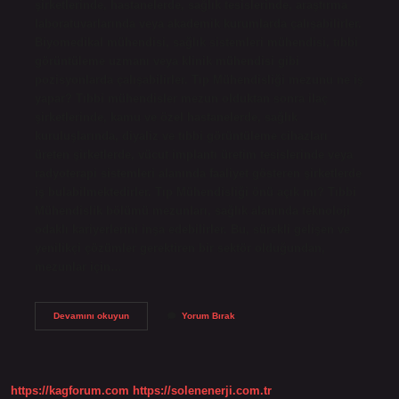
şirketlerinde, hastanelerde, sağlık tesislerinde, araştırma
laboratuvarlarında veya akademik kurumlarda çalışabilirler.
Biyomedikal mühendisi, sağlık sistemleri mühendisi, tıbbi
görüntüleme uzmanı veya klinik mühendisi gibi
pozisyonlarda çalışabilirler. Tıp Mühendisliği mezunu ne iş
yapar? Tıbbi mühendisler mezun olduktan sonra ilaç
şirketlerinde, kamu ve özel hastanelerde, sağlık
kuruluşlarında, diyaliz ve tıbbi görüntüleme cihazları
üreten şirketlerde, vücut implantı üretim tesislerinde veya
radyoterapi sistemleri alanında faaliyet gösteren şirketlerde
iş bulabilmektedirler. Tıp Mühendisliği önü açık mı? Tıbbi
Mühendislik bölümü mezunları, sağlık alanında teknoloji
odaklı kariyerlerini inşa edebilirler. Bu, sürekli gelişen ve
yenilikçi çözümler gerektiren bir sektör olduğundan,
mezunlar için…
Tıp
Devamını okuyun
Yorum Bırak
Mühendisliği
Ne
Kadar
Maaş
Alır
https://kagforum.com
https://solenenerji.com.tr