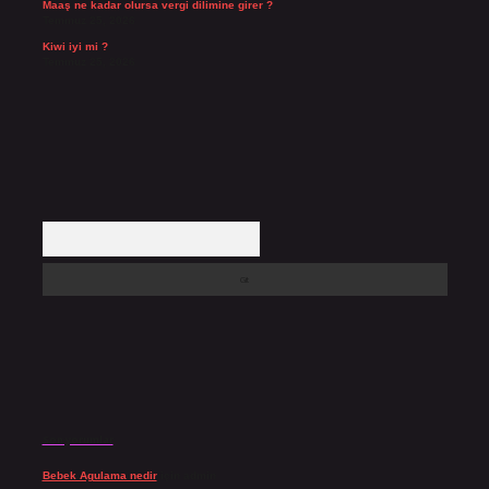
Maaş ne kadar olursa vergi dilimine girer ?
Temmuz 25, 2026
Kiwi iyi mi ?
Temmuz 25, 2026
Arama
Son yorumlar
Bebek Agulama nedir
için
admin