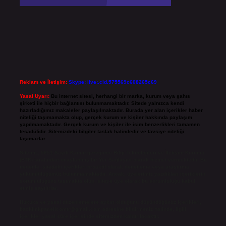
Reklam ve İletişim:
Skype: live:.cid.575569c608265c69
Yasal Uyarı:
Bu internet sitesi, herhangi bir marka, kurum veya şahıs
şirketi ile hiçbir bağlantısı bulunmamaktadır. Sitede yalnızca kendi
hazırladığımız makaleler paylaşılmaktadır. Burada yer alan içerikler haber
niteliği taşımamakta olup, gerçek kurum ve kişiler hakkında paylaşım
yapılmamaktadır. Gerçek kurum ve kişiler ile isim benzerlikleri tamamen
tesadüfidir. Sitemizdeki bilgiler taslak halindedir ve tavsiye niteliği
taşımazlar.
Sitemiz, 5651 Sayılı Kanun gereğince Bilgi Teknolojileri ve İletişim Kurumu
(BTK) tarafından onaylanmış bir Yer Sağlayıcı olarak hizmet vermektedir. Bu
nedenle, sitedeki içerikleri proaktif olarak denetleme veya araştırma
yükümlülüğümüz bulunmamaktadır. Ancak, üyelerimiz yazdıkları içeriklerin
sorumluluğunu taşımakta olup, siteye üye olarak bu sorumluluğu kabul
etmiş sayılırlar.
Hukuka ve yasal düzenlemelere aykırı olduğunu düşündüğünüz içerikleri,
backlinkpanelicomtr@gmail.com
adresine bildirmeniz halinde, ilgili
içerikler yasal süre içerisinde sitemizden kaldırılacaktır.