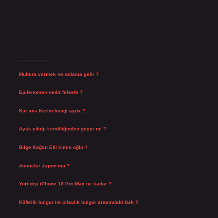
Son Yazılar
Muhtıra vermek ne anlama gelir ?
Ağustos 7, 2026
Epifenomen nedir felsefe ?
Ağustos 6, 2026
Kur’an-ı Kerim hangi ayda ?
Ağustos 6, 2026
Ayak çıkığı kendiliğinden geçer mi ?
Ağustos 5, 2026
Bilge Kağan Etil kimin oğlu ?
Ağustos 4, 2026
Animeler Japon mu ?
Ağustos 4, 2026
Yurt dışı iPhone 16 Pro Max ne kadar ?
Temmuz 29, 2026
Köftelik bulgur ile pilavlık bulgur arasındaki fark ?
Temmuz 27, 2026