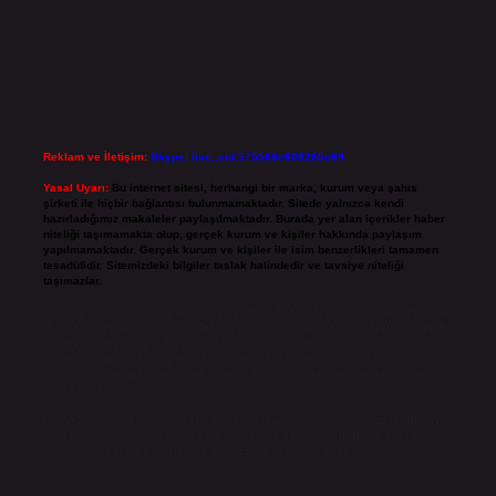
Reklam ve İletişim:
Skype: live:.cid.575569c608265c69
Yasal Uyarı:
Bu internet sitesi, herhangi bir marka, kurum veya şahıs
şirketi ile hiçbir bağlantısı bulunmamaktadır. Sitede yalnızca kendi
hazırladığımız makaleler paylaşılmaktadır. Burada yer alan içerikler haber
niteliği taşımamakta olup, gerçek kurum ve kişiler hakkında paylaşım
yapılmamaktadır. Gerçek kurum ve kişiler ile isim benzerlikleri tamamen
tesadüfidir. Sitemizdeki bilgiler taslak halindedir ve tavsiye niteliği
taşımazlar.
Sitemiz, 5651 Sayılı Kanun gereğince Bilgi Teknolojileri ve İletişim Kurumu
(BTK) tarafından onaylanmış bir Yer Sağlayıcı olarak hizmet vermektedir. Bu
nedenle, sitedeki içerikleri proaktif olarak denetleme veya araştırma
yükümlülüğümüz bulunmamaktadır. Ancak, üyelerimiz yazdıkları içeriklerin
sorumluluğunu taşımakta olup, siteye üye olarak bu sorumluluğu kabul
etmiş sayılırlar.
Hukuka ve yasal düzenlemelere aykırı olduğunu düşündüğünüz içerikleri,
backlinkpanelicomtr@gmail.com
adresine bildirmeniz halinde, ilgili
içerikler yasal süre içerisinde sitemizden kaldırılacaktır.