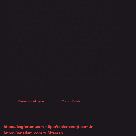
ve tuzu uygun bir kaseye koyun ve iyice karıştırın.
Haşlanmış bezelyeleri, doğranmış salatalığı, haşlanmış ve
suyu süzülmüş patatesleri ve havuçları ekleyin ve iyice
karıştırın. Hazır Amerikan salatamızı uygun bir servis
tabağına koyup istediğimiz gibi süsleyebiliriz. Amerikan
salatalı sosisli sandviç nedir? Sosisleri pişirdiğiniz
domates salçasıyla sandviç ekmeklerinizi ıslatın, ardından
Amerikan salatasını ekmeğin üzerine sürün, sosis ve
salatalığı ekmeklerin arasına yerleştirip servis edin.
Amerikan ve Rus salatası arasındaki fark nedir? Rus ve
Amerikan salatası arasındaki fark birçok insanı ilgilendiren
bir konudur. İkisi arasındaki fark, Amerikan salatasının
sadece sebzelerden oluşmasıdır. Rus salatası da sebzelerle
hazırlanır; ancak…
Amerikan
Devamını okuyun
Yorum Bırak
Salatası
Sosis
Var
Mı
https://kagforum.com
https://solenenerji.com.tr
https://netadam.com.tr
Sitemap