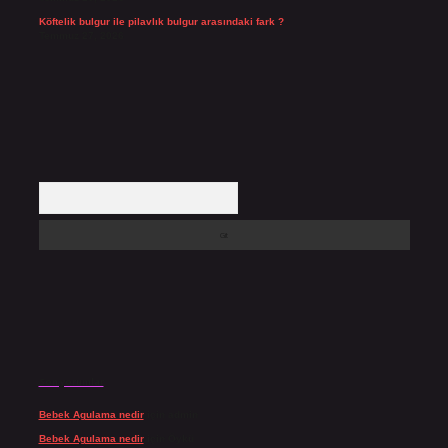
Köftelik bulgur ile pilavlık bulgur arasındaki fark ?
Temmuz 27, 2026
Arama
Son yorumlar
Bebek Agulama nedir
için
admin
Bebek Agulama nedir
için
Öykü