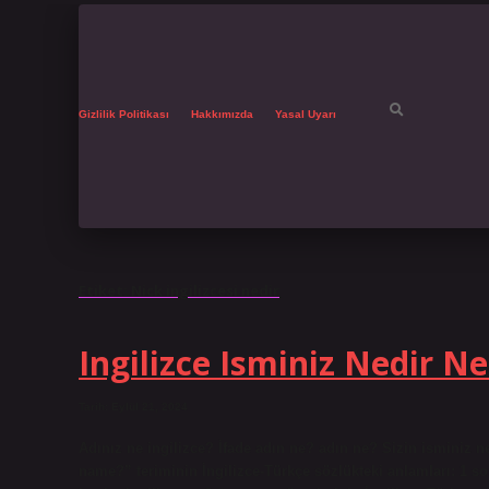
Gizlilik Politikası
Hakkımızda
Yasal Uyarı
Etiket:
Nick ingilizcesi nedir
Ingilizce Isminiz Nedir 
Tarih: Eylül 21, 2024
Adınız ne ingilizce? İfade adın ne? adın ne? Sizin isminiz n
name?” teriminin İngilizce-Türkçe sözlükteki anlamları: 1 s