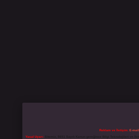
Reklam ve İletişim:
E-mai
Yasal Uyarı:
Sitemiz, 5651 Sayılı Kanun gereğince Bilgi Teknolojileri ve İl