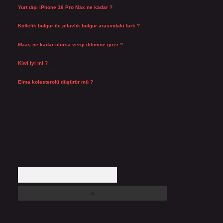
Yurt dışı iPhone 16 Pro Max ne kadar ?
Temmuz 29, 2026
Köftelik bulgur ile pilavlık bulgur arasındaki fark ?
Temmuz 27, 2026
Maaş ne kadar olursa vergi dilimine girer ?
Temmuz 25, 2026
Kiwi iyi mi ?
Temmuz 25, 2026
Elma kolesterolü düşürür mü ?
Temmuz 25, 2026
Arama