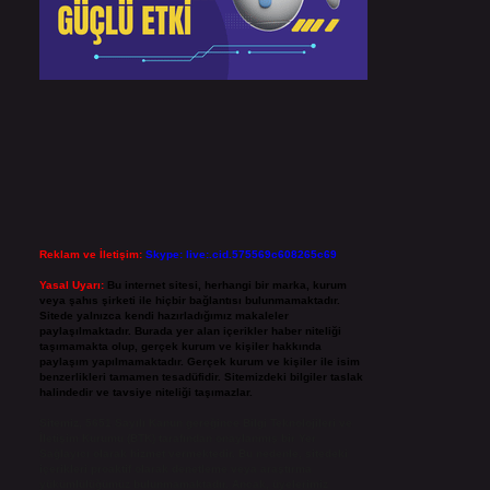
Reklam ve İletişim:
Skype: live:.cid.575569c608265c69
Yasal Uyarı:
Bu internet sitesi, herhangi bir marka, kurum
veya şahıs şirketi ile hiçbir bağlantısı bulunmamaktadır.
Sitede yalnızca kendi hazırladığımız makaleler
paylaşılmaktadır. Burada yer alan içerikler haber niteliği
taşımamakta olup, gerçek kurum ve kişiler hakkında
paylaşım yapılmamaktadır. Gerçek kurum ve kişiler ile isim
benzerlikleri tamamen tesadüfidir. Sitemizdeki bilgiler taslak
halindedir ve tavsiye niteliği taşımazlar.
Sitemiz, 5651 Sayılı Kanun gereğince Bilgi Teknolojileri ve
İletişim Kurumu (BTK) tarafından onaylanmış bir Yer
Sağlayıcı olarak hizmet vermektedir. Bu nedenle, sitedeki
içerikleri proaktif olarak denetleme veya araştırma
yükümlülüğümüz bulunmamaktadır. Ancak, üyelerimiz