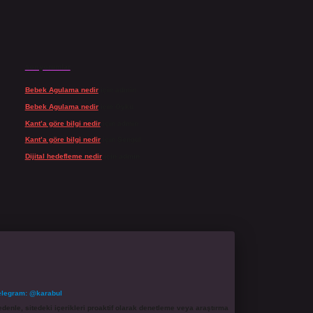
Son yorumlar
Bebek Agulama nedir
için
admin
Bebek Agulama nedir
için
Öykü
Kant’a göre bilgi nedir
için
admin
Kant’a göre bilgi nedir
için
Şengül
Dijital hedefleme nedir
için
admin
elegram: @karabul
denle, sitedeki içerikleri proaktif olarak denetleme veya araştırma