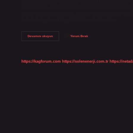
ismim ingilizce ne? “my name” teriminin İngilizce-Türkçe s
ne? Daha fazla kelime bulun! Adınız ne?, Adınız ne? Know 
is your name nasıl söylenir? adın ne? ifadesi adın ne? Wha
terimlerle İngilizce-Türkçe Sözlükte anlamları: 11…
Ingilizce
Devamını okuyun
Yorum Bırak
Isminiz
Nedir
Ne
Demek
https://kagforum.com
https://solenenerji.com.tr
https://neta