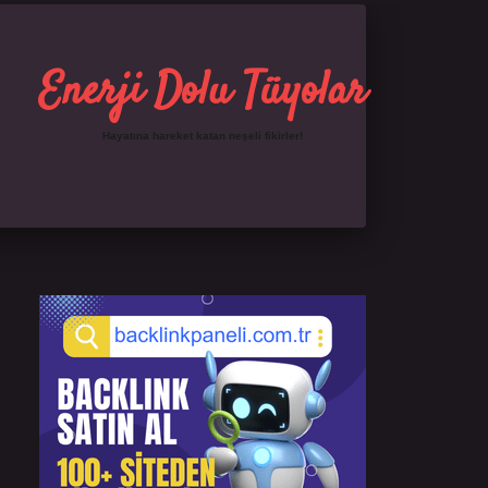
Enerji Dolu Tüyolar
Hayatına hareket katan neşeli fikirler!
Sidebar
tps://ilbet.online/
famecasino giriş
grandoperabet
www.betexper.xyz/