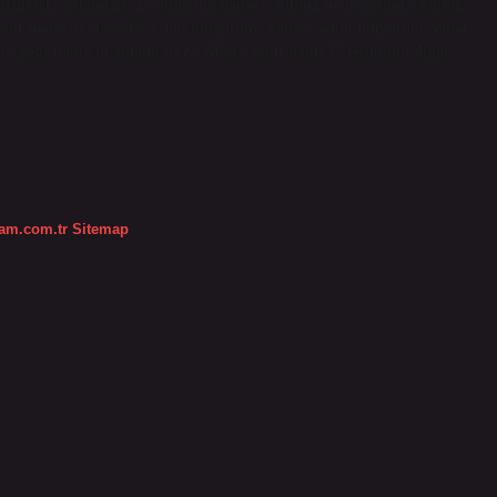
özlükteki anlamları: 1 sonuç my name i. Adınız ne meaning? Adınız
your name ne demek? Adını biliyorum. Aynen, adını biliyorum. What
t is your name in anlamı ne? “What’s your name?” teriminin diğer
dam.com.tr
Sitemap