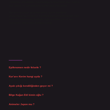
yazdıkları içeriklerin sorumluluğunu taşımakta olup, siteye
üye olarak bu sorumluluğu kabul etmiş sayılırlar.
Hukuka ve yasal düzenlemelere aykırı olduğunu
düşündüğünüz içerikleri,
backlinkpanelicomtr@gmail.com
adresine bildirmeniz halinde, ilgili içerikler yasal süre
içerisinde sitemizden kaldırılacaktır.
Son Yazılar
Epifenomen nedir felsefe ?
Ağustos 6, 2026
Kur’an-ı Kerim hangi ayda ?
Ağustos 6, 2026
Ayak çıkığı kendiliğinden geçer mi ?
Ağustos 5, 2026
Bilge Kağan Etil kimin oğlu ?
Ağustos 4, 2026
Animeler Japon mu ?
Ağustos 4, 2026