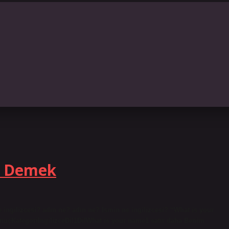
ht
Ne Demek
e ingilizcesi? adın ne? adın ne? İsmin ne ingilizcesi? “What is your
onuçKategoriİngilizceDil1DilWhat is your name1 satır daha Benim