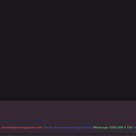
l:
backlinkpaneli@gmail.com
Teams:
forumhizmeti@gmail.com
Whatsapp: 0262 606 0 726
T
etişim Kurumu (BTK) tarafından onaylanmış bir Yer Sağlayıcı olarak hizmet vermektedir. Bu ne