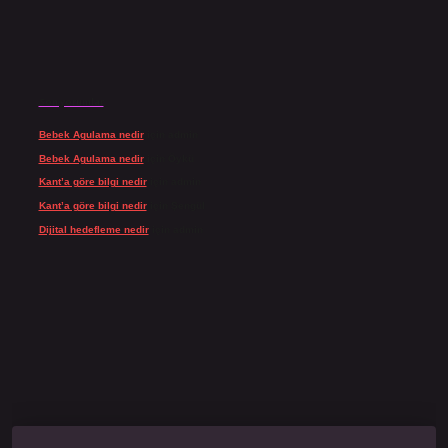
Son yorumlar
Bebek Agulama nedir
için
admin
Bebek Agulama nedir
için
Öykü
Kant’a göre bilgi nedir
için
admin
Kant’a göre bilgi nedir
için
Şengül
Dijital hedefleme nedir
için
admin
o giriş
grandoperabet
www.betexper.xyz/