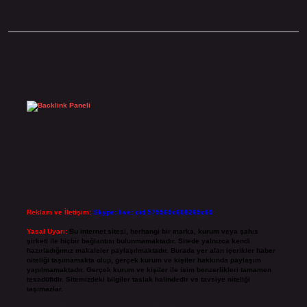
Sidebar
Reklam ve İletişim:
Skype: live:.cid.575569c608265c69
Yasal Uyarı:
Bu internet sitesi, herhangi bir marka, kurum veya şahıs
şirketi ile hiçbir bağlantısı bulunmamaktadır. Sitede yalnızca kendi
hazırladığımız makaleler paylaşılmaktadır. Burada yer alan içerikler haber
niteliği taşımamakta olup, gerçek kurum ve kişiler hakkında paylaşım
yapılmamaktadır. Gerçek kurum ve kişiler ile isim benzerlikleri tamamen
tesadüfidir. Sitemizdeki bilgiler taslak halindedir ve tavsiye niteliği
taşımazlar.