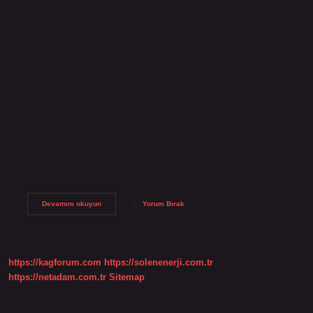
komik, akıllıca veya düşündürücü bir anlamı ifade eder.
Mizah ifadeleri, komik veya akıllıca ifadeleri içerir ve
genellikle dinleyiciyi veya okuyucuyu güldürmek veya
düşündürmek için dikkatlice kullanılır. Nuktedan olma ne
demek? Fıkralar sadece şiir olarak yazılmamıştır. Nasreddin
Hoca fıkraları gibi Doğu edebiyatından da birçok nesir
fıkrası örneği vardır. Nukte, Arapçada ince, zarif ve komik
kelimeler anlamına gelir. Fıkra, şaka ve şaka terimleriyle
ilişkilidir, ancak aynı şeyi ifade etmezler. Nüktedan hangi
dil konuşulur? esprili – Nişanyan Sözlük. Farsça nuktadān
نکته دان “esprili, esprili” kelimesinden bir alıntıdır. Bu
kelime Arapça nukta(t) نكتة ve Farsça dānistan,…
Nüktedan
Devamını okuyun
Yorum Bırak
Ne
Anlama
Gelir
https://kagforum.com
https://solenenerji.com.tr
https://netadam.com.tr
Sitemap