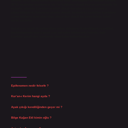
Sitemiz, 5651 Sayılı Kanun gereğince Bilgi Teknolojileri ve İletişim Kurumu
(BTK) tarafından onaylanmış bir Yer Sağlayıcı olarak hizmet vermektedir. Bu
nedenle, sitedeki içerikleri proaktif olarak denetleme veya araştırma
yükümlülüğümüz bulunmamaktadır. Ancak, üyelerimiz yazdıkları içeriklerin
sorumluluğunu taşımakta olup, siteye üye olarak bu sorumluluğu kabul
etmiş sayılırlar.
Hukuka ve yasal düzenlemelere aykırı olduğunu düşündüğünüz içerikleri,
backlinkpanelicomtr@gmail.com
adresine bildirmeniz halinde, ilgili
içerikler yasal süre içerisinde sitemizden kaldırılacaktır.
Son Yazılar
Epifenomen nedir felsefe ?
Ağustos 6, 2026
Kur’an-ı Kerim hangi ayda ?
Ağustos 6, 2026
Ayak çıkığı kendiliğinden geçer mi ?
Ağustos 5, 2026
Bilge Kağan Etil kimin oğlu ?
Ağustos 4, 2026