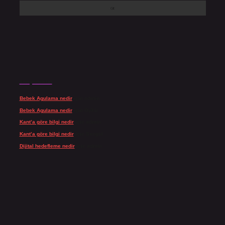
Son yorumlar
Bebek Agulama nedir
için
admin
Bebek Agulama nedir
için
Öykü
Kant’a göre bilgi nedir
için
admin
Kant’a göre bilgi nedir
için
Şengül
Dijital hedefleme nedir
için
admin