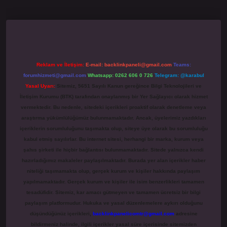
no giriş
grandoperabet
www.betexper.xyz/
Reklam ve İletişim:
E-mail:
backlinkpaneli@gmail.com
Teams:
forumhizmeti@gmail.com
Whatsapp: 0262 606 0 726
Telegram: @karabul
Yasal Uyarı:
Sitemiz, 5651 Sayılı Kanun gereğince Bilgi Teknolojileri ve
İletişim Kurumu (BTK) tarafından onaylanmış bir Yer Sağlayıcı olarak hizmet
vermektedir. Bu nedenle, sitedeki içerikleri proaktif olarak denetleme veya
araştırma yükümlülüğümüz bulunmamaktadır. Ancak, üyelerimiz yazdıkları
içeriklerin sorumluluğunu taşımakta olup, siteye üye olarak bu sorumluluğu
kabul etmiş sayılırlar. Bu internet sitesi, herhangi bir marka, kurum veya
şahıs şirketi ile hiçbir bağlantısı bulunmamaktadır. Sitede yalnızca kendi
hazırladığımız makaleler paylaşılmaktadır. Burada yer alan içerikler haber
niteliği taşımamakta olup, gerçek kurum ve kişiler hakkında paylaşım
yapılmamaktadır. Gerçek kurum ve kişiler ile isim benzerlikleri tamamen
tesadüfidir. Sitemiz, kar amacı gütmeyen ve tamamen ücretsiz bir bilgi
paylaşım platformudur. Hukuka ve yasal düzenlemelere aykırı olduğunu
düşündüğünüz içerikleri,
backlinkpanelicomtr@gmail.com
adresine
bildirmeniz halinde, ilgili içerikler yasal süre içerisinde sitemizden