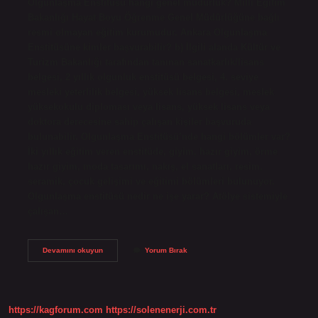
Olgunlaşma Enstitüsü hangi genel müdürlük? Milli Eğitim
Bakanlığı Hayat Boyu Öğrenme Genel Müdürlüğüne bağlı
resmi olmayan eğitim kurumudur. Ankara Olgunlaşma
Enstitüsüne kimler başvurabilir? b) İlgili alanda Kültür ve
Turizm Bakanlığı tarafından tanınan sanatkarlık/lisans
belgesi, 2 yıllık olgunluk enstitüsü belgesi, 4. seviye
mesleki yeterlilik belgesi, yüksek lisans belgesi, meslek
yüksekokulu diploması veya lisans, yüksek lisans veya
doktora derecesine sahip çalışan kişiler başvuruda
bulunabilir. Olgunlaşma Enstitüsü’nde hangi bölümler var?
İki yıllık eğitim veren enstitüde, giyim, hazır giyim, örme
hazır giyim, moda tasarımı, nakış, el sanatları, resim,
seramik, çocuk gelişimi ve eğitimi bölümleri bulunuyor.
Olgunlaşma enstitüsü nedir ne işe yarar? Atölye sistemiyle
çalışan…
Ankara
Devamını okuyun
Yorum Bırak
Olgunlaşma
Enstitüsü
Müdürü
Kimdir
https://kagforum.com
https://solenenerji.com.tr