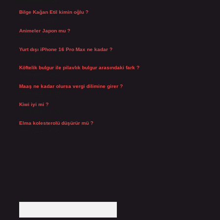
Ağustos 5, 2026
Bilge Kağan Etil kimin oğlu ?
Ağustos 4, 2026
Animeler Japon mu ?
Ağustos 4, 2026
Yurt dışı iPhone 16 Pro Max ne kadar ?
Temmuz 29, 2026
Köftelik bulgur ile pilavlık bulgur arasındaki fark ?
Temmuz 27, 2026
Maaş ne kadar olursa vergi dilimine girer ?
Temmuz 25, 2026
Kiwi iyi mi ?
Temmuz 25, 2026
Elma kolesterolü düşürür mü ?
Temmuz 25, 2026
Arama