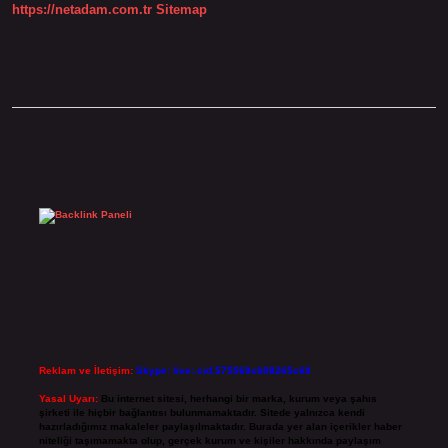
https://netadam.com.tr
Sitemap
Sidebar
Reklam ve İletişim:
Skype: live:.cid.575569c608265c69
Yasal Uyarı:
Bu internet sitesi, herhangi bir marka, kurum veya şahıs
şirketi ile hiçbir bağlantısı bulunmamaktadır. Sitede yalnızca kendi
hazırladığımız makaleler paylaşılmaktadır. Burada yer alan içerikler haber
niteliği taşımamakta olup, gerçek kurum ve kişiler hakkında paylaşım