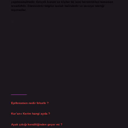
yapılmamaktadır. Gerçek kurum ve kişiler ile isim benzerlikleri tamamen
tesadüfidir. Sitemizdeki bilgiler taslak halindedir ve tavsiye niteliği
taşımazlar.
Sitemiz, 5651 Sayılı Kanun gereğince Bilgi Teknolojileri ve İletişim Kurumu
(BTK) tarafından onaylanmış bir Yer Sağlayıcı olarak hizmet vermektedir. Bu
nedenle, sitedeki içerikleri proaktif olarak denetleme veya araştırma
yükümlülüğümüz bulunmamaktadır. Ancak, üyelerimiz yazdıkları içeriklerin
sorumluluğunu taşımakta olup, siteye üye olarak bu sorumluluğu kabul
etmiş sayılırlar.
Hukuka ve yasal düzenlemelere aykırı olduğunu düşündüğünüz içerikleri,
backlinkpanelicomtr@gmail.com
adresine bildirmeniz halinde, ilgili
içerikler yasal süre içerisinde sitemizden kaldırılacaktır.
Son Yazılar
Epifenomen nedir felsefe ?
Ağustos 6, 2026
Kur’an-ı Kerim hangi ayda ?
Ağustos 6, 2026
Ayak çıkığı kendiliğinden geçer mi ?