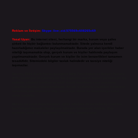
Reklam ve İletişim:
Skype: live:.cid.575569c608265c69
Yasal Uyarı:
Bu internet sitesi, herhangi bir marka, kurum veya şahıs
şirketi ile hiçbir bağlantısı bulunmamaktadır. Sitede yalnızca kendi
hazırladığımız makaleler paylaşılmaktadır. Burada yer alan içerikler haber
niteliği taşımamakta olup, gerçek kurum ve kişiler hakkında paylaşım
yapılmamaktadır. Gerçek kurum ve kişiler ile isim benzerlikleri tamamen
tesadüfidir. Sitemizdeki bilgiler taslak halindedir ve tavsiye niteliği
taşımazlar.
Sitemiz, 5651 Sayılı Kanun gereğince Bilgi Teknolojileri ve İletişim Kurumu
(BTK) tarafından onaylanmış bir Yer Sağlayıcı olarak hizmet vermektedir. Bu
nedenle, sitedeki içerikleri proaktif olarak denetleme veya araştırma
yükümlülüğümüz bulunmamaktadır. Ancak, üyelerimiz yazdıkları içeriklerin
sorumluluğunu taşımakta olup, siteye üye olarak bu sorumluluğu kabul
etmiş sayılırlar.
Hukuka ve yasal düzenlemelere aykırı olduğunu düşündüğünüz içerikleri,
backlinkpanelicomtr@gmail.com
adresine bildirmeniz halinde, ilgili
içerikler yasal süre içerisinde sitemizden kaldırılacaktır.