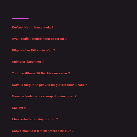
Son Yazılar
Kur’an-ı Kerim hangi ayda ?
Ağustos 6, 2026
Ayak çıkığı kendiliğinden geçer mi ?
Ağustos 5, 2026
Bilge Kağan Etil kimin oğlu ?
Ağustos 4, 2026
Animeler Japon mu ?
Ağustos 4, 2026
Yurt dışı iPhone 16 Pro Max ne kadar ?
Temmuz 29, 2026
Köftelik bulgur ile pilavlık bulgur arasındaki fark ?
Temmuz 27, 2026
Maaş ne kadar olursa vergi dilimine girer ?
Temmuz 25, 2026
Kiwi iyi mi ?
Temmuz 25, 2026
Elma kolesterolü düşürür mü ?
Temmuz 25, 2026
Kahve makinesi temizlenmezse ne olur ?
Temmuz 23, 2026