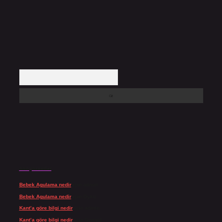
Arama
Son yorumlar
Bebek Agulama nedir
için
admin
Bebek Agulama nedir
için
Öykü
Kant’a göre bilgi nedir
için
admin
Kant’a göre bilgi nedir
için
Şengül