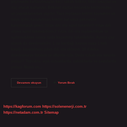
pişirmede kullanılmayan keçi sakalı bitkisi, tıbbi amaçlar ve
ilaç olarak kullanılır. Bitkisel ilaçlar öncelikle köklerinden
ve yapraklarından yapılır. Taze toplanan kökler kaynatılır ve
suyu içilir, kurutulmuş kökler bal veya pekmezle
karıştırılarak yenir. Yılan dili otu nasıl tüketilir? Yılan dili
otunu nasıl tüketebilirim? Yılan dili otu toplandıktan ve
ayıklandıktan sonra suda kaynatılıp tüketilebilir. Ayrıca çay
olarak da demlenebilir. 1 su bardağı kaynar suya 1 tatlı
kaşığı kurutulmuş yılan dili otu ekleyin, 10 dakika
demlenmeye bırakın ve afiyetle için. Dede sakalı otu nerede
yetişir? Toprakta, açık ormanlarda, çalılıklarda ve çayırlarda
yetişir. Nemli ve…
Dede
Devamını okuyun
Yorum Bırak
Sakalı
Otu
Nasıl
Tüketilir
https://kagforum.com
https://solenenerji.com.tr
https://netadam.com.tr
Sitemap