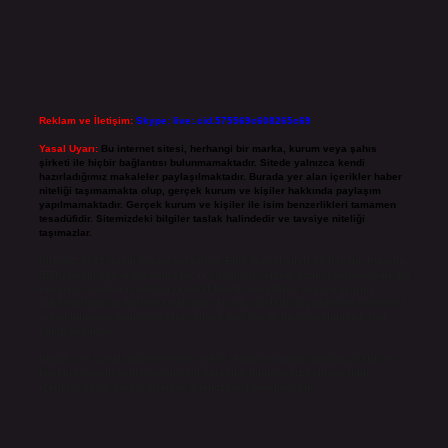
Reklam ve İletişim:
Skype: live:.cid.575569c608265c69
Yasal Uyarı:
Bu internet sitesi, herhangi bir marka, kurum veya şahıs
şirketi ile hiçbir bağlantısı bulunmamaktadır. Sitede yalnızca kendi
hazırladığımız makaleler paylaşılmaktadır. Burada yer alan içerikler haber
niteliği taşımamakta olup, gerçek kurum ve kişiler hakkında paylaşım
yapılmamaktadır. Gerçek kurum ve kişiler ile isim benzerlikleri tamamen
tesadüfidir. Sitemizdeki bilgiler taslak halindedir ve tavsiye niteliği
taşımazlar.
Sitemiz, 5651 Sayılı Kanun gereğince Bilgi Teknolojileri ve İletişim Kurumu
(BTK) tarafından onaylanmış bir Yer Sağlayıcı olarak hizmet vermektedir. Bu
nedenle, sitedeki içerikleri proaktif olarak denetleme veya araştırma
yükümlülüğümüz bulunmamaktadır. Ancak, üyelerimiz yazdıkları içeriklerin
sorumluluğunu taşımakta olup, siteye üye olarak bu sorumluluğu kabul
etmiş sayılırlar.
Hukuka ve yasal düzenlemelere aykırı olduğunu düşündüğünüz içerikleri,
backlinkpanelicomtr@gmail.com
adresine bildirmeniz halinde, ilgili
içerikler yasal süre içerisinde sitemizden kaldırılacaktır.