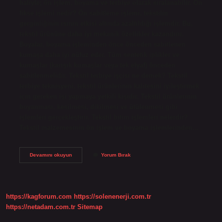
haliyle; ön işlem, boyama ve terbiye olarak sıralanabilir. Ön
fikse işlemi nedir? Ön sabitleme işlemi, tekstilin
gerginliğinin ısının etkisi altında azaltıldığı işlemdir. Bu,
tekstil ürününe daha iyi mekanik özellikler kazandırır.
Boyalar, boyama işleminden önce önceden sabitlenen
kumaşa daha iyi nüfuz eder. Tüm sentetik iplikler ve
kumaşlar (karışık kumaşlar veya tek elyaf) önceden
sabitlenmelidir. Tekstil terbiye işçisi ne demek? Tekstil
terbiye teknisyeni, tekstil ürünlerinin kalitesini iyileştirmek
için gereken işi yapmaya yetkili kişidir. Tekstil ürünlerinin
boyanması, kesilmesi, dikilmesi ve ütülenmesi gibi
işlemleri gerçekleştirir. Tekstil bitim işlemleri nelerdir?
Tekstil malzemesinin ön işlem ve boyama işlemlerinden…
Tekstil
Devamını okuyun
Yorum Bırak
Ön
Terbiye
Işlemleri
Nelerdir
https://kagforum.com
https://solenenerji.com.tr
https://netadam.com.tr
Sitemap