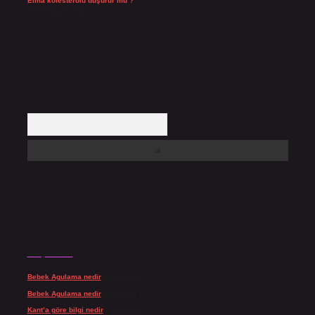
Elma kolesterolü düşürür mü ?
Temmuz 25, 2026
Arama
Son yorumlar
Bebek Agulama nedir
için
admin
Bebek Agulama nedir
için
Öykü
Kant’a göre bilgi nedir
için
admin