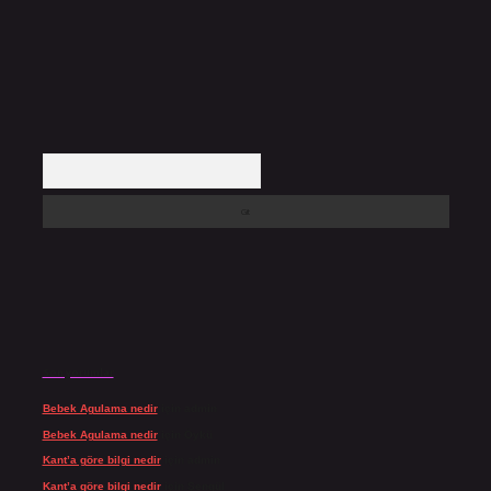
Arama
Son yorumlar
Bebek Agulama nedir
için
admin
Bebek Agulama nedir
için
Öykü
Kant’a göre bilgi nedir
için
admin
Kant’a göre bilgi nedir
için
Şengül