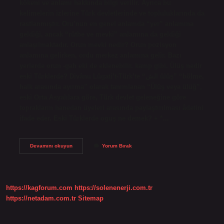
kökeni ve anlamı hakkında bilgi verilir. Ayrıca bu
kelimelerin izlerine Türk devletlerinde ve topluluklarında da
rastlanmıştır. Oru’nun en genel anlamda “yer” anlamına
geldiği, ancak “rütbe ve mevki” anlamına da geldiği
anlaşılmaktadır. Orun mevki nedir? Orun pozisyon
anlamına gelirken, ordu merkez anlamına gelir. Bazı
yerlerde orun -gah eki de eklenebilir. kamp gibi. Ülüş nedir
eski Türklerde? Divânu Lügati’t-Türk’te “الش ülüş” “bölme,
halk arasında ayırma” olarak tanımlanan “Ülüş veya ülüğ”,
eski Orta Asyalılara göre, Türk devlet geleneğine göre
toprakların hanedan üyeleri arasında paylaştırılması âdetini
ifade eder. Eski Türklerde oguş ne demek? + *…
Ilk
Devamını okuyun
Yorum Bırak
Türk
Devletlerinde
Orun
Ne
Demek
https://kagforum.com
https://solenenerji.com.tr
https://netadam.com.tr
Sitemap