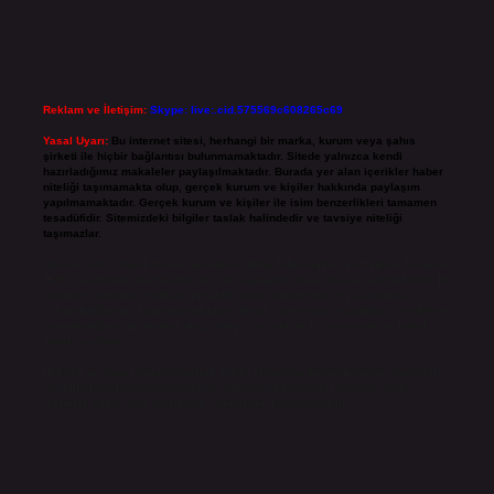
Reklam ve İletişim:
Skype: live:.cid.575569c608265c69
Yasal Uyarı:
Bu internet sitesi, herhangi bir marka, kurum veya şahıs
şirketi ile hiçbir bağlantısı bulunmamaktadır. Sitede yalnızca kendi
hazırladığımız makaleler paylaşılmaktadır. Burada yer alan içerikler haber
niteliği taşımamakta olup, gerçek kurum ve kişiler hakkında paylaşım
yapılmamaktadır. Gerçek kurum ve kişiler ile isim benzerlikleri tamamen
tesadüfidir. Sitemizdeki bilgiler taslak halindedir ve tavsiye niteliği
taşımazlar.
Sitemiz, 5651 Sayılı Kanun gereğince Bilgi Teknolojileri ve İletişim Kurumu
(BTK) tarafından onaylanmış bir Yer Sağlayıcı olarak hizmet vermektedir. Bu
nedenle, sitedeki içerikleri proaktif olarak denetleme veya araştırma
yükümlülüğümüz bulunmamaktadır. Ancak, üyelerimiz yazdıkları içeriklerin
sorumluluğunu taşımakta olup, siteye üye olarak bu sorumluluğu kabul
etmiş sayılırlar.
Hukuka ve yasal düzenlemelere aykırı olduğunu düşündüğünüz içerikleri,
backlinkpanelicomtr@gmail.com
adresine bildirmeniz halinde, ilgili
içerikler yasal süre içerisinde sitemizden kaldırılacaktır.