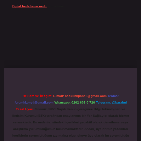
Dijital hedefleme nedir
için
admin
https://ilbet.online/
famecasino giriş
grandoperabet
www.betexper.xyz/
Reklam ve İletişim:
E-mail:
backlinkpaneli@gmail.com
Teams:
forumhizmeti@gmail.com
Whatsapp: 0262 606 0 726
Telegram: @karabul
Yasal Uyarı:
Sitemiz, 5651 Sayılı Kanun gereğince Bilgi Teknolojileri ve
İletişim Kurumu (BTK) tarafından onaylanmış bir Yer Sağlayıcı olarak hizmet
vermektedir. Bu nedenle, sitedeki içerikleri proaktif olarak denetleme veya
araştırma yükümlülüğümüz bulunmamaktadır. Ancak, üyelerimiz yazdıkları
içeriklerin sorumluluğunu taşımakta olup, siteye üye olarak bu sorumluluğu