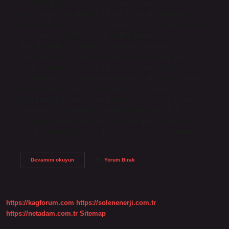
nasıl oldukları açısından inceleyen felsefe dalıdır. Ontoloji,
felsefenin ana disiplinlerinden biri olan metafiziğin bir alt
alanıdır. Felsefenin diğer disiplinleri arasında epistemoloji,
etik, mantık, estetik ve sosyopolitik felsefe bulunur.
Ansiklopediler – Tübitak – AnsiklopediTübitak –
Ansiklopedi › Ansiklopedi › Ontoloji… Ontolojik kavram
nedir? Aristoteles’e göre ontoloji, varlığın doğasının
(niteliğinin) bilimi veya varlığın temel doktrinidir. Ontoloji,
hangi varlık kategorilerinin daha temel olduğunu
belirlemekle ilgilenir ve bu kategorilerden hangilerinin var
olduğunu sorar.Ontoloji – WikipediaVikipedi › Wiki ›
OntolojiVikipedi › Wiki › Ontoloji Antropoloji nedir kısa ve
öz? Antropoloji, benzerliklerini ve farklılıklarını anlamak…
Ontolojik
Devamını okuyun
Yorum Bırak
Antropoloji
Nedir
https://kagforum.com
https://solenenerji.com.tr
https://netadam.com.tr
Sitemap