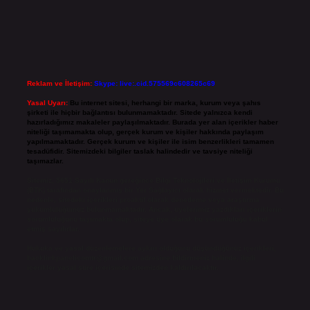
Reklam ve İletişim:
Skype: live:.cid.575569c608265c69
Yasal Uyarı:
Bu internet sitesi, herhangi bir marka, kurum veya şahıs
şirketi ile hiçbir bağlantısı bulunmamaktadır. Sitede yalnızca kendi
hazırladığımız makaleler paylaşılmaktadır. Burada yer alan içerikler haber
niteliği taşımamakta olup, gerçek kurum ve kişiler hakkında paylaşım
yapılmamaktadır. Gerçek kurum ve kişiler ile isim benzerlikleri tamamen
tesadüfidir. Sitemizdeki bilgiler taslak halindedir ve tavsiye niteliği
taşımazlar.
Sitemiz, 5651 Sayılı Kanun gereğince Bilgi Teknolojileri ve İletişim Kurumu
(BTK) tarafından onaylanmış bir Yer Sağlayıcı olarak hizmet vermektedir. Bu
nedenle, sitedeki içerikleri proaktif olarak denetleme veya araştırma
yükümlülüğümüz bulunmamaktadır. Ancak, üyelerimiz yazdıkları içeriklerin
sorumluluğunu taşımakta olup, siteye üye olarak bu sorumluluğu kabul
etmiş sayılırlar.
Hukuka ve yasal düzenlemelere aykırı olduğunu düşündüğünüz içerikleri,
backlinkpanelicomtr@gmail.com
adresine bildirmeniz halinde, ilgili
içerikler yasal süre içerisinde sitemizden kaldırılacaktır.