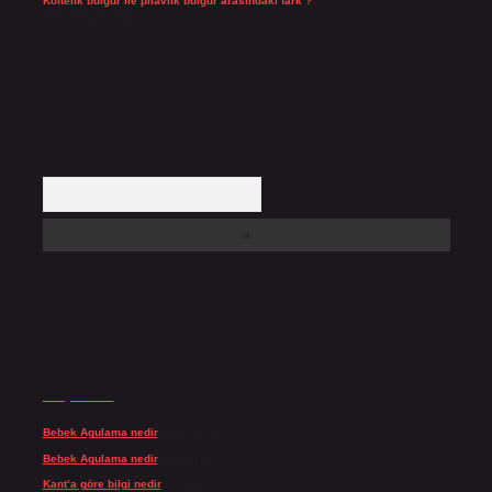
Köftelik bulgur ile pilavlık bulgur arasındaki fark ?
Temmuz 27, 2026
Arama
Son yorumlar
Bebek Agulama nedir
için
admin
Bebek Agulama nedir
için
Öykü
Kant’a göre bilgi nedir
için
admin