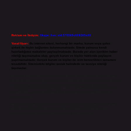
Reklam ve İletişim:
Skype: live:.cid.575569c608265c69
Yasal Uyarı:
Bu internet sitesi, herhangi bir marka, kurum veya şahıs
şirketi ile hiçbir bağlantısı bulunmamaktadır. Sitede yalnızca kendi
hazırladığımız makaleler paylaşılmaktadır. Burada yer alan içerikler haber
niteliği taşımamakta olup, gerçek kurum ve kişiler hakkında paylaşım
yapılmamaktadır. Gerçek kurum ve kişiler ile isim benzerlikleri tamamen
tesadüfidir. Sitemizdeki bilgiler taslak halindedir ve tavsiye niteliği
taşımazlar.
Sitemiz, 5651 Sayılı Kanun gereğince Bilgi Teknolojileri ve İletişim Kurumu
(BTK) tarafından onaylanmış bir Yer Sağlayıcı olarak hizmet vermektedir. Bu
nedenle, sitedeki içerikleri proaktif olarak denetleme veya araştırma
yükümlülüğümüz bulunmamaktadır. Ancak, üyelerimiz yazdıkları içeriklerin
sorumluluğunu taşımakta olup, siteye üye olarak bu sorumluluğu kabul
etmiş sayılırlar.
Hukuka ve yasal düzenlemelere aykırı olduğunu düşündüğünüz içerikleri,
backlinkpanelicomtr@gmail.com
adresine bildirmeniz halinde, ilgili
içerikler yasal süre içerisinde sitemizden kaldırılacaktır.