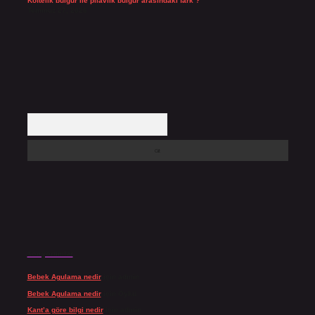
Köftelik bulgur ile pilavlık bulgur arasındaki fark ?
Temmuz 27, 2026
Arama
Son yorumlar
Bebek Agulama nedir
için
admin
Bebek Agulama nedir
için
Öykü
Kant’a göre bilgi nedir
için
admin