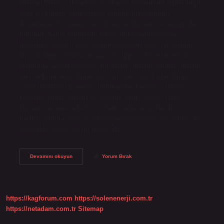
Orijinal Zippo çakmakları markanın logosunun bulunduğu
özel bir kutuda gelir. Ayrıca ürünün orijinalliğini
doğrulayan bir garanti sertifikası ve kullanım kılavuzu da
bulunur. Sahte ürünlerde bu tür dokümantasyonlar
genellikle eksiktir veya dokümantasyon kalitesiz olabilir.
Orjinal Zippo altında ne yazar? Zippo çakmaklarının alt
kısmında harfler bulunur. Bu harfler üretim tarihini, üretim
yeri kodunu veya Zippo özel serisini temsil eder. Zippo,
çakmaklarının tabanında bulunan bir kodlama sistemi
kullanır. Zippo serileri ne anlama gelir? Zippo serisi
kullanıcılar arasında birçok farklı anlama gelse de, bu
harfler aslında sadece çakmakların üretildiği ayı belirtir. Bu
çakmaklar Zippo yakıtı olarak da…
Zippo
Devamını okuyun
Yorum Bırak
Hangi
Ülkeye
Ait
https://kagforum.com
https://solenenerji.com.tr
https://netadam.com.tr
Sitemap