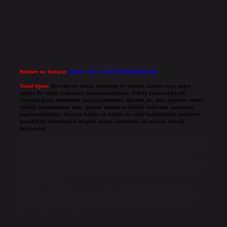
Reklam ve İletişim:
Skype: live:.cid.575569c608265c69
Yasal Uyarı:
Bu internet sitesi, herhangi bir marka, kurum veya şahıs
şirketi ile hiçbir bağlantısı bulunmamaktadır. Sitede yalnızca kendi
hazırladığımız makaleler paylaşılmaktadır. Burada yer alan içerikler haber
niteliği taşımamakta olup, gerçek kurum ve kişiler hakkında paylaşım
yapılmamaktadır. Gerçek kurum ve kişiler ile isim benzerlikleri tamamen
tesadüfidir. Sitemizdeki bilgiler taslak halindedir ve tavsiye niteliği
taşımazlar.
Sitemiz, 5651 Sayılı Kanun gereğince Bilgi Teknolojileri ve İletişim Kurumu
(BTK) tarafından onaylanmış bir Yer Sağlayıcı olarak hizmet vermektedir. Bu
nedenle, sitedeki içerikleri proaktif olarak denetleme veya araştırma
yükümlülüğümüz bulunmamaktadır. Ancak, üyelerimiz yazdıkları içeriklerin
sorumluluğunu taşımakta olup, siteye üye olarak bu sorumluluğu kabul
etmiş sayılırlar.
Hukuka ve yasal düzenlemelere aykırı olduğunu düşündüğünüz içerikleri,
backlinkpanelicomtr@gmail.com
adresine bildirmeniz halinde, ilgili
içerikler yasal süre içerisinde sitemizden kaldırılacaktır.