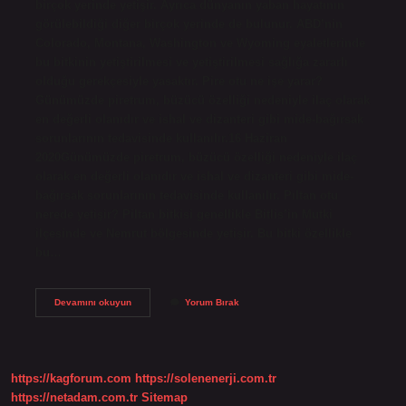
birçok yerinde yetişir. Ayrıca dünyanın yaban hayatının
görülebildiği diğer birçok yerinde de bulunur. ABD’nin
Colorado, Montana, Washington ve Wyoming eyaletlerinde
bu bitkinin yetiştirilmesi ve yetiştirilmesi sağlığa zararlı
olduğu gerekçesiyle yasaktır. Pire otu ne işe yarar?
Günümüzde piretrum, büzücü özelliği nedeniyle ilaç olarak
en değerli olanıdır ve ishal ve dizanteri gibi mide-bağırsak
sorunlarının tedavisinde kullanılır.16 Haziran
2020Günümüzde piretrum, büzücü özelliği nedeniyle ilaç
olarak en değerli olanıdır ve ishal ve dizanteri gibi mide-
bağırsak sorunlarının tedavisinde kullanılır. Pıltan otu
nerede yetişir? Piltan bitkisi genellikle Bitlis’in Mutki
ilçesinde ve Nemrut bölgesinde yetişir. Bu bitki özellikle
bu…
Pire
Devamını okuyun
Yorum Bırak
Otu
Nerede
Yetişir
https://kagforum.com
https://solenenerji.com.tr
https://netadam.com.tr
Sitemap