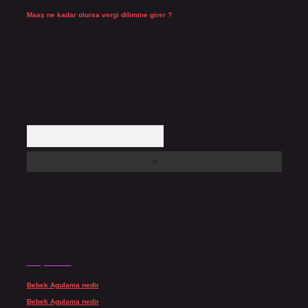
Maaş ne kadar olursa vergi dilimine girer ?
Temmuz 25, 2026
Arama
Son yorumlar
Bebek Agulama nedir
için
admin
Bebek Agulama nedir
için
Öykü