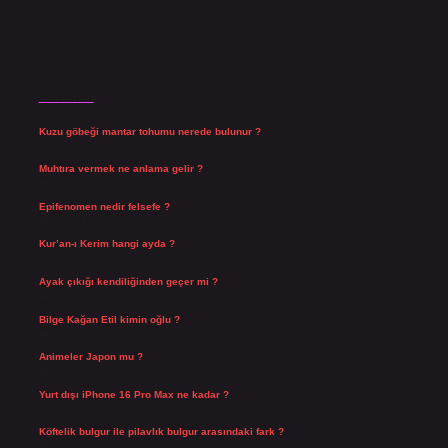
Son Yazılar
Kuzu göbeği mantar tohumu nerede bulunur ?
Ağustos 8, 2026
Muhtıra vermek ne anlama gelir ?
Ağustos 7, 2026
Epifenomen nedir felsefe ?
Ağustos 6, 2026
Kur’an-ı Kerim hangi ayda ?
Ağustos 6, 2026
Ayak çıkığı kendiliğinden geçer mi ?
Ağustos 5, 2026
Bilge Kağan Etil kimin oğlu ?
Ağustos 4, 2026
Animeler Japon mu ?
Ağustos 4, 2026
Yurt dışı iPhone 16 Pro Max ne kadar ?
Temmuz 29, 2026
Köftelik bulgur ile pilavlık bulgur arasındaki fark ?
Temmuz 27, 2026