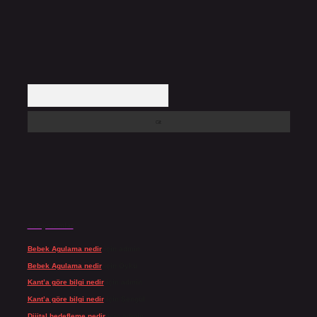
Arama
Son yorumlar
Bebek Agulama nedir
için
admin
Bebek Agulama nedir
için
Öykü
Kant’a göre bilgi nedir
için
admin
Kant’a göre bilgi nedir
için
Şengül
Dijital hedefleme nedir
için
admin