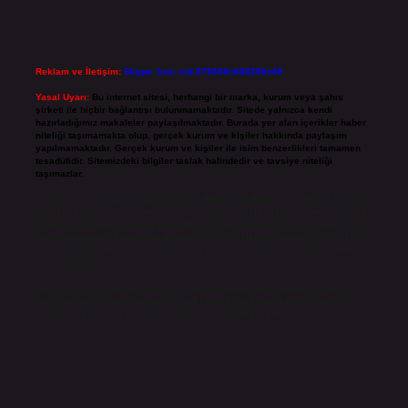
Reklam ve İletişim:
Skype: live:.cid.575569c608265c69
Yasal Uyarı:
Bu internet sitesi, herhangi bir marka, kurum veya şahıs
şirketi ile hiçbir bağlantısı bulunmamaktadır. Sitede yalnızca kendi
hazırladığımız makaleler paylaşılmaktadır. Burada yer alan içerikler haber
niteliği taşımamakta olup, gerçek kurum ve kişiler hakkında paylaşım
yapılmamaktadır. Gerçek kurum ve kişiler ile isim benzerlikleri tamamen
tesadüfidir. Sitemizdeki bilgiler taslak halindedir ve tavsiye niteliği
taşımazlar.
Sitemiz, 5651 Sayılı Kanun gereğince Bilgi Teknolojileri ve İletişim Kurumu
(BTK) tarafından onaylanmış bir Yer Sağlayıcı olarak hizmet vermektedir. Bu
nedenle, sitedeki içerikleri proaktif olarak denetleme veya araştırma
yükümlülüğümüz bulunmamaktadır. Ancak, üyelerimiz yazdıkları içeriklerin
sorumluluğunu taşımakta olup, siteye üye olarak bu sorumluluğu kabul
etmiş sayılırlar.
Hukuka ve yasal düzenlemelere aykırı olduğunu düşündüğünüz içerikleri,
backlinkpanelicomtr@gmail.com
adresine bildirmeniz halinde, ilgili
içerikler yasal süre içerisinde sitemizden kaldırılacaktır.