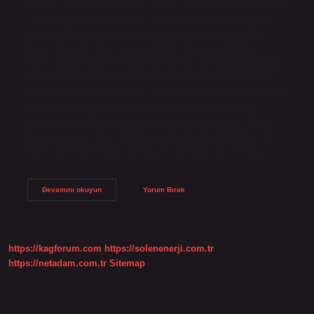
Kasım – 21 AralıkOğlak♑︎22 Aralık – 19 OcakKova♒︎20 Ocak
– 18 ŞubatBalık♓︎19 Şubat – 208 satır daha Koç burcu ne
grubu? Aktif ve enerjik ateş burçlarından biri olan Koç
burcu insanları, her zaman aktif bir hayat isterler. Koç
burcu hangi mizaç? Zodyak’ın başında yer alır. İlkbaharın
başlangıcını müjdeleyen burçtur. Koç burcu çevrelerinde
aksiyon, hız ve rekabet arar. Zodyak’ın en aktif burçlarından
biridir. Görmezden gelinmekten veya reddedilmekten
hoşlanmazlar. Bu enerjik burcu temsil eden çiçek. Hangi
burç hangi ay? Burç Tarihleri ​​ve Özellikleri (2024)Koç. 21
Mart – 20 Nisan. Boğa. 21 Nisan – 20 Mayıs. İkizler. 21…
Arıes
Devamını okuyun
Yorum Bırak
Hangi
Burc
https://kagforum.com
https://solenenerji.com.tr
https://netadam.com.tr
Sitemap