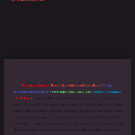
ino giriş
grandoperabet
www.betexper.xyz/
Reklam ve İletişim:
E-mail:
backlinkpaneli@gmail.com
Teams:
forumhizmeti@gmail.com
Whatsapp: 0262 606 0 726
Telegram: @karabul
Yasal Uyarı:
Sitemiz, 5651 Sayılı Kanun gereğince Bilgi Teknolojileri ve
İletişim Kurumu (BTK) tarafından onaylanmış bir Yer Sağlayıcı olarak hizmet
vermektedir. Bu nedenle, sitedeki içerikleri proaktif olarak denetleme veya
araştırma yükümlülüğümüz bulunmamaktadır. Ancak, üyelerimiz yazdıkları
içeriklerin sorumluluğunu taşımakta olup, siteye üye olarak bu sorumluluğu
kabul etmiş sayılırlar. Bu internet sitesi, herhangi bir marka, kurum veya