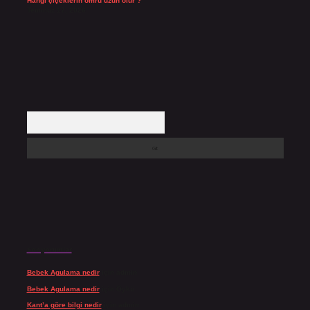
Hangi çiçeklerin ömrü uzun olur ?
Temmuz 17, 2026
Arama
Son yorumlar
Bebek Agulama nedir
için
admin
Bebek Agulama nedir
için
Öykü
Kant’a göre bilgi nedir
için
admin