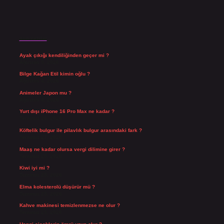
Son Yazılar
Ayak çıkığı kendiliğinden geçer mi ?
Ağustos 5, 2026
Bilge Kağan Etil kimin oğlu ?
Ağustos 4, 2026
Animeler Japon mu ?
Ağustos 4, 2026
Yurt dışı iPhone 16 Pro Max ne kadar ?
Temmuz 29, 2026
Köftelik bulgur ile pilavlık bulgur arasındaki fark ?
Temmuz 27, 2026
Maaş ne kadar olursa vergi dilimine girer ?
Temmuz 25, 2026
Kiwi iyi mi ?
Temmuz 25, 2026
Elma kolesterolü düşürür mü ?
Temmuz 25, 2026
Kahve makinesi temizlenmezse ne olur ?
Temmuz 23, 2026