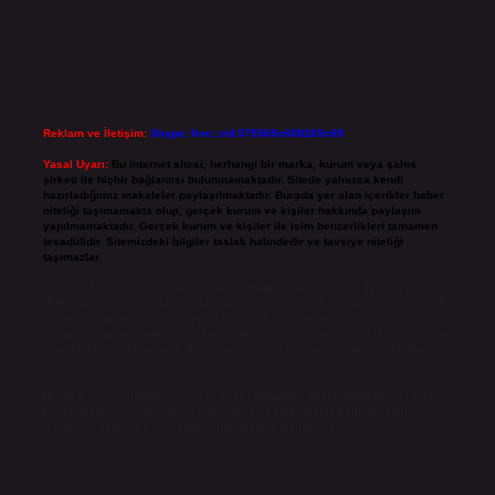
Reklam ve İletişim:
Skype: live:.cid.575569c608265c69
Yasal Uyarı:
Bu internet sitesi, herhangi bir marka, kurum veya şahıs
şirketi ile hiçbir bağlantısı bulunmamaktadır. Sitede yalnızca kendi
hazırladığımız makaleler paylaşılmaktadır. Burada yer alan içerikler haber
niteliği taşımamakta olup, gerçek kurum ve kişiler hakkında paylaşım
yapılmamaktadır. Gerçek kurum ve kişiler ile isim benzerlikleri tamamen
tesadüfidir. Sitemizdeki bilgiler taslak halindedir ve tavsiye niteliği
taşımazlar.
Sitemiz, 5651 Sayılı Kanun gereğince Bilgi Teknolojileri ve İletişim Kurumu
(BTK) tarafından onaylanmış bir Yer Sağlayıcı olarak hizmet vermektedir. Bu
nedenle, sitedeki içerikleri proaktif olarak denetleme veya araştırma
yükümlülüğümüz bulunmamaktadır. Ancak, üyelerimiz yazdıkları içeriklerin
sorumluluğunu taşımakta olup, siteye üye olarak bu sorumluluğu kabul
etmiş sayılırlar.
Hukuka ve yasal düzenlemelere aykırı olduğunu düşündüğünüz içerikleri,
backlinkpanelicomtr@gmail.com
adresine bildirmeniz halinde, ilgili
içerikler yasal süre içerisinde sitemizden kaldırılacaktır.