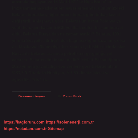
arasında başlayan ve 18 Mart 1921’de Riga Barışı’nın
imzalanmasına kadar süren savaş sırasında, günümüzdeki
Belarus toprakları, diğer birçok toprak gibi, birkaç kez el
değiştirdi. Anlaşmaya göre, Belarus’un batısı Polonya’ya
verilirken, geri kalanı SSCB’ye ilhak edilen bir cumhuriyet
oldu. Belarus Rusya’dan ne zaman ayrıldı? Belarus, 1991
yılında Sovyetler Birliği’nden bağımsızlığını kazanmış olsa
da, Moskova hükümetiyle her zaman iyi ilişkiler içinde olan
Rusya ile Belarus arasında petrol krizi gerginliğe yol
açmıştır. Belarus dini inancı nedir? İçişleri Bakanlığı’nın
2020 yılında yayınladığı son verilere göre Belarusluların
%83,3’ü Ortodoks Hristiyan, %7,8’i dinsiz (ateist ve
agnostik), %6,7’si…
Belarus
Devamını okuyun
Yorum Bırak
Hangi
Ülkeden
Ayrıldı
https://kagforum.com
https://solenenerji.com.tr
https://netadam.com.tr
Sitemap