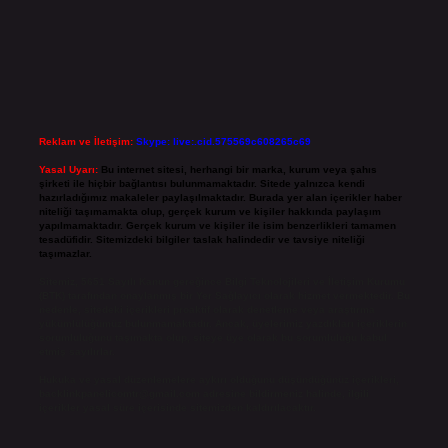
Reklam ve İletişim:
Skype: live:.cid.575569c608265c69
Yasal Uyarı:
Bu internet sitesi, herhangi bir marka, kurum veya şahıs
şirketi ile hiçbir bağlantısı bulunmamaktadır. Sitede yalnızca kendi
hazırladığımız makaleler paylaşılmaktadır. Burada yer alan içerikler haber
niteliği taşımamakta olup, gerçek kurum ve kişiler hakkında paylaşım
yapılmamaktadır. Gerçek kurum ve kişiler ile isim benzerlikleri tamamen
tesadüfidir. Sitemizdeki bilgiler taslak halindedir ve tavsiye niteliği
taşımazlar.
Sitemiz, 5651 Sayılı Kanun gereğince Bilgi Teknolojileri ve İletişim Kurumu
(BTK) tarafından onaylanmış bir Yer Sağlayıcı olarak hizmet vermektedir. Bu
nedenle, sitedeki içerikleri proaktif olarak denetleme veya araştırma
yükümlülüğümüz bulunmamaktadır. Ancak, üyelerimiz yazdıkları içeriklerin
sorumluluğunu taşımakta olup, siteye üye olarak bu sorumluluğu kabul
etmiş sayılırlar.
Hukuka ve yasal düzenlemelere aykırı olduğunu düşündüğünüz içerikleri,
backlinkpanelicomtr@gmail.com
adresine bildirmeniz halinde, ilgili
içerikler yasal süre içerisinde sitemizden kaldırılacaktır.