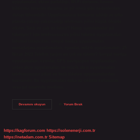
uygulamalar, ekran parlaklığı, Wi-Fi durumu, konum
bildirimi, titreşim durumu ve pil ömrü gibi nedenlerden
dolayı tükenebilir. Uygulamaların kullanım sıklığı ve arka
planda çalışıp çalışmadığı telefonun pilini büyük ölçüde
etkiler. Şarjı en çok ne bitirir? Hangi uygulamalar pil
tüketiyor? İşte telefonunuzun pilini tüketen uygulamalar:
İnternet tarayıcıları, sosyal medya uygulamaları,
mesajlaşma uygulamaları, oyunlar, müzik uygulamaları, 25
Nisan 2023 Telefon şarjını en çok ne tüketir? Sosyal medya
uygulamaları, oyunlar, GPS navigasyon uygulamaları,
video akışı uygulamaları ve müzik akışı uygulamaları
telefonunuzun pilini en hızlı tüketen uygulamalardan
bazılarıdır. Bu uygulamaları daha az sıklıkta kullanarak
veya pil tasarrufu modunu…
Telefonun
Devamını okuyun
Yorum Bırak
Şarjını
En
Çok
Ne
Bitirir
https://kagforum.com
https://solenenerji.com.tr
https://netadam.com.tr
Sitemap