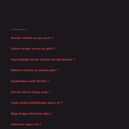
Son Yazılar
Buzluk straforu ne işe yarar ?
Ağustos 10, 2026
Âşârm vergisi yerine ne geldi ?
Ağustos 9, 2026
Kuzu göbeği mantar tohumu nerede bulunur ?
Ağustos 8, 2026
Muhtıra vermek ne anlama gelir ?
Ağustos 7, 2026
Epifenomen nedir felsefe ?
Ağustos 6, 2026
Kur’an-ı Kerim hangi ayda ?
Ağustos 6, 2026
Ayak çıkığı kendiliğinden geçer mi ?
Ağustos 5, 2026
Bilge Kağan Etil kimin oğlu ?
Ağustos 4, 2026
Animeler Japon mu ?
Ağustos 4, 2026