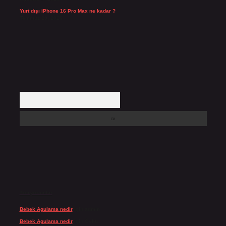
Yurt dışı iPhone 16 Pro Max ne kadar ?
Temmuz 29, 2026
Arama
Son yorumlar
Bebek Agulama nedir
için
admin
Bebek Agulama nedir
için
Öykü