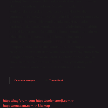
Şenliği) Sempozyum; Bilimsel, sanatsal ve beşeri bilimler
alanında çeşitli uzmanların, önceden hazırlanmış
konferanslar vererek dinleyicilere sundukları bir dizi
sunumdur. Sempozyum içeriği nedir? Bir sempozyum veya
bilgi şenliği, genellikle kendi alanlarındaki uzmanlar
tarafından akademik konuların çeşitli yönlerinin tartışıldığı
bir dizi konferanstır. Genellikle bilimsel konular tartışılır ve
izleyicilere bilgi sunulur. İlgili konular, başkan ve
konuşmacılar sempozyumdan önce belirlenir.
Sempozyumda kaç dakika konuşulur? Bir sempozyumda
en az üç, en fazla altı ders verilir. Ancak ders sayısının fazla
olduğu sempozyumlar da vardır. Her tartışma 5-20 dakika
sürer. Derslerden sonra forum yapılırsa, yani dinleyiciler
sempozyuma konuşmacı olarak katılırsa, derslerin…
Sempozyum
Devamını okuyun
Yorum Bırak
Konuları
Neler
Olabilir
https://kagforum.com
https://solenenerji.com.tr
https://netadam.com.tr
Sitemap