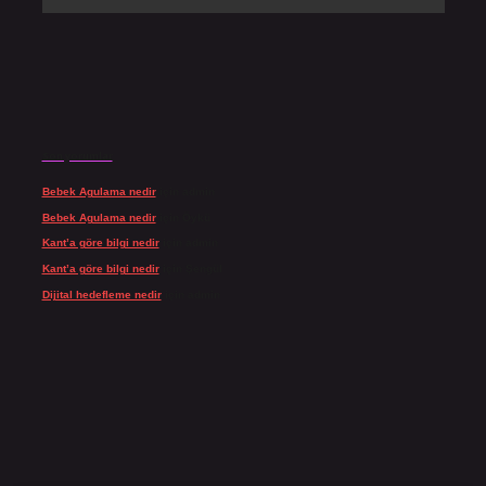
Son yorumlar
Bebek Agulama nedir
için
admin
Bebek Agulama nedir
için
Öykü
Kant’a göre bilgi nedir
için
admin
Kant’a göre bilgi nedir
için
Şengül
Dijital hedefleme nedir
için
admin