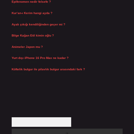
Epifenomen nedir felsefe ?
Ağustos 6, 2026
Kur’an-ı Kerim hangi ayda ?
Ağustos 6, 2026
Ayak çıkığı kendiliğinden geçer mi ?
Ağustos 5, 2026
Bilge Kağan Etil kimin oğlu ?
Ağustos 4, 2026
Animeler Japon mu ?
Ağustos 4, 2026
Yurt dışı iPhone 16 Pro Max ne kadar ?
Temmuz 29, 2026
Köftelik bulgur ile pilavlık bulgur arasındaki fark ?
Temmuz 27, 2026
Arama