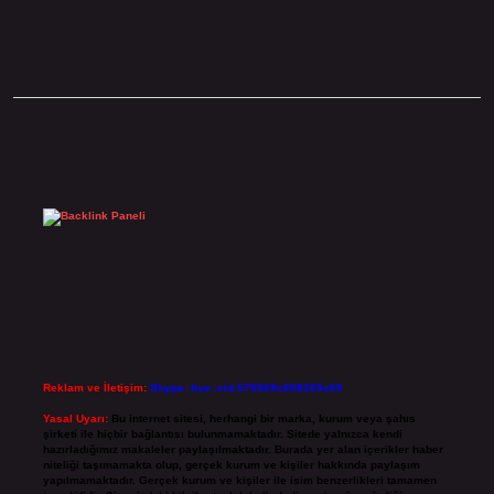
Sidebar
Reklam ve İletişim:
Skype: live:.cid.575569c608265c69
Yasal Uyarı:
Bu internet sitesi, herhangi bir marka, kurum veya şahıs
şirketi ile hiçbir bağlantısı bulunmamaktadır. Sitede yalnızca kendi
hazırladığımız makaleler paylaşılmaktadır. Burada yer alan içerikler haber
niteliği taşımamakta olup, gerçek kurum ve kişiler hakkında paylaşım
yapılmamaktadır. Gerçek kurum ve kişiler ile isim benzerlikleri tamamen