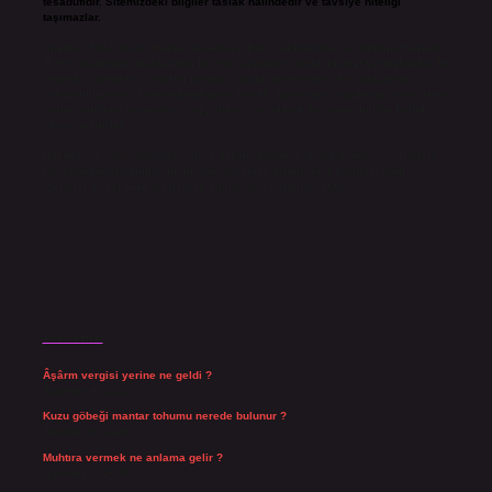
tesadüfidir. Sitemizdeki bilgiler taslak halindedir ve tavsiye niteliği
taşımazlar.
Sitemiz, 5651 Sayılı Kanun gereğince Bilgi Teknolojileri ve İletişim Kurumu
(BTK) tarafından onaylanmış bir Yer Sağlayıcı olarak hizmet vermektedir. Bu
nedenle, sitedeki içerikleri proaktif olarak denetleme veya araştırma
yükümlülüğümüz bulunmamaktadır. Ancak, üyelerimiz yazdıkları içeriklerin
sorumluluğunu taşımakta olup, siteye üye olarak bu sorumluluğu kabul
etmiş sayılırlar.
Hukuka ve yasal düzenlemelere aykırı olduğunu düşündüğünüz içerikleri,
backlinkpanelicomtr@gmail.com
adresine bildirmeniz halinde, ilgili
içerikler yasal süre içerisinde sitemizden kaldırılacaktır.
Son Yazılar
Âşârm vergisi yerine ne geldi ?
Ağustos 9, 2026
Kuzu göbeği mantar tohumu nerede bulunur ?
Ağustos 8, 2026
Muhtıra vermek ne anlama gelir ?
Ağustos 7, 2026