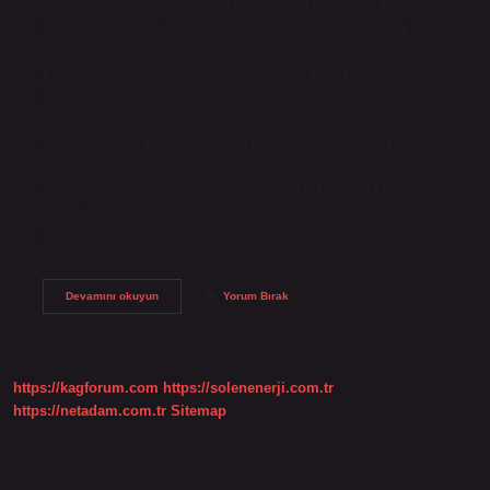
alış-satış fiyatları bugün, 18 Kasım. 100 Euro Kaç TL
Kapalıçarşı? Kapalıçarşı Euro bugün -0.96% ve geçen hafta
-0.96% oranında değişti. Güncel rakamlara göre
Kapalıçarşı’nın 100 Euro’su, 3. 50 Euro Kaç TL Satış eder?
50 Euro = 1.812.9000 TL Güncel serbest piyasa rakamlarına
göre 50 Euro’nun ne kadar değerinde olduğunu öğrenmek
isterseniz, alış fiyatı 1.812,09 TL, satış fiyatı ise 1.812,90
TL’dir. En güncel alış ve satış fiyatları bugün, 11/22’dir.
Serbest piyasada $100 ne kadar? 100 USD = 3.444,6500 TL
Güncel serbest piyasa rakamlarına göre 100 USD’nin ne
kadar değerinde olduğunu…
100
Devamını okuyun
Yorum Bırak
Şu
Anda
Kaç
https://kagforum.com
https://solenenerji.com.tr
https://netadam.com.tr
Sitemap