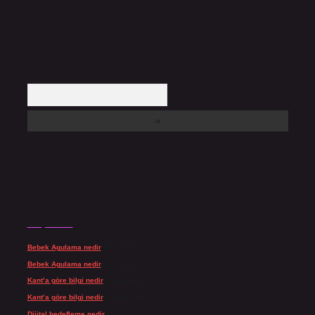
Arama
Son yorumlar
Bebek Agulama nedir
için
admin
Bebek Agulama nedir
için
Öykü
Kant’a göre bilgi nedir
için
admin
Kant’a göre bilgi nedir
için
Şengül
Dijital hedefleme nedir
için
admin