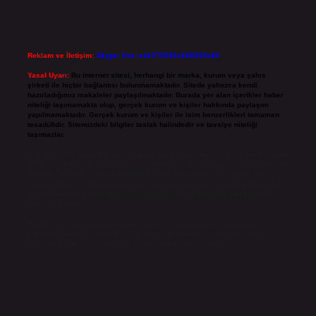
Reklam ve İletişim:
Skype: live:.cid.575569c608265c69
Yasal Uyarı:
Bu internet sitesi, herhangi bir marka, kurum veya şahıs
şirketi ile hiçbir bağlantısı bulunmamaktadır. Sitede yalnızca kendi
hazırladığımız makaleler paylaşılmaktadır. Burada yer alan içerikler haber
niteliği taşımamakta olup, gerçek kurum ve kişiler hakkında paylaşım
yapılmamaktadır. Gerçek kurum ve kişiler ile isim benzerlikleri tamamen
tesadüfidir. Sitemizdeki bilgiler taslak halindedir ve tavsiye niteliği
taşımazlar.
Sitemiz, 5651 Sayılı Kanun gereğince Bilgi Teknolojileri ve İletişim Kurumu
(BTK) tarafından onaylanmış bir Yer Sağlayıcı olarak hizmet vermektedir. Bu
nedenle, sitedeki içerikleri proaktif olarak denetleme veya araştırma
yükümlülüğümüz bulunmamaktadır. Ancak, üyelerimiz yazdıkları içeriklerin
sorumluluğunu taşımakta olup, siteye üye olarak bu sorumluluğu kabul
etmiş sayılırlar.
Hukuka ve yasal düzenlemelere aykırı olduğunu düşündüğünüz içerikleri,
backlinkpanelicomtr@gmail.com
adresine bildirmeniz halinde, ilgili
içerikler yasal süre içerisinde sitemizden kaldırılacaktır.