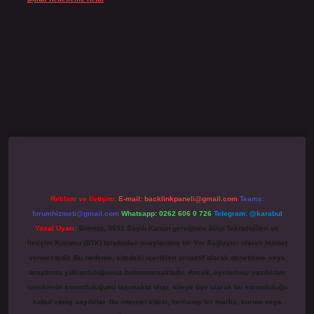
no giriş
grandoperabet
www.betexper.xyz/
Reklam ve İletişim:
E-mail:
backlinkpaneli@gmail.com
Teams:
forumhizmeti@gmail.com
Whatsapp: 0262 606 0 726
Telegram: @karabul
Yasal Uyarı:
Sitemiz, 5651 Sayılı Kanun gereğince Bilgi Teknolojileri ve
İletişim Kurumu (BTK) tarafından onaylanmış bir Yer Sağlayıcı olarak hizmet
vermektedir. Bu nedenle, sitedeki içerikleri proaktif olarak denetleme veya
araştırma yükümlülüğümüz bulunmamaktadır. Ancak, üyelerimiz yazdıkları
içeriklerin sorumluluğunu taşımakta olup, siteye üye olarak bu sorumluluğu
kabul etmiş sayılırlar. Bu internet sitesi, herhangi bir marka, kurum veya