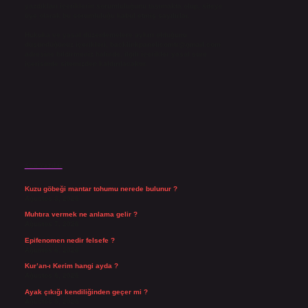
yazdıkları içeriklerin sorumluluğunu taşımakta olup, siteye
üye olarak bu sorumluluğu kabul etmiş sayılırlar.
Hukuka ve yasal düzenlemelere aykırı olduğunu
düşündüğünüz içerikleri,
backlinkpanelicomtr@gmail.com
adresine bildirmeniz halinde, ilgili içerikler yasal süre
içerisinde sitemizden kaldırılacaktır.
Son Yazılar
Kuzu göbeği mantar tohumu nerede bulunur ?
Ağustos 8, 2026
Muhtıra vermek ne anlama gelir ?
Ağustos 7, 2026
Epifenomen nedir felsefe ?
Ağustos 6, 2026
Kur’an-ı Kerim hangi ayda ?
Ağustos 6, 2026
Ayak çıkığı kendiliğinden geçer mi ?
Ağustos 5, 2026