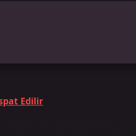
spat Edilir
çi çalıştırıldığına dair SGK’ya şikâyette bulunulduğunda, SGK
 raporunda sigortasız işçi çalıştırıldığı tespit edilirse, işverene bir