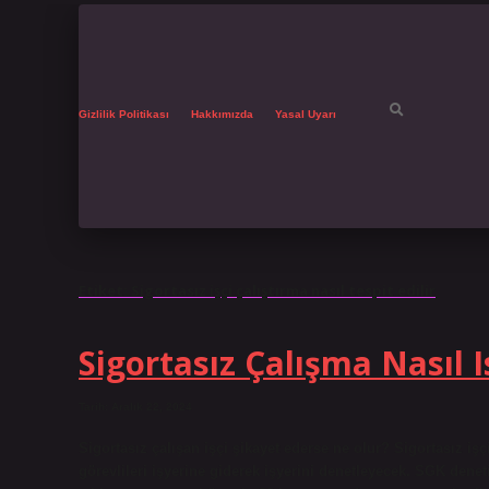
Gizlilik Politikası
Hakkımızda
Yasal Uyarı
Etiket:
Sigortasız işçi çalıştırma nasıl tespit edilir
Sigortasız Çalışma Nasıl I
Tarih: Aralık 22, 2024
Sigortasız çalışan işçi şikayet ederse ne olur? Sigortasız iş
görevlileri işyerine giderek işyerini denetleyecek. SGK denetim