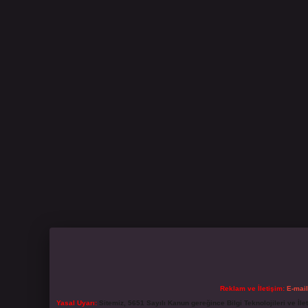
Reklam ve İletişim:
E-mai
Yasal Uyarı:
Sitemiz, 5651 Sayılı Kanun gereğince Bilgi Teknolojileri ve İl