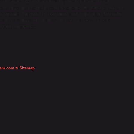
cek. Sigortasız çalıştırma nasıl ispatlanır? Bir hizmet keşfi
amanın en yaygın yöntemi bir tanığın sunulmasıdır. Bunu yapmak için
ak sunabilir. Sigortasız işçi çalıştırma nasıl tespit edilir? Doğrudan
nde başvuru/şikayetler için ilk başvuru noktası Sosyal Sigorta
eçmişte sigortasız…
dam.com.tr
Sitemap