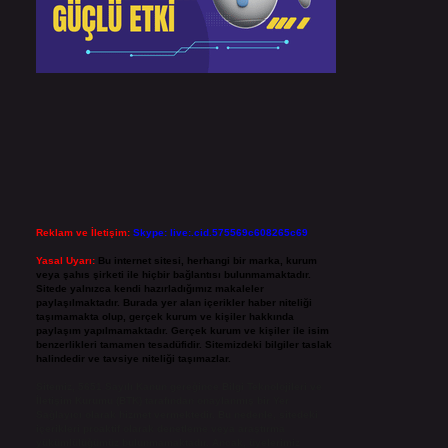
Reklam ve İletişim:
Skype: live:.cid.575569c608265c69
Yasal Uyarı:
Bu internet sitesi, herhangi bir marka, kurum
veya şahıs şirketi ile hiçbir bağlantısı bulunmamaktadır.
Sitede yalnızca kendi hazırladığımız makaleler
paylaşılmaktadır. Burada yer alan içerikler haber niteliği
taşımamakta olup, gerçek kurum ve kişiler hakkında
paylaşım yapılmamaktadır. Gerçek kurum ve kişiler ile isim
benzerlikleri tamamen tesadüfidir. Sitemizdeki bilgiler taslak
halindedir ve tavsiye niteliği taşımazlar.
Sitemiz, 5651 Sayılı Kanun gereğince Bilgi Teknolojileri ve
İletişim Kurumu (BTK) tarafından onaylanmış bir Yer
Sağlayıcı olarak hizmet vermektedir. Bu nedenle, sitedeki
içerikleri proaktif olarak denetleme veya araştırma
yükümlülüğümüz bulunmamaktadır. Ancak, üyelerimiz