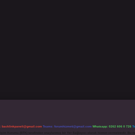
l:
backlinkpaneli@gmail.com
Teams:
forumhizmeti@gmail.com
Whatsapp: 0262 606 0 726
T
etişim Kurumu (BTK) tarafından onaylanmış bir Yer Sağlayıcı olarak hizmet vermektedir. Bu ne