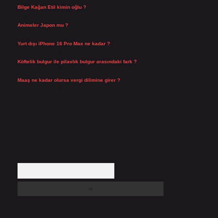
Bilge Kağan Etil kimin oğlu ?
Ağustos 4, 2026
Animeler Japon mu ?
Ağustos 4, 2026
Yurt dışı iPhone 16 Pro Max ne kadar ?
Temmuz 29, 2026
Köftelik bulgur ile pilavlık bulgur arasındaki fark ?
Temmuz 27, 2026
Maaş ne kadar olursa vergi dilimine girer ?
Temmuz 25, 2026
Arama