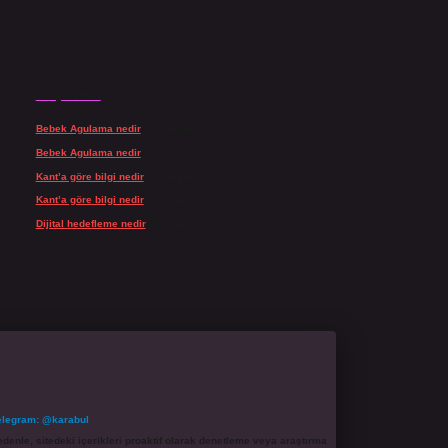
Son yorumlar
Bebek Agulama nedir
için
admin
Bebek Agulama nedir
için
Öykü
Kant’a göre bilgi nedir
için
admin
Kant’a göre bilgi nedir
için
Şengül
Dijital hedefleme nedir
için
admin
elegram: @karabul
denle, sitedeki içerikleri proaktif olarak denetleme veya araştırma