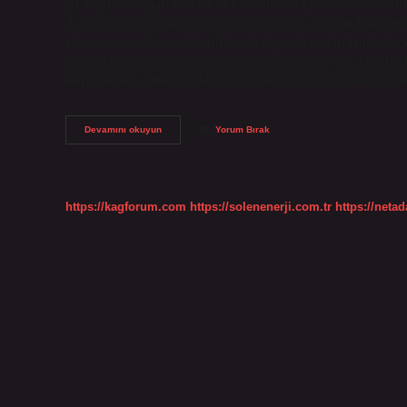
yıl boyunca asgari ücretin 38 katı tutarında para cezası kesile
davasında, çalışanın geçmişte sigortasız çalıştığını kanıtl
çalışan, aynı dönemde birlikte çalıştığı çalışanları tanık olar
yargıya başvurabilirsiniz. Sigortasız çalışanlar için, iş yeri
Kurumu’nun il müdürlükleri veya merkez müdürlükleridir. G
Sigortasız
Devamını okuyun
Yorum Bırak
Çalışma
Nasıl
Ispat
Edilir
https://kagforum.com
https://solenenerji.com.tr
https://neta