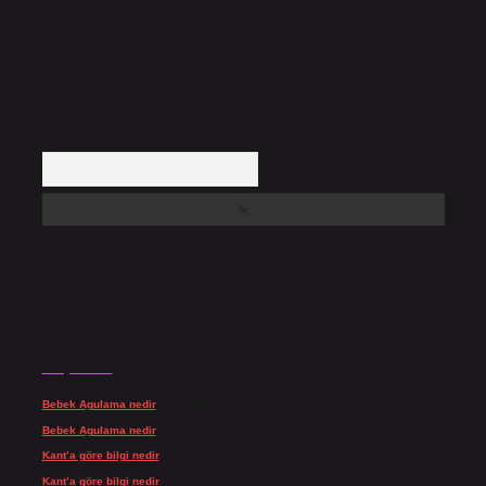
Arama
Son yorumlar
Bebek Agulama nedir
için
admin
Bebek Agulama nedir
için
Öykü
Kant’a göre bilgi nedir
için
admin
Kant’a göre bilgi nedir
için
Şengül