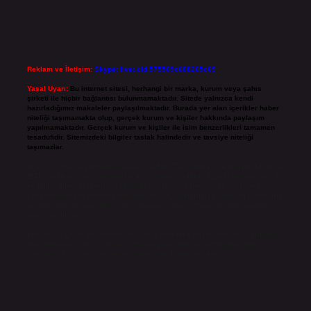
Reklam ve İletişim:
Skype: live:.cid.575569c608265c69
Yasal Uyarı:
Bu internet sitesi, herhangi bir marka, kurum veya şahıs
şirketi ile hiçbir bağlantısı bulunmamaktadır. Sitede yalnızca kendi
hazırladığımız makaleler paylaşılmaktadır. Burada yer alan içerikler haber
niteliği taşımamakta olup, gerçek kurum ve kişiler hakkında paylaşım
yapılmamaktadır. Gerçek kurum ve kişiler ile isim benzerlikleri tamamen
tesadüfidir. Sitemizdeki bilgiler taslak halindedir ve tavsiye niteliği
taşımazlar.
Sitemiz, 5651 Sayılı Kanun gereğince Bilgi Teknolojileri ve İletişim Kurumu
(BTK) tarafından onaylanmış bir Yer Sağlayıcı olarak hizmet vermektedir. Bu
nedenle, sitedeki içerikleri proaktif olarak denetleme veya araştırma
yükümlülüğümüz bulunmamaktadır. Ancak, üyelerimiz yazdıkları içeriklerin
sorumluluğunu taşımakta olup, siteye üye olarak bu sorumluluğu kabul
etmiş sayılırlar.
Hukuka ve yasal düzenlemelere aykırı olduğunu düşündüğünüz içerikleri,
backlinkpanelicomtr@gmail.com
adresine bildirmeniz halinde, ilgili
içerikler yasal süre içerisinde sitemizden kaldırılacaktır.