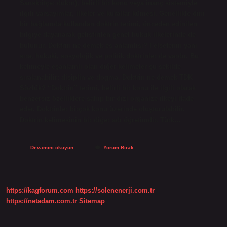
Sanskritçe: dukrn), belirli bir konu veya inanç sistemiyle
ilgili varsayımlar, ilkeler ve kurallar kümesi. Genellikle dini
bir bağlamda kullanılan doktrin terimi, önceden edinilen
bilgiye dayanarak geliştirilen genel hukuk ilkelerinde de
bulunur. Doktrin ne demek eş anlamlısı? Felsefenin yanı
sıra, hukuki, sosyolojik ve politik doktrinler de vardır. Bu
kelimeyle eşanlamlı olan diğer kelimeler şu şekilde
sıralanabilir: disiplin ve dogma. Doktrin ne demek TDK
Sözlük? “Doktrin” terimi, belirli bir konu ile ilgili olarak
benzersiz özelliklere sahip bir dizi organize ilkeyi ifade
eder. Doktrinler birçok konu üzerinde oluşturulabilir.
Doktrin kelimesinin bir diğer adı öğretimdir. Türk…
Doktrin
Devamını okuyun
Yorum Bırak
Ne
Anlama
Gelir
https://kagforum.com
https://solenenerji.com.tr
https://netadam.com.tr
Sitemap