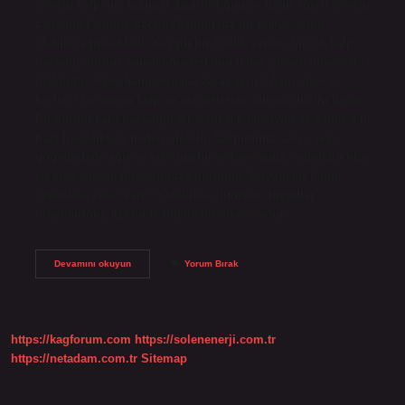
stresin kalp atış hızınızı da artırdığını ve uzun süreli stresin
zamanla kalbiniz üzerinde olumsuz bir etkiye sahip
olabileceğini ekledi. Kaygılı bir kişilik yapısı, birçok kalp
hastalığı türüne yakalanma riskinin daha yüksek olmasıyla
ilişkilidir. Stres hangi organa zarar verir? Aşırı stres ve
kortizol hormonu kalp ve akciğerlerin çalışma hızını bozar.
Bu durum kalp hastalığı, felç, yüksek tansiyon ve astım gibi
bazı hastalıklara neden olabilir. Çarpıntınız varsa veya
göğsünüzde ağrı ve sıkışma hissediyorsanız, mümkün olan
en kısa sürede doktorunuza görünün. Duyguslar hangi
organlara zarar verir? Özellikle olumsuz duygular
organlarımız üzerinde büyük bir etkiye sahip…
Korku
Devamını okuyun
Yorum Bırak
Hangi
Organa
Zarar
Verir
https://kagforum.com
https://solenenerji.com.tr
https://netadam.com.tr
Sitemap