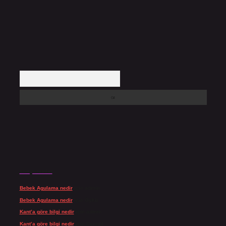
Arama
Son yorumlar
Bebek Agulama nedir
için
admin
Bebek Agulama nedir
için
Öykü
Kant’a göre bilgi nedir
için
admin
Kant’a göre bilgi nedir
için
Şengül