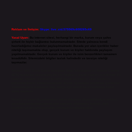
Reklam ve İletişim:
Skype: live:.cid.575569c608265c69
Yasal Uyarı:
Bu internet sitesi, herhangi bir marka, kurum veya şahıs
şirketi ile hiçbir bağlantısı bulunmamaktadır. Sitede yalnızca kendi
hazırladığımız makaleler paylaşılmaktadır. Burada yer alan içerikler haber
niteliği taşımamakta olup, gerçek kurum ve kişiler hakkında paylaşım
yapılmamaktadır. Gerçek kurum ve kişiler ile isim benzerlikleri tamamen
tesadüfidir. Sitemizdeki bilgiler taslak halindedir ve tavsiye niteliği
taşımazlar.
Sitemiz, 5651 Sayılı Kanun gereğince Bilgi Teknolojileri ve İletişim Kurumu
(BTK) tarafından onaylanmış bir Yer Sağlayıcı olarak hizmet vermektedir. Bu
nedenle, sitedeki içerikleri proaktif olarak denetleme veya araştırma
yükümlülüğümüz bulunmamaktadır. Ancak, üyelerimiz yazdıkları içeriklerin
sorumluluğunu taşımakta olup, siteye üye olarak bu sorumluluğu kabul
etmiş sayılırlar.
Hukuka ve yasal düzenlemelere aykırı olduğunu düşündüğünüz içerikleri,
backlinkpanelicomtr@gmail.com
adresine bildirmeniz halinde, ilgili
içerikler yasal süre içerisinde sitemizden kaldırılacaktır.