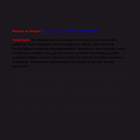
Reklam ve İletişim:
Skype: live:.cid.575569c608265c69
Yasal Uyarı:
Bu internet sitesi, herhangi bir marka, kurum veya şahıs
şirketi ile hiçbir bağlantısı bulunmamaktadır. Sitede yalnızca kendi
hazırladığımız makaleler paylaşılmaktadır. Burada yer alan içerikler haber
niteliği taşımamakta olup, gerçek kurum ve kişiler hakkında paylaşım
yapılmamaktadır. Gerçek kurum ve kişiler ile isim benzerlikleri tamamen
tesadüfidir. Sitemizdeki bilgiler taslak halindedir ve tavsiye niteliği
taşımazlar.
Sitemiz, 5651 Sayılı Kanun gereğince Bilgi Teknolojileri ve İletişim Kurumu
(BTK) tarafından onaylanmış bir Yer Sağlayıcı olarak hizmet vermektedir. Bu
nedenle, sitedeki içerikleri proaktif olarak denetleme veya araştırma
yükümlülüğümüz bulunmamaktadır. Ancak, üyelerimiz yazdıkları içeriklerin
sorumluluğunu taşımakta olup, siteye üye olarak bu sorumluluğu kabul
etmiş sayılırlar.
Hukuka ve yasal düzenlemelere aykırı olduğunu düşündüğünüz içerikleri,
backlinkpanelicomtr@gmail.com
adresine bildirmeniz halinde, ilgili
içerikler yasal süre içerisinde sitemizden kaldırılacaktır.