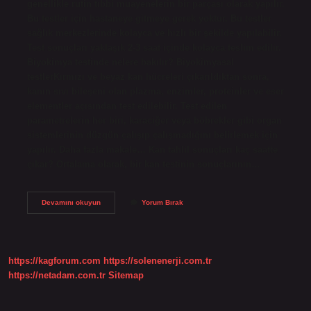
genellikle rutin tıbbi muayenelerin bir parçası olarak yapılır.
Bu testler için hastaneye gitmeye gerek yoktur. Bu testler
sağlık merkezlerinde kolayca ve hızlı bir şekilde yapılabilir.
Test sonuçları yaklaşık 2-3 saat içinde kolayca teslim edilir.
Biyokimya testinde nelere bakılır? Biyokimyasal
testlerKırmızı ve beyaz kan hücreleri çıkarıldıktan sonra,
kanın sıvı bileşeni olan plazma, enzimler, proteinler ve eser
elementler açısından test edilebilir. Test edilen
parametrelerin her biri, karaciğer veya böbrekler gibi organ
sistemlerinin düzgün çalışıp çalışmadığını belirlemek için
yapılır. Daha fazla makale… Kan tahlil sonuçları kaç saatte
çıkar? Ortalama olarak, bir kan testinin sonuçlarının…
Biyokimya
Devamını okuyun
Yorum Bırak
Sonuçları
Ne
Zaman
Çıkar
https://kagforum.com
https://solenenerji.com.tr
https://netadam.com.tr
Sitemap