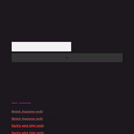
Arama
Son yorumlar
Bebek Agulama nedir
için
admin
Bebek Agulama nedir
için
Öykü
Kant’a göre bilgi nedir
için
admin
Kant’a göre bilgi nedir
için
Şengül