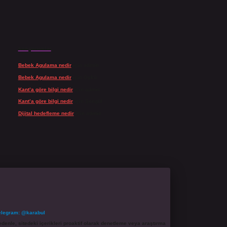
Son yorumlar
Bebek Agulama nedir
için
admin
Bebek Agulama nedir
için
Öykü
Kant’a göre bilgi nedir
için
admin
Kant’a göre bilgi nedir
için
Şengül
Dijital hedefleme nedir
için
admin
elegram: @karabul
denle, sitedeki içerikleri proaktif olarak denetleme veya araştırma