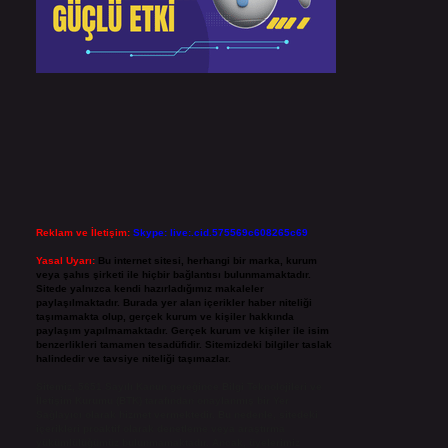
Reklam ve İletişim:
Skype: live:.cid.575569c608265c69
Yasal Uyarı:
Bu internet sitesi, herhangi bir marka, kurum
veya şahıs şirketi ile hiçbir bağlantısı bulunmamaktadır.
Sitede yalnızca kendi hazırladığımız makaleler
paylaşılmaktadır. Burada yer alan içerikler haber niteliği
taşımamakta olup, gerçek kurum ve kişiler hakkında
paylaşım yapılmamaktadır. Gerçek kurum ve kişiler ile isim
benzerlikleri tamamen tesadüfidir. Sitemizdeki bilgiler taslak
halindedir ve tavsiye niteliği taşımazlar.
Sitemiz, 5651 Sayılı Kanun gereğince Bilgi Teknolojileri ve
İletişim Kurumu (BTK) tarafından onaylanmış bir Yer
Sağlayıcı olarak hizmet vermektedir. Bu nedenle, sitedeki
içerikleri proaktif olarak denetleme veya araştırma
yükümlülüğümüz bulunmamaktadır. Ancak, üyelerimiz