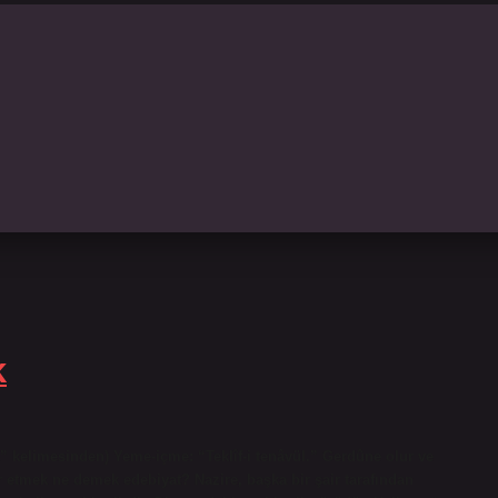
k
r etmek ne demek edebiyat? Nazire, başka bir şair tarafından