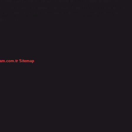
ut kullanan bir şiirdir. Divan edebiyatı bir şiir türüdür. Kelime, “eş,
ire, yazı, tanzir anlamına gelir, tanzir değil. Tolere etmek ne demek
takip edilir. TDK’daki tolere etmek kelimesi, tahammül etmek ve
nize etmek,…
dam.com.tr
Sitemap