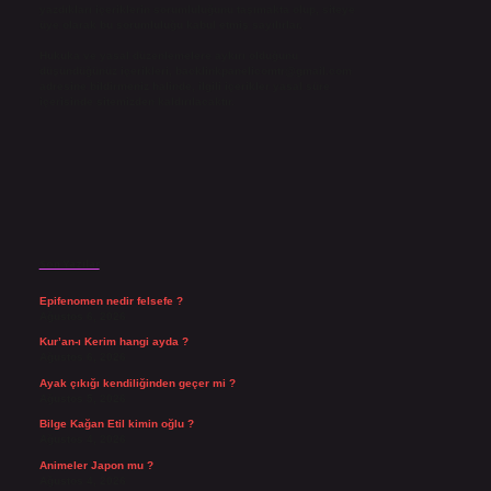
yazdıkları içeriklerin sorumluluğunu taşımakta olup, siteye
üye olarak bu sorumluluğu kabul etmiş sayılırlar.
Hukuka ve yasal düzenlemelere aykırı olduğunu
düşündüğünüz içerikleri,
backlinkpanelicomtr@gmail.com
adresine bildirmeniz halinde, ilgili içerikler yasal süre
içerisinde sitemizden kaldırılacaktır.
Son Yazılar
Epifenomen nedir felsefe ?
Ağustos 6, 2026
Kur’an-ı Kerim hangi ayda ?
Ağustos 6, 2026
Ayak çıkığı kendiliğinden geçer mi ?
Ağustos 5, 2026
Bilge Kağan Etil kimin oğlu ?
Ağustos 4, 2026
Animeler Japon mu ?
Ağustos 4, 2026