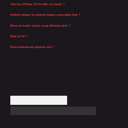
Yurt dışı iPhone 16 Pro Max ne kadar ?
Temmuz 29, 2026
Köftelik bulgur ile pilavlık bulgur arasındaki fark ?
Temmuz 27, 2026
Maaş ne kadar olursa vergi dilimine girer ?
Temmuz 25, 2026
Kiwi iyi mi ?
Temmuz 25, 2026
Elma kolesterolü düşürür mü ?
Temmuz 25, 2026
Arama