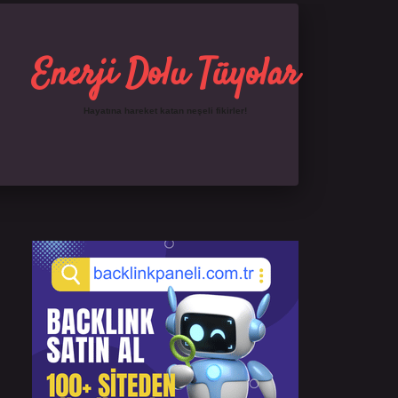
Enerji Dolu Tüyolar
Hayatına hareket katan neşeli fikirler!
Sidebar
https://ilbet.online/
famecasino giriş
grandopera