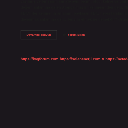
yazılmış ve bir şairin şiiriyle aynı biçim, ölçü, kafiye ve umla
değer” anlamına gelen Arapça “nazir” kelimesinden gelir. Naz
TDK? Her kelimenin anlamını paylaşan TDK, hepsi tarafından 
dayanmak anlamına gelir. Tenzim etmek ne demekdir? Orga
Tenazur
Devamını okuyun
Yorum Bırak
Etmek
Ne
Demek
https://kagforum.com
https://solenenerji.com.tr
https://neta