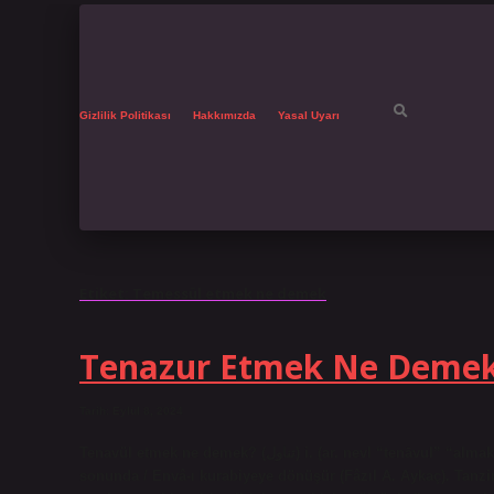
Gizlilik Politikası
Hakkımızda
Yasal Uyarı
Etiket:
Temessül etmek ne demek
Tenazur Etmek Ne Deme
Tarih: Eylül 8, 2024
Tenavül etmek ne demek? (ﺗﻨﺎﻭﻝ) i. (ar. nevl “tenāvul” “almak” kelimesinden) Yeme-içme: “Teklîf-i tenâvül.” Gerdûne olur ve
sonunda / Envâ-ı kurabiyeye dönüşür (Fâzıl A. Aykaç). Tanzi