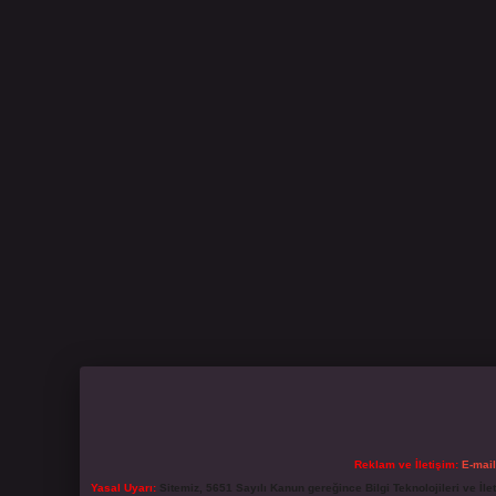
Reklam ve İletişim:
E-mai
Yasal Uyarı:
Sitemiz, 5651 Sayılı Kanun gereğince Bilgi Teknolojileri ve İl