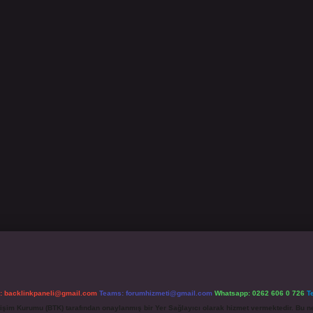
l:
backlinkpaneli@gmail.com
Teams:
forumhizmeti@gmail.com
Whatsapp: 0262 606 0 726
T
etişim Kurumu (BTK) tarafından onaylanmış bir Yer Sağlayıcı olarak hizmet vermektedir. Bu ne