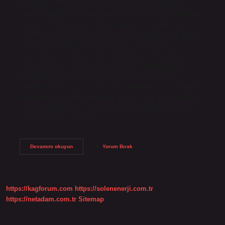
hayvanıdır. Boğa ve buzağı aynıdır, bu yüzden erkek
inekten (sığır) bahsedebilirsiniz. Öküz de erkek inektir (yani
=buzağı =boğa), ancak hadım edilmiştir. Tarımda vb. bu
şekilde kullanılır (bazı öküzler sözlükte bile vardır). Buzağı
ineğin yavrusudur. Öküz dişisine ne denir? Rün
yazıtlarında dişi olana inek, erkeğe buka, yeni doğan
çocuğa buzağı, hadım edilene de öküz denildiği için;
Moğol fethinden sonra Arap harfleriyle yazılan Türk
metinlerinde bir yaşına kadar olan bebeklere tana dendiğini
biliyoruz. Öküz hangi hayvana denir? Öküz (Latince: Bos
primigenius taurus), çift sürmek ve öküzleri çekmek için
kullanılan ve eti kullanılan…
Öküz
Devamını okuyun
Yorum Bırak
Ve
Inek
Arasındaki
Fark
Nedir
https://kagforum.com
https://solenenerji.com.tr
https://netadam.com.tr
Sitemap