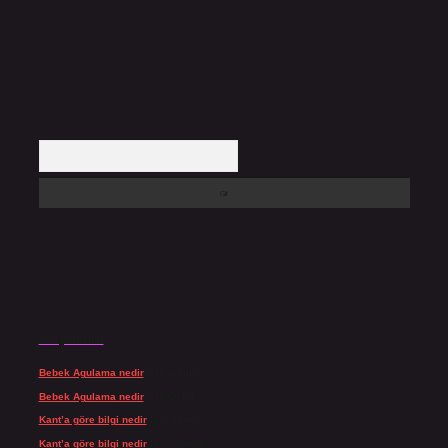
Arama
Son yorumlar
Bebek Agulama nedir
için
admin
Bebek Agulama nedir
için
Öykü
Kant’a göre bilgi nedir
için
admin
Kant’a göre bilgi nedir
için
Şengül