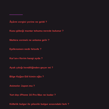
Son Yazılar
Âşârm vergisi yerine ne geldi ?
Ağustos 9, 2026
Kuzu göbeği mantar tohumu nerede bulunur ?
Ağustos 8, 2026
Muhtıra vermek ne anlama gelir ?
Ağustos 7, 2026
Epifenomen nedir felsefe ?
Ağustos 6, 2026
Kur’an-ı Kerim hangi ayda ?
Ağustos 6, 2026
Ayak çıkığı kendiliğinden geçer mi ?
Ağustos 5, 2026
Bilge Kağan Etil kimin oğlu ?
Ağustos 4, 2026
Animeler Japon mu ?
Ağustos 4, 2026
Yurt dışı iPhone 16 Pro Max ne kadar ?
Temmuz 29, 2026
Köftelik bulgur ile pilavlık bulgur arasındaki fark ?
Temmuz 27, 2026