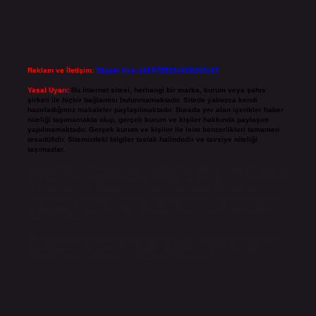
Reklam ve İletişim:
Skype: live:.cid.575569c608265c69
Yasal Uyarı:
Bu internet sitesi, herhangi bir marka, kurum veya şahıs
şirketi ile hiçbir bağlantısı bulunmamaktadır. Sitede yalnızca kendi
hazırladığımız makaleler paylaşılmaktadır. Burada yer alan içerikler haber
niteliği taşımamakta olup, gerçek kurum ve kişiler hakkında paylaşım
yapılmamaktadır. Gerçek kurum ve kişiler ile isim benzerlikleri tamamen
tesadüfidir. Sitemizdeki bilgiler taslak halindedir ve tavsiye niteliği
taşımazlar.
Sitemiz, 5651 Sayılı Kanun gereğince Bilgi Teknolojileri ve İletişim Kurumu
(BTK) tarafından onaylanmış bir Yer Sağlayıcı olarak hizmet vermektedir. Bu
nedenle, sitedeki içerikleri proaktif olarak denetleme veya araştırma
yükümlülüğümüz bulunmamaktadır. Ancak, üyelerimiz yazdıkları içeriklerin
sorumluluğunu taşımakta olup, siteye üye olarak bu sorumluluğu kabul
etmiş sayılırlar.
Hukuka ve yasal düzenlemelere aykırı olduğunu düşündüğünüz içerikleri,
backlinkpanelicomtr@gmail.com
adresine bildirmeniz halinde, ilgili
içerikler yasal süre içerisinde sitemizden kaldırılacaktır.