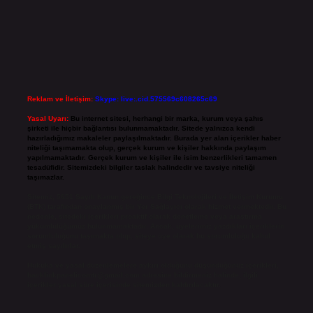
Reklam ve İletişim:
Skype: live:.cid.575569c608265c69
Yasal Uyarı:
Bu internet sitesi, herhangi bir marka, kurum veya şahıs
şirketi ile hiçbir bağlantısı bulunmamaktadır. Sitede yalnızca kendi
hazırladığımız makaleler paylaşılmaktadır. Burada yer alan içerikler haber
niteliği taşımamakta olup, gerçek kurum ve kişiler hakkında paylaşım
yapılmamaktadır. Gerçek kurum ve kişiler ile isim benzerlikleri tamamen
tesadüfidir. Sitemizdeki bilgiler taslak halindedir ve tavsiye niteliği
taşımazlar.
Sitemiz, 5651 Sayılı Kanun gereğince Bilgi Teknolojileri ve İletişim Kurumu
(BTK) tarafından onaylanmış bir Yer Sağlayıcı olarak hizmet vermektedir. Bu
nedenle, sitedeki içerikleri proaktif olarak denetleme veya araştırma
yükümlülüğümüz bulunmamaktadır. Ancak, üyelerimiz yazdıkları içeriklerin
sorumluluğunu taşımakta olup, siteye üye olarak bu sorumluluğu kabul
etmiş sayılırlar.
Hukuka ve yasal düzenlemelere aykırı olduğunu düşündüğünüz içerikleri,
backlinkpanelicomtr@gmail.com
adresine bildirmeniz halinde, ilgili
içerikler yasal süre içerisinde sitemizden kaldırılacaktır.