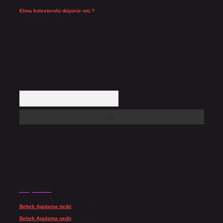
Elma kolesterolü düşürür mü ?
Temmuz 25, 2026
Arama
Son yorumlar
Bebek Agulama nedir
için
admin
Bebek Agulama nedir
için
Öykü