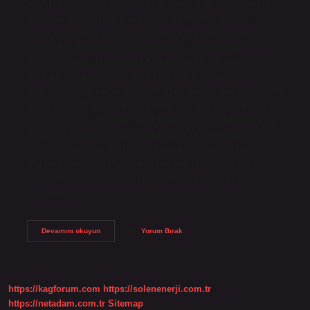
büyük ikinci mağarası olan ve Trabzon’a 36 km uzaklıkta
bulunan bu mağaranın uzunluğu 8 km olup, yaklaşık 1
km’si ziyarete açıktır. Dünyanın en uzun mağarası kaç
metre? En derin mağaraların listesi#nameUzunluk
(m)1Veryovkina Mağarası17.500 metre (57.400 ft)2Krubera-
Voronja Mağarası23.000 metre (75.000 ft)3Sarma
Mağarası19.200 metre (63.000 ft)4Snezhnaya Mağarası40.800
metre (133.000 ft) Son Doong mağarası kaç km? Gürültü ve
uluyan rüzgar nedeniyle yerel halkın girmeye korktuğu bu
mağara 7,2 kilometre uzunluğunda. 13 kişilik ekibin
üyelerinden Adam Spillane, “Ekibin bulduğu bu mağara
Malezya’daki Deer Mağarası’ndan daha büyük ve İngiliz
araştırmacıların en önemli keşiflerinden biri.” dedi.
Dünyanın en…
Dünyanın
Devamını okuyun
Yorum Bırak
En
Büyük
Mağarası
Kaç
Metre
https://kagforum.com
https://solenenerji.com.tr
https://netadam.com.tr
Sitemap