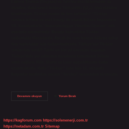
Latince Tourkia (Τουρκία) ve Turchia sözcüklerindeki -ia
ekinden, daha sonra Arapça Türkçedeki (تركيا) -iyya ekinden
türetilmiştir. Türkiye ismini ilk kim kullandı? “Türkiye
isminin bilinen en eski örneği ilk olarak Bizans İmparatoru
VII. Konstantin’in “İmparatorluğun Yönetimi Üzerine” adlı
eserinde geçmektedir. Burada bahsedilen Türkler
çoğunlukla Macarlardır. Ancak bu isim benzer kökene sahip
tüm topluluklar için kullanılmaktadır. Türkiye’nin Türkiye
ismini kim verdi? Tarihi on bin yıl öncesine dayanan
Türkiye’deki yer adlarının neredeyse tamamının kökeni
antik çağlara, Hitit, Urartu ve Luwi uygarlıklarına kadar
uzanmaktadır. Hatta “Türkiye” ismi bile 12. yüzyılda
İtalyanlar tarafından verilen “Turchia” teriminden türemiştir.
…
Türkiye
Devamını okuyun
Yorum Bırak
Ismini
Ilk
Kim
Kullandi
https://kagforum.com
https://solenenerji.com.tr
https://netadam.com.tr
Sitemap