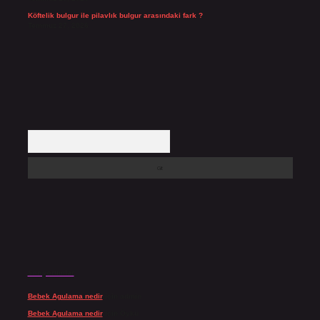
Köftelik bulgur ile pilavlık bulgur arasındaki fark ?
Temmuz 27, 2026
Arama
Son yorumlar
Bebek Agulama nedir
için
admin
Bebek Agulama nedir
için
Öykü