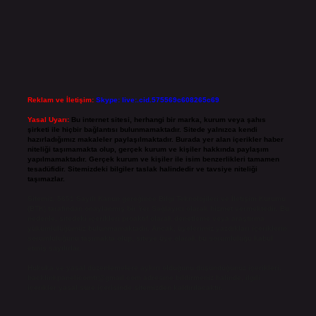
Reklam ve İletişim:
Skype: live:.cid.575569c608265c69
Yasal Uyarı:
Bu internet sitesi, herhangi bir marka, kurum veya şahıs
şirketi ile hiçbir bağlantısı bulunmamaktadır. Sitede yalnızca kendi
hazırladığımız makaleler paylaşılmaktadır. Burada yer alan içerikler haber
niteliği taşımamakta olup, gerçek kurum ve kişiler hakkında paylaşım
yapılmamaktadır. Gerçek kurum ve kişiler ile isim benzerlikleri tamamen
tesadüfidir. Sitemizdeki bilgiler taslak halindedir ve tavsiye niteliği
taşımazlar.
Sitemiz, 5651 Sayılı Kanun gereğince Bilgi Teknolojileri ve İletişim Kurumu
(BTK) tarafından onaylanmış bir Yer Sağlayıcı olarak hizmet vermektedir. Bu
nedenle, sitedeki içerikleri proaktif olarak denetleme veya araştırma
yükümlülüğümüz bulunmamaktadır. Ancak, üyelerimiz yazdıkları içeriklerin
sorumluluğunu taşımakta olup, siteye üye olarak bu sorumluluğu kabul
etmiş sayılırlar.
Hukuka ve yasal düzenlemelere aykırı olduğunu düşündüğünüz içerikleri,
backlinkpanelicomtr@gmail.com
adresine bildirmeniz halinde, ilgili
içerikler yasal süre içerisinde sitemizden kaldırılacaktır.