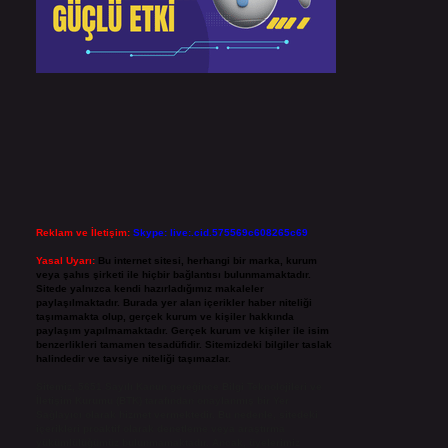
Reklam ve İletişim:
Skype: live:.cid.575569c608265c69
Yasal Uyarı:
Bu internet sitesi, herhangi bir marka, kurum
veya şahıs şirketi ile hiçbir bağlantısı bulunmamaktadır.
Sitede yalnızca kendi hazırladığımız makaleler
paylaşılmaktadır. Burada yer alan içerikler haber niteliği
taşımamakta olup, gerçek kurum ve kişiler hakkında
paylaşım yapılmamaktadır. Gerçek kurum ve kişiler ile isim
benzerlikleri tamamen tesadüfidir. Sitemizdeki bilgiler taslak
halindedir ve tavsiye niteliği taşımazlar.
Sitemiz, 5651 Sayılı Kanun gereğince Bilgi Teknolojileri ve
İletişim Kurumu (BTK) tarafından onaylanmış bir Yer
Sağlayıcı olarak hizmet vermektedir. Bu nedenle, sitedeki
içerikleri proaktif olarak denetleme veya araştırma
yükümlülüğümüz bulunmamaktadır. Ancak, üyelerimiz