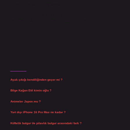
yazdıkları içeriklerin sorumluluğunu taşımakta olup, siteye
üye olarak bu sorumluluğu kabul etmiş sayılırlar.
Hukuka ve yasal düzenlemelere aykırı olduğunu
düşündüğünüz içerikleri,
backlinkpanelicomtr@gmail.com
adresine bildirmeniz halinde, ilgili içerikler yasal süre
içerisinde sitemizden kaldırılacaktır.
Son Yazılar
Ayak çıkığı kendiliğinden geçer mi ?
Ağustos 5, 2026
Bilge Kağan Etil kimin oğlu ?
Ağustos 4, 2026
Animeler Japon mu ?
Ağustos 4, 2026
Yurt dışı iPhone 16 Pro Max ne kadar ?
Temmuz 29, 2026
Köftelik bulgur ile pilavlık bulgur arasındaki fark ?
Temmuz 27, 2026