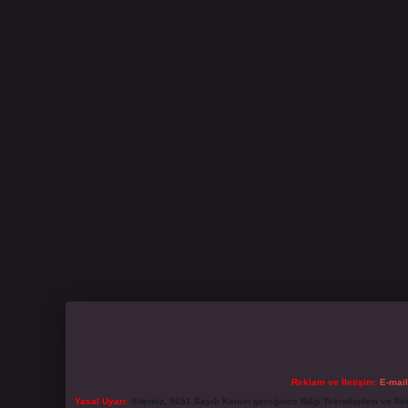
Reklam ve İletişim:
E-mai
Yasal Uyarı:
Sitemiz, 5651 Sayılı Kanun gereğince Bilgi Teknolojileri ve İl