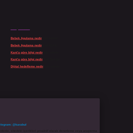
Son yorumlar
Bebek Agulama nedir
için
admin
Bebek Agulama nedir
için
Öykü
Kant’a göre bilgi nedir
için
admin
Kant’a göre bilgi nedir
için
Şengül
Dijital hedefleme nedir
için
admin
elegram: @karabul
denle, sitedeki içerikleri proaktif olarak denetleme veya araştırma