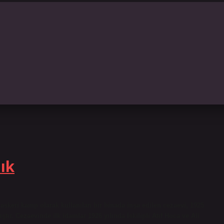
lık
 askeri kamp olarak kullanılan bir binada inşa edilen cezaevi, 1925
tır. Cezaevinde ilk idamlar 1926 yılında İskilipli Atıf Hoca ve Ali