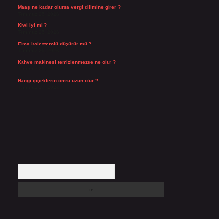
Maaş ne kadar olursa vergi dilimine girer ?
Temmuz 25, 2026
Kiwi iyi mi ?
Temmuz 25, 2026
Elma kolesterolü düşürür mü ?
Temmuz 25, 2026
Kahve makinesi temizlenmezse ne olur ?
Temmuz 23, 2026
Hangi çiçeklerin ömrü uzun olur ?
Temmuz 17, 2026
Arama