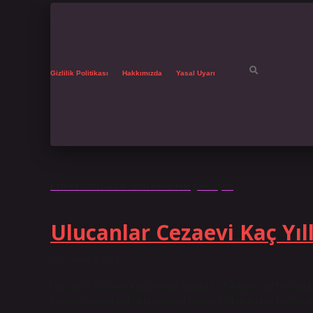
Gizlilik Politikası
Hakkımızda
Yasal Uyarı
Etiket:
Ulucanlar ismi nereden gelmiştir
Ulucanlar Cezaevi Kaç Yıl
Tarih: Aralık 6, 2024
Ulucanlar Cezaevi kaç yılında kuruldu? Tarihçe. 1923 yılında
yılında yapılan tadilatla cezaevi olarak kullanılmaya başlanmış