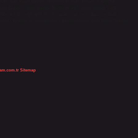
ezaevinde hangi ünlüler yattı? Cezaevinde; Cüneyt Arcayürek,
ülent Ecevit, Yılmaz Güney, Nâzım Hikmet, Yaşar Kemal, Yavuz
Muhsin Yazıcıoğlu gibi birçok sanatçı var. Leyla Zana ise ünlü
 asıldı? Türkiye’de 1968 devrimci hareketinin öncüleri Deniz Gezmiş,
dam.com.tr
Sitemap