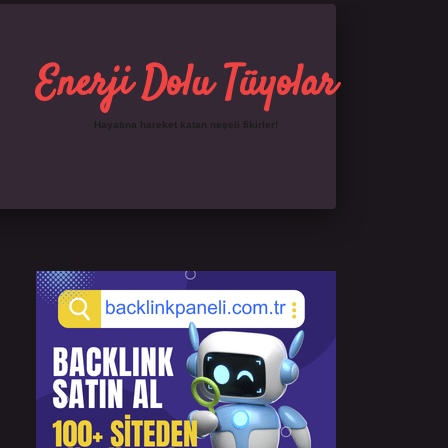
Enerji Dolu Tüyolar
Hayatına hareket katan neşeli fikirler!
Sidebar
https://ilbet.online/
famecasino giriş
grandoperab