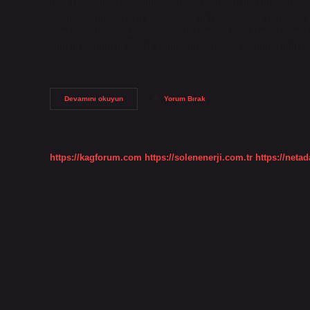
Rıza Hoca’nın idam edilmesiyle gerçekleşmiştir. Ulucanlar c
Mahmut Altınak, Fakir Baykurt, Hatip Dicle, Orhan Doğan, B
Öbekci, Selim Sadak, Sırrı Sakık, Kemal Tahir, Metin Toker, 
tutuklu ve tutuklu olarak kaldı. Ulucanlar cezaevinde kimler
…
Ulucanlar
Devamını okuyun
Yorum Bırak
Cezaevi
Kaç
Yıllık
https://kagforum.com
https://solenenerji.com.tr
https://neta