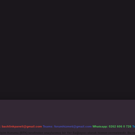
l:
backlinkpaneli@gmail.com
Teams:
forumhizmeti@gmail.com
Whatsapp: 0262 606 0 726
T
etişim Kurumu (BTK) tarafından onaylanmış bir Yer Sağlayıcı olarak hizmet vermektedir. Bu ne