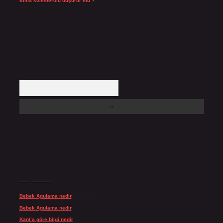
Elma kolesterolü düşürür mü ?
Temmuz 25, 2026
Arama
Son yorumlar
Bebek Agulama nedir
için
admin
Bebek Agulama nedir
için
Öykü
Kant’a göre bilgi nedir
için
admin