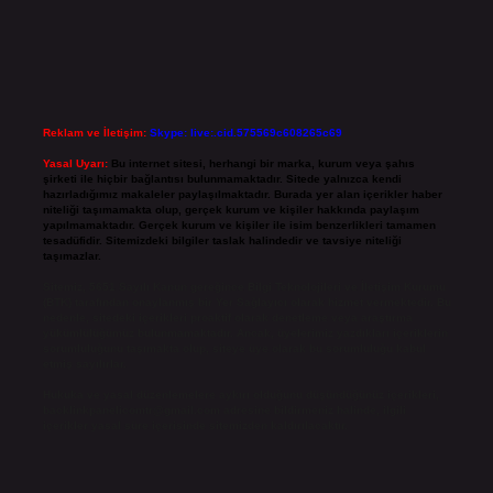
Reklam ve İletişim:
Skype: live:.cid.575569c608265c69
Yasal Uyarı:
Bu internet sitesi, herhangi bir marka, kurum veya şahıs
şirketi ile hiçbir bağlantısı bulunmamaktadır. Sitede yalnızca kendi
hazırladığımız makaleler paylaşılmaktadır. Burada yer alan içerikler haber
niteliği taşımamakta olup, gerçek kurum ve kişiler hakkında paylaşım
yapılmamaktadır. Gerçek kurum ve kişiler ile isim benzerlikleri tamamen
tesadüfidir. Sitemizdeki bilgiler taslak halindedir ve tavsiye niteliği
taşımazlar.
Sitemiz, 5651 Sayılı Kanun gereğince Bilgi Teknolojileri ve İletişim Kurumu
(BTK) tarafından onaylanmış bir Yer Sağlayıcı olarak hizmet vermektedir. Bu
nedenle, sitedeki içerikleri proaktif olarak denetleme veya araştırma
yükümlülüğümüz bulunmamaktadır. Ancak, üyelerimiz yazdıkları içeriklerin
sorumluluğunu taşımakta olup, siteye üye olarak bu sorumluluğu kabul
etmiş sayılırlar.
Hukuka ve yasal düzenlemelere aykırı olduğunu düşündüğünüz içerikleri,
backlinkpanelicomtr@gmail.com
adresine bildirmeniz halinde, ilgili
içerikler yasal süre içerisinde sitemizden kaldırılacaktır.