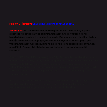
Reklam ve İletişim:
Skype: live:.cid.575569c608265c69
Yasal Uyarı:
Bu internet sitesi, herhangi bir marka, kurum veya şahıs
şirketi ile hiçbir bağlantısı bulunmamaktadır. Sitede yalnızca kendi
hazırladığımız makaleler paylaşılmaktadır. Burada yer alan içerikler haber
niteliği taşımamakta olup, gerçek kurum ve kişiler hakkında paylaşım
yapılmamaktadır. Gerçek kurum ve kişiler ile isim benzerlikleri tamamen
tesadüfidir. Sitemizdeki bilgiler taslak halindedir ve tavsiye niteliği
taşımazlar.
Sitemiz, 5651 Sayılı Kanun gereğince Bilgi Teknolojileri ve İletişim Kurumu
(BTK) tarafından onaylanmış bir Yer Sağlayıcı olarak hizmet vermektedir. Bu
nedenle, sitedeki içerikleri proaktif olarak denetleme veya araştırma
yükümlülüğümüz bulunmamaktadır. Ancak, üyelerimiz yazdıkları içeriklerin
sorumluluğunu taşımakta olup, siteye üye olarak bu sorumluluğu kabul
etmiş sayılırlar.
Hukuka ve yasal düzenlemelere aykırı olduğunu düşündüğünüz içerikleri,
backlinkpanelicomtr@gmail.com
adresine bildirmeniz halinde, ilgili
içerikler yasal süre içerisinde sitemizden kaldırılacaktır.