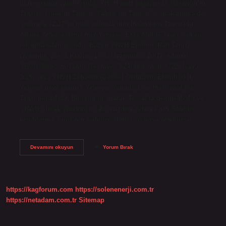
tüm evrenin Yaratıcısıdır. YHVH bazı pasajlarda “İbrahim’in
Tanrısı, İshak’ın Tanrısı, Yakup’un Tanrısı” olarak anılsa da,
Yeremya 32:27’ye göre aslında tüm insanlığın Tanrısıdır.
Allaha Yehova denir mi? Yehova, Eski Ahit’te Tanrı için en
sık kullanılan isimdir. Bazen YHVH Elohim (Rab Tanrı)
(Yaratılış, 2/4; 1 Krallar, 17/4; Mezmurlar, 20/7), Adonai
YHVH (Rabbim Tanrı) (Tesniye, 3/24; Hakimler, 6/22; İşaya,
3/15) veya YHVH Zebaoth (Göksel Orduların Efendisi) (I.
Yehova neye inanır? Yehova, Yahudilik ve Hristiyanlıkta
Tanrı’nın adıdır. Bu isim ilk olarak Tevrat’ta geçmektedir ve
YHWH olarak yazılmıştır. Bu yüzden Yehova’nın Şahitleri
kendilerine Tanrı’nın Şahitleri derler. Yehova’nın kutsal…
Yahova
Devamını okuyun
Yorum Bırak
Ismi
Kuranda
Geçiyor
Mu
https://kagforum.com
https://solenenerji.com.tr
https://netadam.com.tr
Sitemap