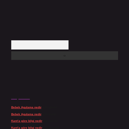
Arama
Son yorumlar
Bebek Agulama nedir
için
admin
Bebek Agulama nedir
için
Öykü
Kant’a göre bilgi nedir
için
admin
Kant’a göre bilgi nedir
için
Şengül