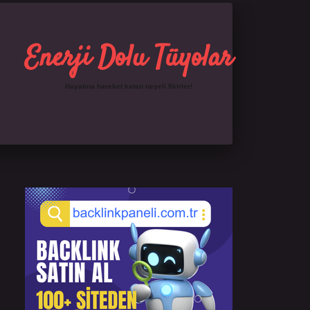
Enerji Dolu Tüyolar
Hayatına hareket katan neşeli fikirler!
Sidebar
https://ilbet.online/
famecasino giriş
grandoperab