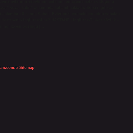
eklememelerinin sebebinin, anlamını anlayamamaları olduğunu
zar” veya “kabir” anlamında kullanılmaktadır. Soba ingilizce
 anlamları: 8 sonuç Soba i. Evlerimizi ısıtmak için odun sobaları
ık. Hastanenin İngilizcesi ne? HASTANE | İngilizce-Türkçe sözlük –
 İngilizcesi Sözlüğü […
dam.com.tr
Sitemap