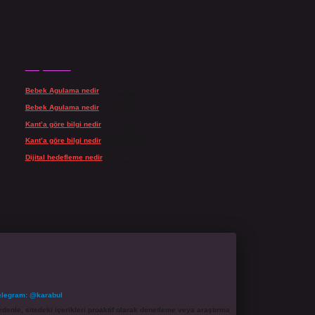
Son yorumlar
Bebek Agulama nedir
için
admin
Bebek Agulama nedir
için
Öykü
Kant’a göre bilgi nedir
için
admin
Kant’a göre bilgi nedir
için
Şengül
Dijital hedefleme nedir
için
admin
elegram: @karabul
denle, sitedeki içerikleri proaktif olarak denetleme veya araştırma