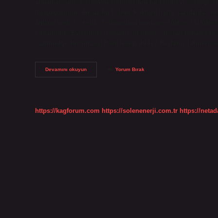
almamaktadır. Sözlüğün editörlerinin bu kelimeyi sözlüğe 
düşünüyorum. Ancak bu kelime Köktürk harfli yazıtlarda “me
anlamı nedir? “soba” kelimesinin İngilizce-Türkçe sözlükteki
kullanırdık. Evlerimizi ısıtmak için odun sobaları kullanırd
Cambridge Dictionary. Bark hangi dilde? Havlama | Amerikan
Bark
Devamını okuyun
Yorum Bırak
Ne
Demek
Ingilizce
Anlamı
https://kagforum.com
https://solenenerji.com.tr
https://neta