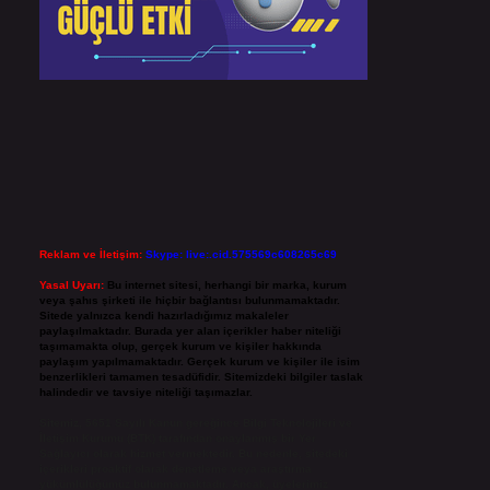
Reklam ve İletişim:
Skype: live:.cid.575569c608265c69
Yasal Uyarı:
Bu internet sitesi, herhangi bir marka, kurum
veya şahıs şirketi ile hiçbir bağlantısı bulunmamaktadır.
Sitede yalnızca kendi hazırladığımız makaleler
paylaşılmaktadır. Burada yer alan içerikler haber niteliği
taşımamakta olup, gerçek kurum ve kişiler hakkında
paylaşım yapılmamaktadır. Gerçek kurum ve kişiler ile isim
benzerlikleri tamamen tesadüfidir. Sitemizdeki bilgiler taslak
halindedir ve tavsiye niteliği taşımazlar.
Sitemiz, 5651 Sayılı Kanun gereğince Bilgi Teknolojileri ve
İletişim Kurumu (BTK) tarafından onaylanmış bir Yer
Sağlayıcı olarak hizmet vermektedir. Bu nedenle, sitedeki
içerikleri proaktif olarak denetleme veya araştırma
yükümlülüğümüz bulunmamaktadır. Ancak, üyelerimiz