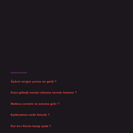
yazdıkları içeriklerin sorumluluğunu taşımakta olup, siteye
üye olarak bu sorumluluğu kabul etmiş sayılırlar.
Hukuka ve yasal düzenlemelere aykırı olduğunu
düşündüğünüz içerikleri,
backlinkpanelicomtr@gmail.com
adresine bildirmeniz halinde, ilgili içerikler yasal süre
içerisinde sitemizden kaldırılacaktır.
Son Yazılar
Âşârm vergisi yerine ne geldi ?
Ağustos 9, 2026
Kuzu göbeği mantar tohumu nerede bulunur ?
Ağustos 8, 2026
Muhtıra vermek ne anlama gelir ?
Ağustos 7, 2026
Epifenomen nedir felsefe ?
Ağustos 6, 2026
Kur’an-ı Kerim hangi ayda ?
Ağustos 6, 2026