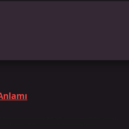
 Anlamı
vlamasına benzer ses (tilki gibi hayvanlar tarafından çıkarılır).
destanda geçen “Bark” kelimesi söz konusu sözlükte yer