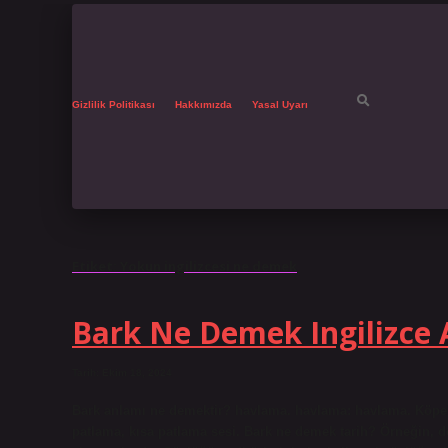
Gizlilik Politikası
Hakkımızda
Yasal Uyarı
Etiket:
Yokun ingilizcesi ne demek
Bark Ne Demek Ingilizce
Tarih: Ekim 18, 2024
Bark anlamı ne demektir? havlama. havlama: havlama. Köpek ha
patlama, kısa patlama sesi. Bark ne demek tarih? Örneğin, 