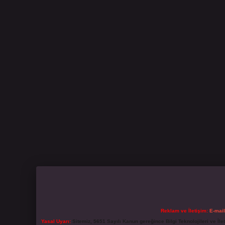
Reklam ve İletişim:
E-mai
Yasal Uyarı:
Sitemiz, 5651 Sayılı Kanun gereğince Bilgi Teknolojileri ve İl