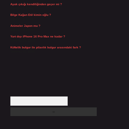
Ayak çıkığı kendiliğinden geçer mi ?
Ağustos 5, 2026
Bilge Kağan Etil kimin oğlu ?
Ağustos 4, 2026
Animeler Japon mu ?
Ağustos 4, 2026
Yurt dışı iPhone 16 Pro Max ne kadar ?
Temmuz 29, 2026
Köftelik bulgur ile pilavlık bulgur arasındaki fark ?
Temmuz 27, 2026
Arama