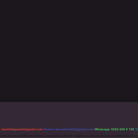
l:
backlinkpaneli@gmail.com
Teams:
forumhizmeti@gmail.com
Whatsapp: 0262 606 0 726
T
etişim Kurumu (BTK) tarafından onaylanmış bir Yer Sağlayıcı olarak hizmet vermektedir. Bu ne