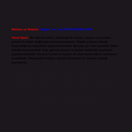
Reklam ve İletişim:
Skype: live:.cid.575569c608265c69
Yasal Uyarı:
Bu internet sitesi, herhangi bir marka, kurum veya şahıs
şirketi ile hiçbir bağlantısı bulunmamaktadır. Sitede yalnızca kendi
hazırladığımız makaleler paylaşılmaktadır. Burada yer alan içerikler haber
niteliği taşımamakta olup, gerçek kurum ve kişiler hakkında paylaşım
yapılmamaktadır. Gerçek kurum ve kişiler ile isim benzerlikleri tamamen
tesadüfidir. Sitemizdeki bilgiler taslak halindedir ve tavsiye niteliği
taşımazlar.
Sitemiz, 5651 Sayılı Kanun gereğince Bilgi Teknolojileri ve İletişim Kurumu
(BTK) tarafından onaylanmış bir Yer Sağlayıcı olarak hizmet vermektedir. Bu
nedenle, sitedeki içerikleri proaktif olarak denetleme veya araştırma
yükümlülüğümüz bulunmamaktadır. Ancak, üyelerimiz yazdıkları içeriklerin
sorumluluğunu taşımakta olup, siteye üye olarak bu sorumluluğu kabul
etmiş sayılırlar.
Hukuka ve yasal düzenlemelere aykırı olduğunu düşündüğünüz içerikleri,
backlinkpanelicomtr@gmail.com
adresine bildirmeniz halinde, ilgili
içerikler yasal süre içerisinde sitemizden kaldırılacaktır.