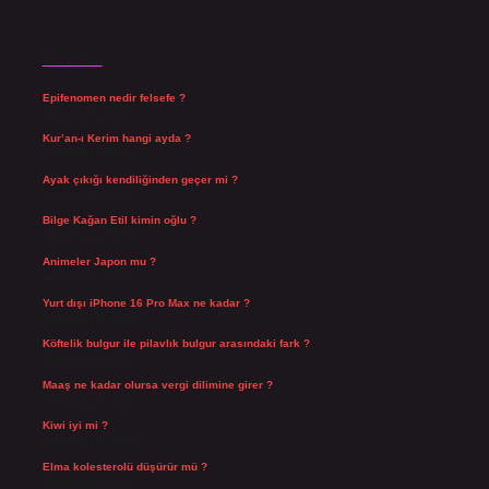
Son Yazılar
Epifenomen nedir felsefe ?
Ağustos 6, 2026
Kur’an-ı Kerim hangi ayda ?
Ağustos 6, 2026
Ayak çıkığı kendiliğinden geçer mi ?
Ağustos 5, 2026
Bilge Kağan Etil kimin oğlu ?
Ağustos 4, 2026
Animeler Japon mu ?
Ağustos 4, 2026
Yurt dışı iPhone 16 Pro Max ne kadar ?
Temmuz 29, 2026
Köftelik bulgur ile pilavlık bulgur arasındaki fark ?
Temmuz 27, 2026
Maaş ne kadar olursa vergi dilimine girer ?
Temmuz 25, 2026
Kiwi iyi mi ?
Temmuz 25, 2026
Elma kolesterolü düşürür mü ?
Temmuz 25, 2026