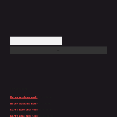
Arama
Son yorumlar
Bebek Agulama nedir
için
admin
Bebek Agulama nedir
için
Öykü
Kant’a göre bilgi nedir
için
admin
Kant’a göre bilgi nedir
için
Şengül