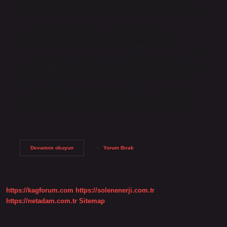
olmaması, b) Yurt dışından yolcu eşyası veya posta veya
ekspres yük taşımacılığı ile gelmesi halinde brüt ağırlığının
30 kilogramı geçmemesi, c) Diplomatik eşya ve yolcu
eşyası hariç olmak üzere posta veya ekspres yük
taşımacılığı ile gelmesi halinde brüt ağırlığının 30
kilogramı geçmemesi. Kaç TL üzeri gümrüğe takılır 2024? 6
Ağustos 2024’te yürürlüğe giren düzenlemeler kapsamında,
yurt dışından ithal edilen tekil ürünler için gümrük sınırı
150 avrodan 30 avroya düşürüldü. Bu sınırın üzerinde
değere sahip ürünler için aşağıdaki tabloda gösterildiği
üzere farklı gümrük oranlarına tabi tutuluyor. Gümrükte 5
ürün sınırı kalktı mı?…
Ne
Devamını okuyun
Yorum Bırak
Kadarlık
Ürün
Gümrüğe
Takılır
https://kagforum.com
https://solenenerji.com.tr
https://netadam.com.tr
Sitemap