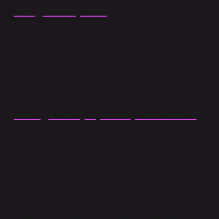
180 genis açı mı?
2) Dik açı: Ölçüsü 90° olan açıya “dik açı” denir. Dik
açıyı oluşturan ışınlar (açı kolları) birbirine diktir. A s( ˆ
AOB)=90° olduğundan, ˆ AOB dik açıdır. 3) Geniş açı:
Ölçüleri 90° ile 180° arasında olan açılara “geniş açı”
denir.
Sekizgenin iç açısı kaç derecedir?
Çözüm: Düzgün sekizgenin sekiz eşit kenarı ve sekiz
eşit açısı vardır. Düzgün sekizgenin her köşesindeki iç
açı 135° ve merkez açısı 45° dir. İç açılarının toplamı
1080° ve dış açılarının toplamı 360° dir. Çözüm:
Düzgün sekizgenin sekiz eşit kenarı ve sekiz eşit açısı
vardır. Düzgün sekizgenin her köşesindeki iç açı 135°
ve merkez açısı 45° dir. İç açılarının toplamı 1080° ve