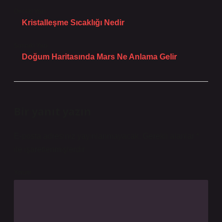
Önceki Yazı
Kristalleşme Sıcaklığı Nedir
Sonraki Yazı
Doğum Haritasında Mars Ne Anlama Gelir
Bir yanıt yazın
E-posta adresiniz yayınlanmayacak.
Gerekli alanlar
*
ile işaretlenmişlerdir
Yorum