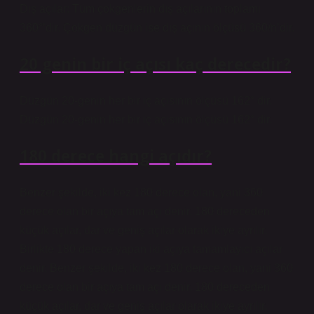
Dış açılar: Tüm çokgenlerin dış açılarının toplamı
360°’dir. Çokgen düzgün ise dış açının ölçüsü 360/n’dir.
20 genin bir iç açısı kaç derecedir?
Düzgün 20-genin her bir iç açısının ölçüsü 162° dir.
Düzgün 20-genin her bir iç açısının ölçüsü 162° dir.
180 derece hangi açıdır?
Benzer şekilde, iki kez 180 derece olan, yani 360
derece olan bir açıya tam açı denir. 180 dereceden
küçük açılar, dar ve geniş açılar olarak ikiye ayrılır.
Birlikte 180 derece yapan iki açıya tamamlayıcı açılar
denir. Benzer şekilde, iki kez 180 derece olan, yani 360
derece olan bir açıya tam açı denir. 180 dereceden
küçük açılar, dar ve geniş açılar olarak ikiye ayrılır.