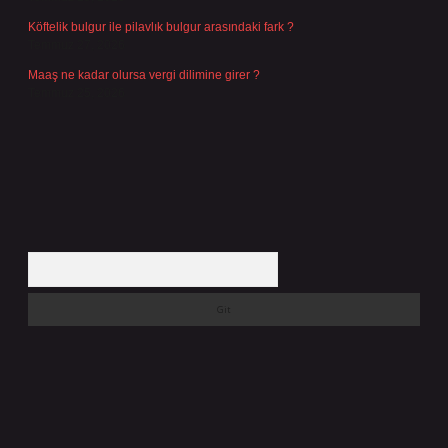
Köftelik bulgur ile pilavlık bulgur arasındaki fark ?
Temmuz 27, 2026
Maaş ne kadar olursa vergi dilimine girer ?
Temmuz 25, 2026
Arama