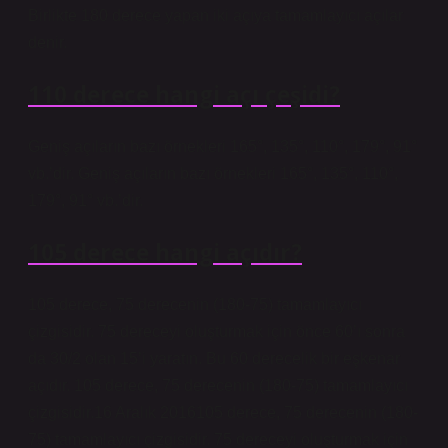
Birlikte 180 derece yapan iki açıya tamamlayıcı açılar
denir.
110 derece hangi açı çeşidi?
Geniş açıların bazı örnekleri 165°, 135°, 110°, 179°, 91°
vb.’dir. Geniş açıların bazı örnekleri 165°, 135°, 110°,
179°, 91° vb.’dir.
105 derece hangi açıdır?
105 derece, 75 derecenin (180-75) tamamlayıcı
çizgisidir. 75 dereceyi oluşturmak için önce 60’ı sonra
da 30/2 olan 15’i yaratın. Bu 60 derecelik bir eşkenar
açıdır. 105 derece, 75 derecenin (180-75) tamamlayıcı
çizgisidir.16 Aralık 2016105 derece, 75 derecenin (180-
75) tamamlayıcı çizgisidir. 75 dereceyi oluşturmak için