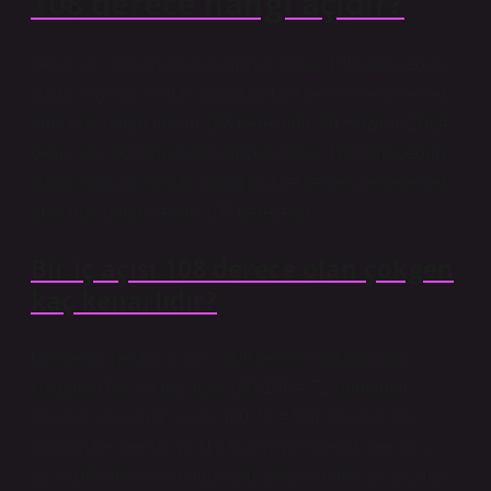
108 derece hangi açıdır?
Geniş açı, 90 dereceden büyük ancak 180 dereceden
küçük olan açı olarak tanımlanır ve verilen seçenekler
arasında doğru cevap 108 derecedir. 30 Haziran 2024
Geniş açı, 90 dereceden büyük ancak 180 dereceden
küçük olan açı olarak tanımlanır ve verilen seçenekler
arasında doğru cevap 108 derecedir.
Bir iç açısı 108 derece olan çokgen
kaç kenarlıdır?
Çokgenin her bir iç açısı 108 derece olduğundan
çokgenin her bir dış açısı 180-108 = 72 derecedir.
Dolayısıyla kenar sayısı 360/72 = 5’tir. Dolayısıyla
düzgün beşgendir.12 Nisan 2021Çokgenin her bir iç
açısı 108 derece olduğundan çokgenin her bir dış açısı