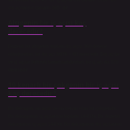
dış açılarının toplamı 360° dir.
Altıgenin bir iç açısı kaç
derecedir?
Düzenli bir altıgenin toplam dış açısı 360 derece
olduğundan, bir dış açı 360/6 = 60 derecedir. Dış açılar
ve iç açılar birbirini tamamladığından, bir iç açı da 120
derecedir.
10 kenarlı bir çokgenin bir iç açısı
kaç derecedir?
Bir dekagon, on açısı ve on kenarı olan bir çokgendir.
Bir dekagonun iç açılarının toplamı 1440’tır. Bir düzenli
dekagonun iç açısı 144’tür. Bir dekagonun dış açılarının