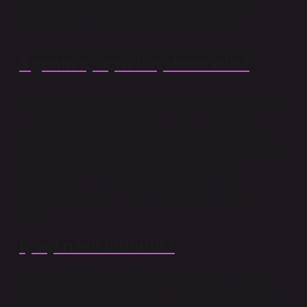
180-108 = 72 derecedir. Dolayısıyla kenar sayısı
360/72 = 5’tir. Dolayısıyla düzgün beşgendir.
5 genin iç açısı kaç derecedir?
Düzgün beşgenin dış açısının ölçüsü θ= 3600 5 = 72o,
iç açısının ölçüsü ise β= 1800 – 720 = 1080’dir. Bir
köşeden karşı kenara çizilen dikme açının ortası ve
açıortayı olur. [AH] aynı zamanda simetri ekseni olarak
da adlandırılır. Tek sayıda kenarı olan düzgün
çokgenler için simetri ekseni sayısı kenar sayısına
eşittir.
İç açı nasıl bulunur?
Formül: İç açı ölçümü Bunun formülü (n -2) * 180°’dir,
burada n şeklin kenar sayısıdır. Örneğin, 10 kenarlı bir