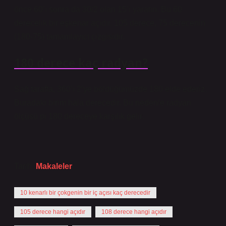
önce 60’ı sonra da 30/2 olan 15’i yaratın. Bu 60
derecelik bir eşkenar açıdır. 105 derece, 75 derecenin
(180-75) tamamlayıcı çizgisidir.
180 derece kaç radyan?
Sağ tarafta, 360’ı 2’ye böldüğümüzde 180 elde ederiz.
Buradaki birim hala derecedir. Bu nedenle radyan
ölçüsü pi 180 dereceye karşılık gelir.
Tarih:
Makaleler
10 kenarlı bir çokgenin bir iç açısı kaç derecedir
105 derece hangi açıdır
108 derece hangi açıdır