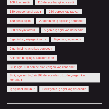
108lik açı nedir
110 derece hangi açı çeşidi
180 derece hangi açıdır
180 derece kaç radyan
180 genis açı mı
20 genin bir iç açısı kaç derecedir
360 N neyin formülü
5 genin iç açısı kaç derecedir
5 genin kaç köşegeni vardır
6 genin iç açısı nedir
9 genin bir iç açısı kaç derecedir
Altıgenin bir iç açısı kaç derecedir
Bir iç açısı 108 derece olan çokgen kaç kenarlıdır
Bir iç açısının ölçüsü 108 derece olan düzgün çokgen kaç
kenarlıdır
İç açı nasıl bulunur
Sekizgenin iç açısı kaç derecedir