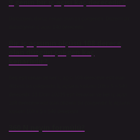
9 genin bir iç açısı kaç derecedir?
Dokuzgen, dokuz kenarı olan bir çokgendir. Düzenli bir
dokuzgenin iç açısı 140 derecedir.
Bir iç açısının ölçüsü 108 derece
olan düzgün çokgen kaç
kenarlıdır?
Beş eşit kenarı ve her iç açısı 108 dereceye eşit olan
düzenli bir çokgendir. İç açıların toplamı 108 x 5 = 540
derecedir. 13 Ekim 20235 eşit kenarları ve her iç açısı
108 dereceye eşit olan düzenli bir çokgendir. İç açıların
toplamı 108 x 5 = 540 derecedir.
360 N neyin formülü?