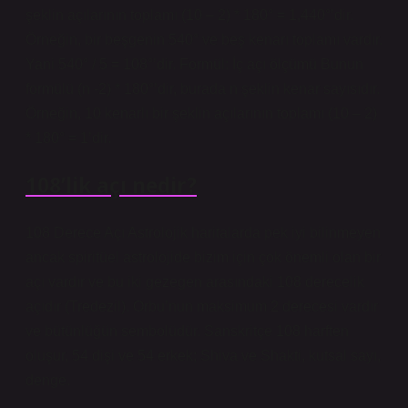
şeklin açılarının toplamı (10 – 2) * 180° = 1,440°’dir.
Örneğin, bir beşgenin 540° ve beş kenarı toplamı vardır.
Yani 540° / 5 = 108°’dir. Formül: İç açı ölçümü Bunun
formülü (n -2) * 180°’dir, burada n şeklin kenar sayısıdır.
Örneğin, 10 kenarlı bir şeklin açılarının toplamı (10 – 2)
* 180° = 1’dir.
108’lik açı nedir?
108 Derece Açı Astrolojik haritalarda pek iyi bilinmeyen
ancak spiritüel astrolojide bizim için çok önemli olan bir
açı vardır ve bu iki gezegen arasındaki 108 derecelik
açıdır (Tredezil). Orbu’nun maksimum 2 derecesi vardır
ve bütünlüğün sembolüdür. Sanskritçe 108 harften
oluşur, 54 dişi ve 54 erkek; Shiva ve Shakti, kutsal sayı,
denge.