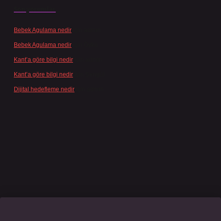
Son yorumlar
Bebek Agulama nedir
için
admin
Bebek Agulama nedir
için
Öykü
Kant’a göre bilgi nedir
için
admin
Kant’a göre bilgi nedir
için
Şengül
Dijital hedefleme nedir
için
admin
ino giriş
grandoperabet
www.betexper.xyz/