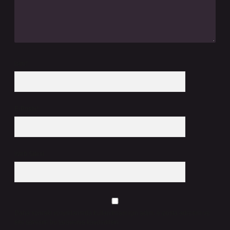
İsim*
E-Posta*
Web Sitesi
Daha sonraki yorumlarımda kullanılması için adım, e-posta adresim ve
site adresim bu tarayıcıya kaydedilsin.