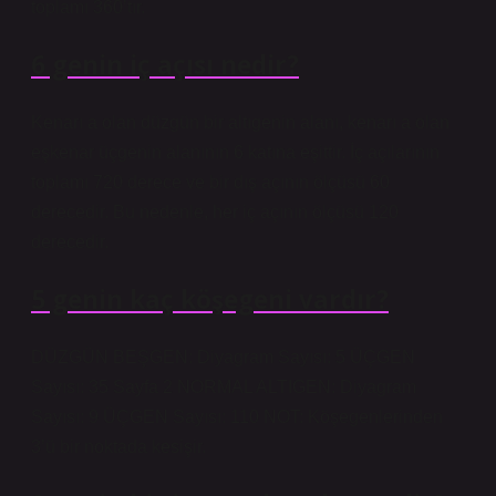
toplamı 360’tır.
6 genin iç açısı nedir?
Kenarı a olan düzgün bir altıgenin alanı, kenarı a olan
eşkenar üçgenin alanının 6 katına eşittir. İç açılarının
toplamı 720 derece ve bir dış açının ölçüsü 60
derecedir. Bu nedenle, her iç açının ölçüsü 120
derecedir.
5 genin kaç köşegeni vardır?
DÜZGÜN BEŞGEN: Diyagram Sayısı: 5 ÜÇGEN
Sayısı: 35 Sayfa 2 NORMAL ALTIGEN: Diyagram
Sayısı: 9 ÜÇGEN Sayısı: 110 NOT: Köşegenlerinden
3’ü bir noktada kesişir.